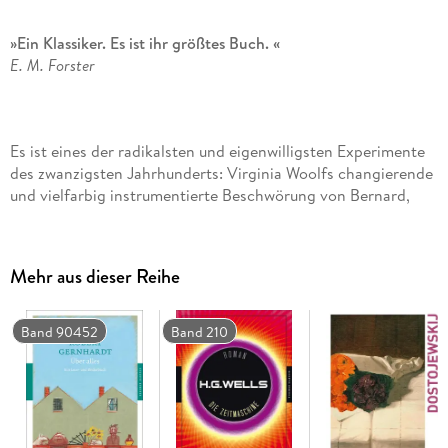
»Ein Klassiker. Es ist ihr größtes Buch. «
E. M. Forster
Es ist eines der radikalsten und eigenwilligsten Experimente
des zwanzigsten Jahrhunderts: Virginia Woolfs changierende
und vielfarbig instrumentierte Beschwörung von Bernard,
Louis, Neville, Rhoda, Jinny und Susan. Sechs ganz
unterschiedliche Stimmen formen die Intensität der Kindheit,
die Zuversicht und sinnliche Erfahrung der Jugend, das
Mehr aus dieser Reihe
Losgelöstsein des mittleren Alters. Sinneswahrnehmungen,
Emotionen, Reflexionen kommen und gehen im
Voranschreiten des Erzählstroms wie die Jahreszeiten, wie
Band 90452
Band 210
die Wellen, die Sonne.