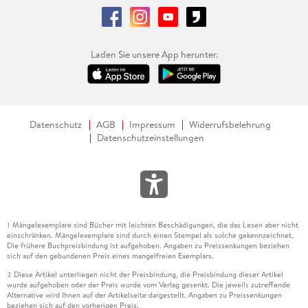
Laden Sie unsere App herunter.
Datenschutz
AGB
Impressum
Widerrufsbelehrung
Datenschutzeinstellungen
Mängelexemplare sind Bücher mit leichten Beschädigungen, die das Lesen aber nicht
1
einschränken. Mängelexemplare sind durch einen Stempel als solche gekennzeichnet.
Die frühere Buchpreisbindung ist aufgehoben. Angaben zu Preissenkungen beziehen
sich auf den gebundenen Preis eines mangelfreien Exemplars.
Diese Artikel unterliegen nicht der Preisbindung, die Preisbindung dieser Artikel
2
wurde aufgehoben oder der Preis wurde vom Verlag gesenkt. Die jeweils zutreffende
Alternative wird Ihnen auf der Artikelseite dargestellt. Angaben zu Preissenkungen
beziehen sich auf den vorherigen Preis.