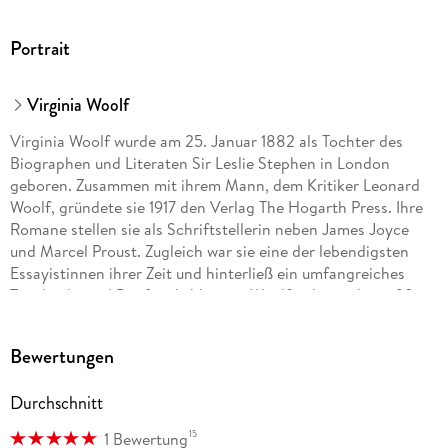
Portrait
Virginia Woolf
Virginia Woolf wurde am 25. Januar 1882 als Tochter des
Biographen und Literaten Sir Leslie Stephen in London
geboren. Zusammen mit ihrem Mann, dem Kritiker Leonard
Woolf, gründete sie 1917 den Verlag The Hogarth Press. Ihre
Romane stellen sie als Schriftstellerin neben James Joyce
und Marcel Proust. Zugleich war sie eine der lebendigsten
Essayistinnen ihrer Zeit und hinterließ ein umfangreiches
Tagebuch- und Briefwerk. Virginia Woolf nahm sich am 28.
März 1941 in dem Fluß Ouse bei Lewes (Sussex) das Leben.
Bewertungen
Durchschnitt
15
1 Bewertung