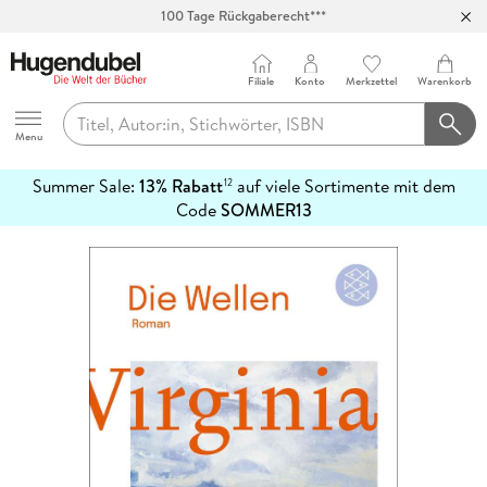
100 Tage Rückgaberecht***
Abholung in über 100 Filialen
Filiale
Konto
Merkzettel
Warenkorb
Hugendubel
Menu
Summer Sale:
13% Rabatt
auf viele Sortimente mit dem
12
mehr
Code
SOMMER13
erfahren