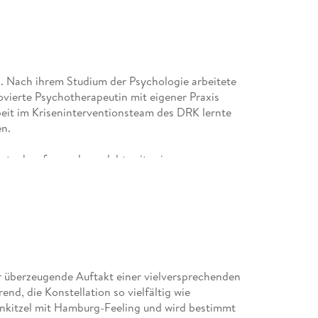
 Nach ihrem Studium der Psychologie arbeitete
movierte Psychotherapeutin mit eigener Praxis
beit im Kriseninterventionsteam des DRK lernte
en.
stock aufgewachsen, lebt seit seiner
in Hamburg. Er ist gelernter Vollmatrose der
ete von 1992 bis November 2023 als
rger Hafen. Er kennt den Hafen wie kein
. Seine Erlebnisse und detaillierten
r überzeugende Auftakt einer vielversprechenden
end, die Konstellation so vielfältig wie
venkitzel mit Hamburg-Feeling und wird bestimmt