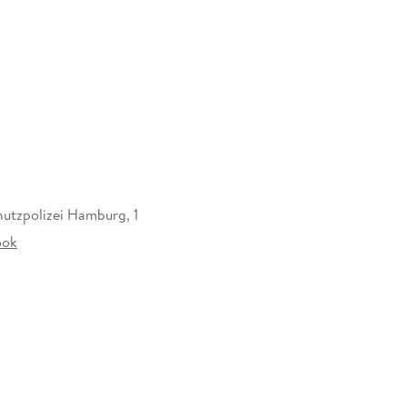
 am Wasser. MEHR DAVON! « Bernhard Aichner
urg
ist in folgender Reihenfolge erschienen:
n
utzpolizei Hamburg, 1
ook
and