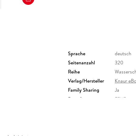
starker Sound, starke Geschichte, ganz nah
Die
Krimi-Reihe um die Wasserschutzpolizei Hamb
Sprache
deutsch
Tatort Hafen - Tod an den Landungsbrücke
Seitenanzahl
320
Reihe
Wassersch
Tatort Hafen - Tod im Schatten der Elbflut
Verlag/Hersteller
Knaur eB
Family Sharing
Ja
Tatort Hafen - Die letzte Fähre nach Dockl
Dateiformat
EPUB