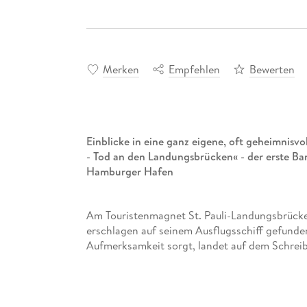
Merken
Empfehlen
Bewerten
Einblicke in eine ganz eigene, oft geheimnisv
- Tod an den Landungsbrücken« - der erste B
Hamburger Hafen
Am Touristenmagnet St. Pauli-Landungsbrücke
erschlagen auf seinem Ausflugsschiff gefunden.
Aufmerksamkeit sorgt, landet auf dem Schrei
Jonna Jacobi - die kurz vor ihrer Pensionierun
nun eine junge Mutter über den Tod ihres Ehe
Nachrichten davon erfährt.