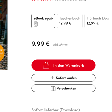
Fremdsprachige Bücher
n Lernhilfen
 Jugendbücher
eiber
Hörbuch Downloads im Bundle
cher
 Vergleich
 Puzzlezubehör
Lernen
New Adult
STABILO
Taschenbücher
hilfen
hriller
 Backen
er
lender
Ratgeber
eBook epub
Taschenbuch
Hörbuch Down
op
hriller
Romance
12,99 €
12,99 €
Sachbücher
precher:innen
Science Fiction
9,99 €
inkl. Mwst.
Fremdsprachige Bücher
In den Warenkorb
Sofort kaufen
Verschenken
Sofort lieferbar (Download)