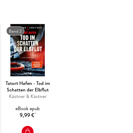
Zusammen mit dem Wasserschutzpolizisten Tom
schnell fasziniert vom Mikrokosmos Hamburge
althergebrachten Traditionen. Doch als Jonna
Band 2
auf die Spur gekommen zu sein, der den Kapit
Ehefrau . . .
Ein hochspannender Mix aus Regio-Feeling m
Der atmosphärische Regionalkrimi bietet exklus
Tatort Hafen - Tod im
Hamburger Hafens und der Wasserschutzpoliz
Schatten der Elbflut
genau, wovon sie schreiben: Autorin Angélique 
Kästner & Kästner
und Hauptkommissar a. D. Andreas Kästner wa
eBook epub
Wasserschutzpolizei.
9,99 €
*
»Wer Hamburg liebt, wird Kästner & Kästner li