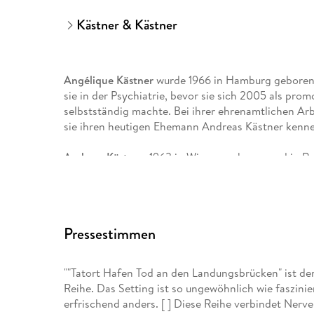
Kästner & Kästner
Angélique Kästner
wurde 1966 in Hamburg geboren.
sie in der Psychiatrie, bevor sie sich 2005 als pro
selbstständig machte. Bei ihrer ehrenamtlichen Ar
sie ihren heutigen Ehemann Andreas Kästner kenn
Andreas Kästner
, 1963 in Wismar geboren und in Ro
Ausbürgerung aus der ehemaligen DDR im Juni 1989 
Handelsflotte, fuhr in der DDR zur See und arbeit
Hauptkommissar der Wasserschutzpolizei im Hambu
anderer und ist seiner Frau kompetenter Fachberater
Pressestimmen
Insiderkenntnisse fließen in die Serie ein.
""Tatort Hafen Tod an den Landungsbrücken" ist de
Reihe. Das Setting ist so ungewöhnlich wie faszinier
erfrischend anders. [ ] Diese Reihe verbindet Ner