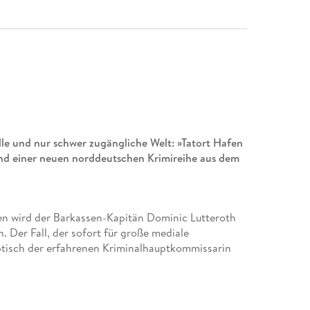
olle und nur schwer zugängliche Welt: »Tatort Hafen
and einer neuen norddeutschen Krimireihe aus dem
n wird der Barkassen-Kapitän Dominic Lutteroth
 Der Fall, der sofort für große mediale
btisch der erfahrenen Kriminalhauptkommissarin
g eigentlich kürzertreten wollte. Stattdessen muss
mannes informiert werden, bevor sie aus den