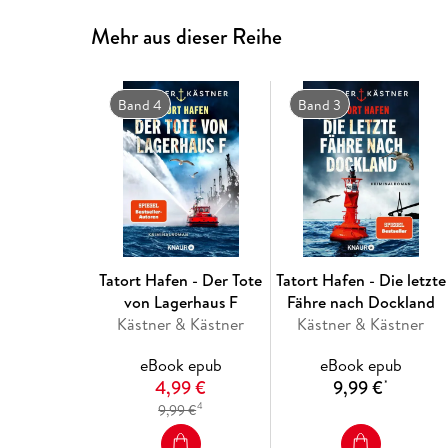
Mehr aus dieser Reihe
Band 4
Band 3
Tatort Hafen - Der Tote
Tatort Hafen - Die letzte
von Lagerhaus F
Fähre nach Dockland
Kästner & Kästner
Kästner & Kästner
eBook epub
eBook epub
4,99 €
9,99 €
*
4
9,99 €