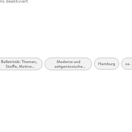
ms deaktiviert
zugänglich
Belletristik: Themen,
Moderne und
Hamburg
ca.
Stoffe, Motive:
zeitgenössische
Regionalroman
Belletristik: allgemein
und literarisch