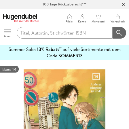
Abholung in über 100 Filialen
Filiale
Konto
Merkzettel
Warenkorb
Hugendubel
Menu
Summer Sale:
13% Rabatt
auf viele Sortimente mit dem
12
mehr
Code
SOMMER13
erfahren
Band 14