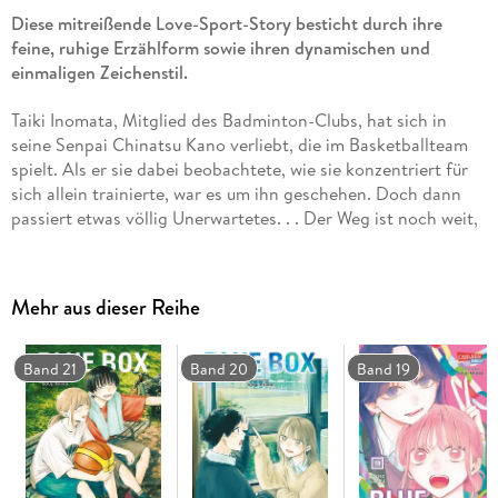
Diese mitreißende Love-Sport-Story besticht durch ihre
feine, ruhige Erzählform sowie ihren dynamischen und
einmaligen Zeichenstil.
Taiki Inomata, Mitglied des Badminton-Clubs, hat sich in
seine Senpai Chinatsu Kano verliebt, die im Basketballteam
spielt. Als er sie dabei beobachtete, wie sie konzentriert für
sich allein trainierte, war es um ihn geschehen. Doch dann
passiert etwas völlig Unerwartetes. . . Der Weg ist noch weit,
doch die Gefühle sind ganz nah. Vorhang auf für eine
brandneue Serie über Liebe, Sport und Jugend!
Mehr aus dieser Reihe
Das erwartet Dich im 14. Band:
Der Valentinstag rückt näher. Ayame hat für Kyo ein
Band 21
Band 20
Band 19
besonderes Schokoladengeschenk vorbereitet und nimmt
ihren ganzen Mut zusammen, um es ihm zu überreichen. . .
Dann bricht der Frühling an, und mit den durch die Luft
tanzenden Kirschblüten beginnt auch das neue Schuljahr. Die
Neuzugänge im Badminton-Club haben sehr unerwartete