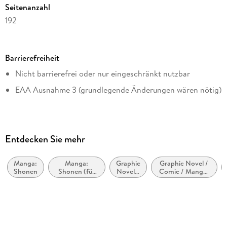
Seitenanzahl
192
Dateigröße
71,76 MB
Barrierefreiheit
Altersempfehlung
Nicht barrierefrei oder nur eingeschränkt nutzbar
von 12 bis 99 Jahren
EAA Ausnahme 3 (grundlegende Änderungen wären nötig)
Reihe
Blue Box, 14
Autor/Autorin
Kouji Miura
Entdecken Sie mehr
Übersetzung
Antje Bockel
Manga:
Manga:
Graphic
Graphic Novel /
Shonen
Shonen (für
Novel /
Comic / Manga:
Verlag/Hersteller
Jungen im
Comic
Schule,
Teenageralter)
/
Universitätsleben
Carlsen Manga
Manga:
Sport
Originalsprache
japanisch