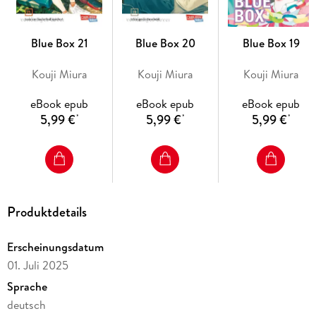
familiäre Verbindungen. . .
Die Manga-Vorlage zum Anime auf Netflix!
Blue Box 21
Blue Box 20
Blue Box 19
Empfohlen ab 12 Jahren
Kouji Miura
Kouji Miura
Kouji Miura
Abgeschlossen in 28 Bänden
Bekannt aus der Weekly Shonen Jump!
eBook epub
eBook epub
eBook epub
5,99 €
5,99 €
5,99 €
*
*
*
Sportliche Wettkämpfe, ganz große Gefühle und der
alltägliche Schulwahnsinn!
Für Fans von großartigen Liebesgeschichten, Basketball,
Badminton und Turnen!
Produktdetails
Erscheinungsdatum
01. Juli 2025
Sprache
deutsch