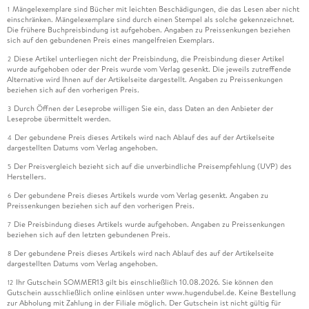
Mängelexemplare sind Bücher mit leichten Beschädigungen, die das Lesen aber nicht
1
einschränken. Mängelexemplare sind durch einen Stempel als solche gekennzeichnet.
Die frühere Buchpreisbindung ist aufgehoben. Angaben zu Preissenkungen beziehen
sich auf den gebundenen Preis eines mangelfreien Exemplars.
Diese Artikel unterliegen nicht der Preisbindung, die Preisbindung dieser Artikel
2
wurde aufgehoben oder der Preis wurde vom Verlag gesenkt. Die jeweils zutreffende
Alternative wird Ihnen auf der Artikelseite dargestellt. Angaben zu Preissenkungen
beziehen sich auf den vorherigen Preis.
Durch Öffnen der Leseprobe willigen Sie ein, dass Daten an den Anbieter der
3
Leseprobe übermittelt werden.
Der gebundene Preis dieses Artikels wird nach Ablauf des auf der Artikelseite
4
dargestellten Datums vom Verlag angehoben.
Der Preisvergleich bezieht sich auf die unverbindliche Preisempfehlung (UVP) des
5
Herstellers.
Der gebundene Preis dieses Artikels wurde vom Verlag gesenkt. Angaben zu
6
Preissenkungen beziehen sich auf den vorherigen Preis.
Die Preisbindung dieses Artikels wurde aufgehoben. Angaben zu Preissenkungen
7
beziehen sich auf den letzten gebundenen Preis.
Der gebundene Preis dieses Artikels wird nach Ablauf des auf der Artikelseite
8
dargestellten Datums vom Verlag angehoben.
Ihr Gutschein SOMMER13 gilt bis einschließlich 10.08.2026. Sie können den
12
Gutschein ausschließlich online einlösen unter www.hugendubel.de. Keine Bestellung
zur Abholung mit Zahlung in der Filiale möglich. Der Gutschein ist nicht gültig für