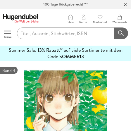
100 Tage Rückgaberecht***
Abholung in über 100 Filialen
Filiale
Konto
Merkzettel
Warenkorb
Hugendubel
Menu
Summer Sale:
13% Rabatt
auf viele Sortimente mit dem
12
mehr
Code
SOMMER13
erfahren
Band 4