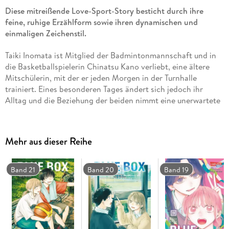
Diese mitreißende Love-Sport-Story besticht durch ihre
feine, ruhige Erzählform sowie ihren dynamischen und
einmaligen Zeichenstil.
Taiki Inomata ist Mitglied der Badmintonmannschaft und in
die Basketballspielerin Chinatsu Kano verliebt, eine ältere
Mitschülerin, mit der er jeden Morgen in der Turnhalle
trainiert. Eines besonderen Tages ändert sich jedoch ihr
Alltag und die Beziehung der beiden nimmt eine unerwartete
Wendung. . . Und so beginnt diese brandneue Serie über
Liebe, Sport und Jugend!
Mehr aus dieser Reihe
Das erwartet dich in diesem Band:
Taiki hat sich beim Training zu sehr verausgabt und ist krank
Band 21
Band 20
Band 19
geworden. Chinatsu kümmert sich um ihn. Als er in seinem
angeschlagenen Zustand über seine eigenen Füße stolpert
und umkippt, kommt es aus heiterem Himmel zu körperlicher
Nähe zwischen den beiden. Dann beginnen die
Sommerferien. Das große Feuerwerk steht vor der Tür. . .