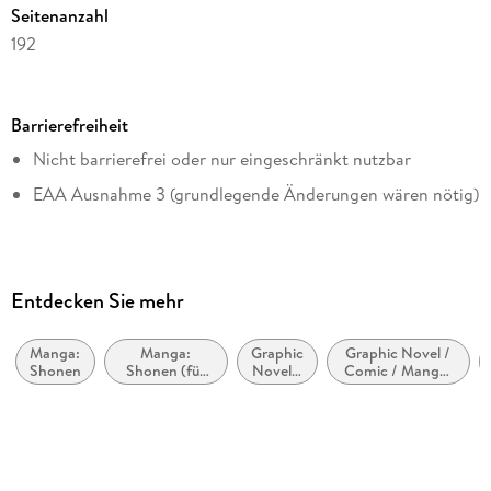
Seitenanzahl
192
Dateigröße
73,52 MB
Barrierefreiheit
Altersempfehlung
Nicht barrierefrei oder nur eingeschränkt nutzbar
von 12 bis 99 Jahren
EAA Ausnahme 3 (grundlegende Änderungen wären nötig)
Reihe
Blue Box, 4
Autor/Autorin
Kouji Miura
Entdecken Sie mehr
Übersetzung
Antje Bockel
Manga:
Manga:
Graphic
Graphic Novel /
Shonen
Shonen (für
Novel /
Comic / Manga:
Verlag/Hersteller
Jungen im
Comic
Schule,
Teenageralter)
/
Universitätsleben
Carlsen Manga
Manga:
Sport
Originalsprache
japanisch