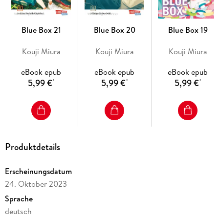
Hina nimmt all ihren Mut zusammen und fragt Taiki, ob er mit
ihr zusammen hingeht, wodurch Taiki schließlich merkt, dass
sie Gefühle für ihn hat. Der Sommer beginnt!
Blue Box 21
Blue Box 20
Blue Box 19
Die Manga-Vorlage zum Anime auf Netflix!
Kouji Miura
Kouji Miura
Kouji Miura
Empfohlen ab 12 Jahren
eBook epub
eBook epub
eBook epub
Abgeschlossen in 28 Bänden
5,99 €
5,99 €
5,99 €
*
*
*
Bekannt aus der Weekly Shonen Jump!
Sportliche Wettkämpfe, ganz große Gefühle und der
alltägliche Schulwahnsinn!
Für Fans von großartigen Liebesgeschichten, Basketball,
Produktdetails
Badminton und Turnen!
Erscheinungsdatum
24. Oktober 2023
Sprache
deutsch