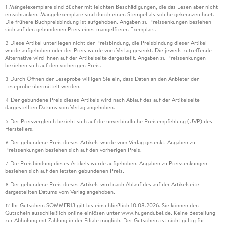
Mängelexemplare sind Bücher mit leichten Beschädigungen, die das Lesen aber nicht
1
einschränken. Mängelexemplare sind durch einen Stempel als solche gekennzeichnet.
Die frühere Buchpreisbindung ist aufgehoben. Angaben zu Preissenkungen beziehen
sich auf den gebundenen Preis eines mangelfreien Exemplars.
Diese Artikel unterliegen nicht der Preisbindung, die Preisbindung dieser Artikel
2
wurde aufgehoben oder der Preis wurde vom Verlag gesenkt. Die jeweils zutreffende
Alternative wird Ihnen auf der Artikelseite dargestellt. Angaben zu Preissenkungen
beziehen sich auf den vorherigen Preis.
Durch Öffnen der Leseprobe willigen Sie ein, dass Daten an den Anbieter der
3
Leseprobe übermittelt werden.
Der gebundene Preis dieses Artikels wird nach Ablauf des auf der Artikelseite
4
dargestellten Datums vom Verlag angehoben.
Der Preisvergleich bezieht sich auf die unverbindliche Preisempfehlung (UVP) des
5
Herstellers.
Der gebundene Preis dieses Artikels wurde vom Verlag gesenkt. Angaben zu
6
Preissenkungen beziehen sich auf den vorherigen Preis.
Die Preisbindung dieses Artikels wurde aufgehoben. Angaben zu Preissenkungen
7
beziehen sich auf den letzten gebundenen Preis.
Der gebundene Preis dieses Artikels wird nach Ablauf des auf der Artikelseite
8
dargestellten Datums vom Verlag angehoben.
Ihr Gutschein SOMMER13 gilt bis einschließlich 10.08.2026. Sie können den
12
Gutschein ausschließlich online einlösen unter www.hugendubel.de. Keine Bestellung
zur Abholung mit Zahlung in der Filiale möglich. Der Gutschein ist nicht gültig für