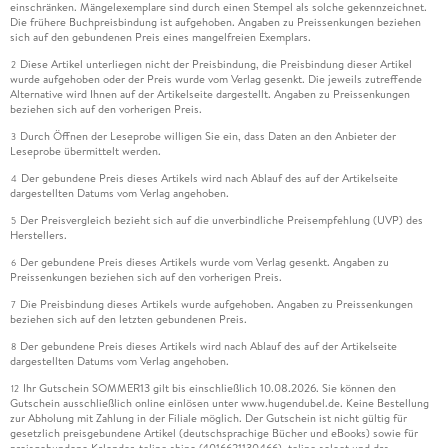
einschränken. Mängelexemplare sind durch einen Stempel als solche gekennzeichnet.
Die frühere Buchpreisbindung ist aufgehoben. Angaben zu Preissenkungen beziehen
sich auf den gebundenen Preis eines mangelfreien Exemplars.
Diese Artikel unterliegen nicht der Preisbindung, die Preisbindung dieser Artikel
2
wurde aufgehoben oder der Preis wurde vom Verlag gesenkt. Die jeweils zutreffende
Alternative wird Ihnen auf der Artikelseite dargestellt. Angaben zu Preissenkungen
beziehen sich auf den vorherigen Preis.
Durch Öffnen der Leseprobe willigen Sie ein, dass Daten an den Anbieter der
3
Leseprobe übermittelt werden.
Der gebundene Preis dieses Artikels wird nach Ablauf des auf der Artikelseite
4
dargestellten Datums vom Verlag angehoben.
Der Preisvergleich bezieht sich auf die unverbindliche Preisempfehlung (UVP) des
5
Herstellers.
Der gebundene Preis dieses Artikels wurde vom Verlag gesenkt. Angaben zu
6
Preissenkungen beziehen sich auf den vorherigen Preis.
Die Preisbindung dieses Artikels wurde aufgehoben. Angaben zu Preissenkungen
7
beziehen sich auf den letzten gebundenen Preis.
Der gebundene Preis dieses Artikels wird nach Ablauf des auf der Artikelseite
8
dargestellten Datums vom Verlag angehoben.
Ihr Gutschein SOMMER13 gilt bis einschließlich 10.08.2026. Sie können den
12
Gutschein ausschließlich online einlösen unter www.hugendubel.de. Keine Bestellung
zur Abholung mit Zahlung in der Filiale möglich. Der Gutschein ist nicht gültig für
gesetzlich preisgebundene Artikel (deutschsprachige Bücher und eBooks) sowie für