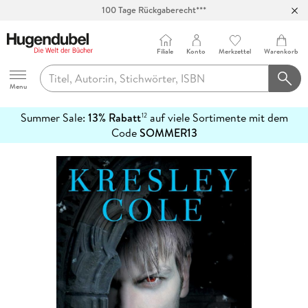
100 Tage Rückgaberecht***
Abholung in über 100 Filialen
Filiale
Konto
Merkzettel
Warenkorb
Hugendubel
Menu
Summer Sale:
13% Rabatt
auf viele Sortimente mit dem
12
mehr
Code
SOMMER13
erfahren