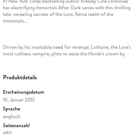
#1 New York Times bestselling author Kresley Cole continues
her electrifying Immortals After Dark series with this thrilling
tale, revealing secrets of the Lore, fierce realm of the
Driven by his insatiable need for revenge, Lothaire, the Lore's
most ruthless vampire, plots to seize the Horde's crown by
offering up the soul of his lovely new captive, Elizabeth
Peirce. Yet the young human soon tempts him beyond
Produktdetails
Erscheinungsdatum
10. Januar 2012
Ellie Peirce's life was a living hell even before an evil immortal
abducted her. Though he plans to sacrifice her, the vampire
Sprache
seems to ache for her touch, showering her with sexual
englisch
pleasure. In a bid to save her soul, she surrenders her body,
Seitenanzahl
480