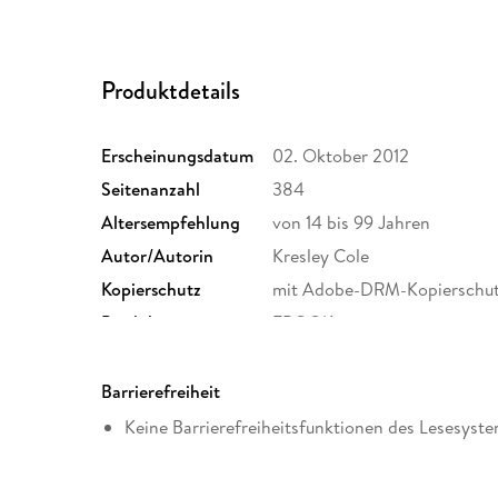
Produktdetails
Erscheinungsdatum
02. Oktober 2012
Seitenanzahl
384
Altersempfehlung
von 14 bis 99 Jahren
Autor/Autorin
Kresley Cole
Kopierschutz
mit Adobe-DRM-Kopierschu
Produktart
EBOOK
ISBN
9781442436664
Barrierefreiheit
Keine Barrierefreiheitsfunktionen des Lesesyste