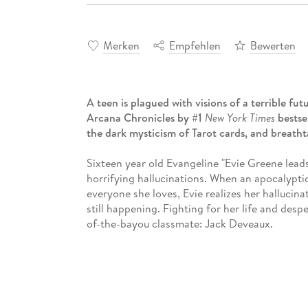
Merken
Empfehlen
Bewerten
A teen is plagued with visions of a terrible fut
Arcana Chronicles by #1
New York Times
bestse
the dark mysticism of Tarot cards, and breath
Sixteen year old Evangeline "Evie Greene lead
horrifying hallucinations. When an apocalypti
everyone she loves, Evie realizes her hallucina
still happening. Fighting for her life and des
of-the-bayou classmate: Jack Deveaux.
With his mile-long rap sheet, wicked grin, and 
known. Even though he once scorned her and e
Evie on her quest. She knows she can't totally 
way, how could she possibly resist him?