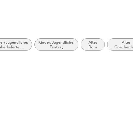
er/Jugendliche:
Kinder/Jugendliche:
Altes
Altes
überlieferte ,
Fantasy
Rom
Griechenl
traditionelle
Geschichten