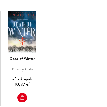
As Jack and Evie race to find the source of he
same call. An ancient prophecy is being played
powers. A group of teens has been chosen to r
But it's not always clear who is on which side. .
Dead of Winter
Kresley Cole
eBook epub
10,87 €
*