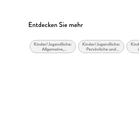
Entdecken Sie mehr
Kinder/Jugendliche:
Kinder/Jugendliche:
Kind
Allgemeine,
Persönliche und
moderne und
soziale Themen:
zeitgenössische
Emotionen,
Belletristik
Stimmungen,
Gefühle und
Verhaltensweisen