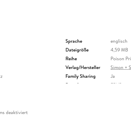
Sprache
englisch
Dateigröße
4,59 MB
Reihe
Poison Pr
Verlag/Hersteller
Simon + S
tz
Family Sharing
Ja
Dateiformat
EPUB
ms deaktiviert