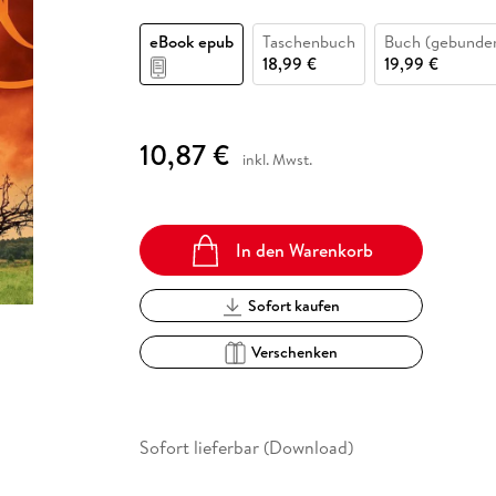
Fremdsprachige Bücher
n Lernhilfen
 Jugendbücher
eiber
Hörbuch Downloads im Bundle
cher
 Vergleich
 Puzzlezubehör
Lernen
New Adult
STABILO
Taschenbücher
eBook epub
Taschenbuch
Buch (gebunde
hilfen
hriller
 Backen
er
lender
Ratgeber
18,99 €
19,99 €
op
hriller
Romance
Sachbücher
10,87 €
precher:innen
inkl. Mwst.
Science Fiction
Fremdsprachige Bücher
In den Warenkorb
Sofort kaufen
Verschenken
Sofort lieferbar (Download)