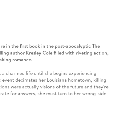
ure in the first book in the post-apocalyptic The
lling author Kresley Cole filled with riveting action,
taking romance.
s a charmed life until she begins experiencing
c event decimates her Louisiana hometown, killing
tions were actually visions of the future and they're
perate for answers, she must turn to her wrong-side-
bad attitude, Jack is like no boy Evie has ever
verything she represented, he agrees to protect
trust Jack. If he ever cast that seductive smile her