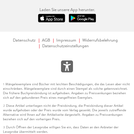
Laden Sie unsere App herunter.
Datenschutz
AGB
Impressum
Widerrufsbelehrung
Datenschutzeinstellungen
Mängelexemplare sind Bücher mit leichten Beschädigungen, die das Lesen aber nicht
1
einschränken. Mängelexemplare sind durch einen Stempel als solche gekennzeichnet.
Die frühere Buchpreisbindung ist aufgehoben. Angaben zu Preissenkungen beziehen
sich auf den gebundenen Preis eines mangelfreien Exemplars.
Diese Artikel unterliegen nicht der Preisbindung, die Preisbindung dieser Artikel
2
wurde aufgehoben oder der Preis wurde vom Verlag gesenkt. Die jeweils zutreffende
Alternative wird Ihnen auf der Artikelseite dargestellt. Angaben zu Preissenkungen
beziehen sich auf den vorherigen Preis.
Durch Öffnen der Leseprobe willigen Sie ein, dass Daten an den Anbieter der
3
Leseprobe übermittelt werden.