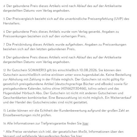
Der gebundene Preis dieses Artikels wird nach Ablauf des auf der Artikelseite
4
dargestellten Datums vom Verlag angehoben.
Der Preisvergleich bezieht sich auf die unverbindliche Preisempfehlung (UVP) des
5
Herstellers.
Der gebundene Preis dieses Artikels wurde vom Verlag gesenkt. Angaben zu
6
Preissenkungen beziehen sich auf den vorherigen Preis.
Die Preisbindung dieses Artikels wurde aufgehoben. Angaben zu Preissenkungen
7
beziehen sich auf den letzten gebundenen Preis.
Der gebundene Preis dieses Artikels wird nach Ablauf des auf der Artikelseite
8
dargestellten Datums vom Verlag angehoben.
Ihr Gutschein SOMMER13 gilt bis einschließlich 10.08.2026. Sie können den
12
Gutschein ausschließlich online einlösen unter www.hugendubel.de. Keine Bestellung
zur Abholung mit Zahlung in der Filiale möglich. Der Gutschein ist nicht gültig für
gesetzlich preisgebundene Artikel (deutschsprachige Bücher und eBooks) sowie für
preisgebundene Kalender, tolino shine (4016621130466), tolino select und das
Hugendubel Hörbuch Abo. Der Gutschein ist nicht mit anderen Gutscheinen und
Geschenkkarten kombinierbar. Eine Barauszahlung ist nicht möglich. Ein Weiterverkauf
und der Handel des Gutscheincodes sind nicht gestattet.
Leider können wir die Echtheit der Kundenbewertung aufgrund der großen Zahl an
15
Einzelbewertungen nicht prüfen.
Alle Informationen zur Tiefpreisgarantie finden Sie
hier
16
Alle Preise verstehen sich inkl. der gesetzlichen MwSt. Informationen über den
*
Versand und anfallende Versandkosten finden Sie
hier