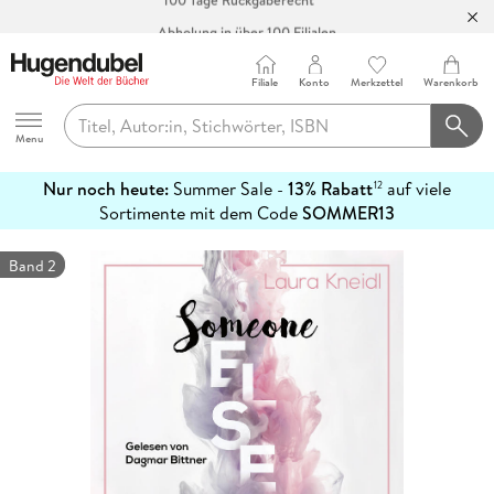
Abholung in über 100 Filialen
Filiale
Konto
Merkzettel
Warenkorb
Hugendubel
Menu
Nur noch heute:
Summer Sale -
13% Rabatt
auf viele
12
mehr
Sortimente mit dem Code
SOMMER13
erfahren
Band 2