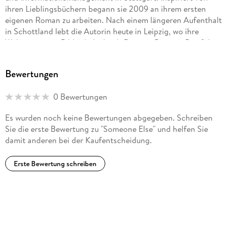
ihren Lieblingsbüchern begann sie 2009 an ihrem ersten
eigenen Roman zu arbeiten. Nach einem längeren Aufenthalt
in Schottland lebt die Autorin heute in Leipzig, wo ihre
Wohnung einer Bibliothek ähnelt.Dagmar Bittners Portfolio
erstreckt sich aufgrund ihrer vielseitigen Stimme von Kinder-
und Jugendhörbüchern über Liebesromane bis hin zu Krimis.
Bewertungen
Auch in zahlreichen Hörspielen sowie in Werbespots und
Synchronproduktionen ist sie zu hören.
0 Bewertungen
Es wurden noch keine Bewertungen abgegeben. Schreiben
Sie die erste Bewertung zu "Someone Else" und helfen Sie
damit anderen bei der Kaufentscheidung.
Erste Bewertung schreiben