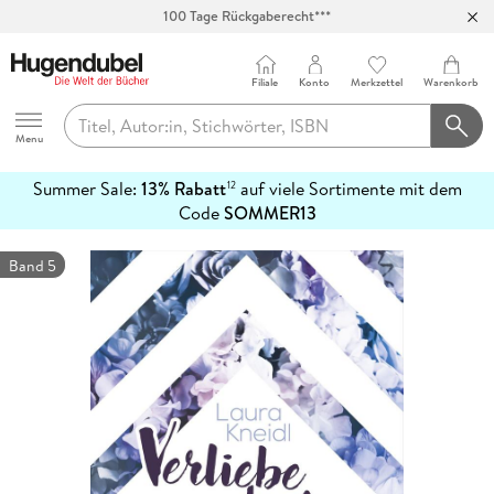
100 Tage Rückgaberecht***
Abholung in über 100 Filialen
Filiale
Konto
Merkzettel
Warenkorb
Hugendubel
Menu
Summer Sale:
13% Rabatt
auf viele Sortimente mit dem
12
mehr
Code
SOMMER13
erfahren
Band 5