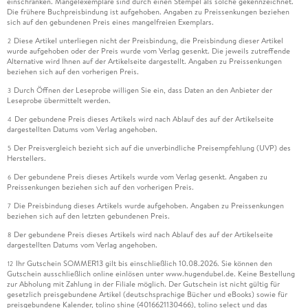
einschränken. Mängelexemplare sind durch einen Stempel als solche gekennzeichnet.
Die frühere Buchpreisbindung ist aufgehoben. Angaben zu Preissenkungen beziehen
sich auf den gebundenen Preis eines mangelfreien Exemplars.
Diese Artikel unterliegen nicht der Preisbindung, die Preisbindung dieser Artikel
2
wurde aufgehoben oder der Preis wurde vom Verlag gesenkt. Die jeweils zutreffende
Alternative wird Ihnen auf der Artikelseite dargestellt. Angaben zu Preissenkungen
beziehen sich auf den vorherigen Preis.
Durch Öffnen der Leseprobe willigen Sie ein, dass Daten an den Anbieter der
3
Leseprobe übermittelt werden.
Der gebundene Preis dieses Artikels wird nach Ablauf des auf der Artikelseite
4
dargestellten Datums vom Verlag angehoben.
Der Preisvergleich bezieht sich auf die unverbindliche Preisempfehlung (UVP) des
5
Herstellers.
Der gebundene Preis dieses Artikels wurde vom Verlag gesenkt. Angaben zu
6
Preissenkungen beziehen sich auf den vorherigen Preis.
Die Preisbindung dieses Artikels wurde aufgehoben. Angaben zu Preissenkungen
7
beziehen sich auf den letzten gebundenen Preis.
Der gebundene Preis dieses Artikels wird nach Ablauf des auf der Artikelseite
8
dargestellten Datums vom Verlag angehoben.
Ihr Gutschein SOMMER13 gilt bis einschließlich 10.08.2026. Sie können den
12
Gutschein ausschließlich online einlösen unter www.hugendubel.de. Keine Bestellung
zur Abholung mit Zahlung in der Filiale möglich. Der Gutschein ist nicht gültig für
gesetzlich preisgebundene Artikel (deutschsprachige Bücher und eBooks) sowie für
preisgebundene Kalender, tolino shine (4016621130466), tolino select und das