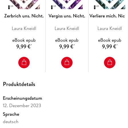
»Unbeugsam & stark beherrscht & grüblerisch: Die
Geschichte von Megan und Cam ist eine explosive Mischung
Zerbrich uns. Nicht.
Vergiss uns. Nicht.
Verliere mich. Nich
aus Gegensätzen. Ich konnte das Buch nicht aus der Hand
legen! «
Laura Kneidl
Laura Kneidl
Laura Kneidl
CAROLIN WAHL
eBook epub
eBook epub
eBook epub
9,99 €
9,99 €
9,99 €
*
*
*
Der emotionale Abschlussband der
BERÜHRE MICH. NICHT.
-Reihe
Produktdetails
Die
Erscheinungsdatum
BERÜHRE MICH. NICHT.
12. Dezember 2023
-Reihe:
Sprache
deutsch