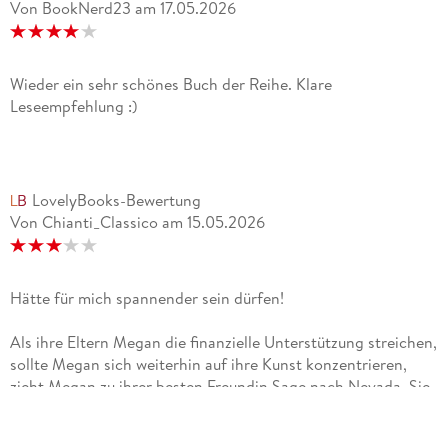
Von BookNerd23
am
17.05.2026
Wieder ein sehr schönes Buch der Reihe. Klare
Leseempfehlung :)
LovelyBooks-Bewertung
Von Chianti_Classico
am
15.05.2026
Hätte für mich spannender sein dürfen!
Als ihre Eltern Megan die finanzielle Unterstützung streichen,
sollte Megan sich weiterhin auf ihre Kunst konzentrieren,
zieht Megan zu ihrer besten Freundin Sage nach Nevada. Sie
möchte neu anfangen, doch sowohl die Job- als auch die
Wohnungssuche verlaufen sehr schleppend.Ihre einzige