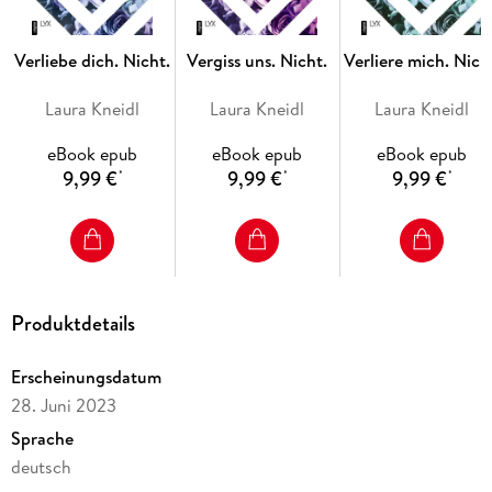
Geschichte ist eine emotionale Achterbahnfahrt steig
unbedingt ein!'
ANABELLE STEHL
,
SPIEGEL
-Bestseller-
Autorin
Verliebe dich. Nicht.
Vergiss uns. Nicht.
Verliere mich. Nich
Laura Kneidl
Laura Kneidl
Laura Kneidl
Die
BERÜHRE MICH. NICHT.
-Reihe:
eBook epub
eBook epub
eBook epub
9,99 €
9,99 €
9,99 €
*
*
*
Band 1:
BERÜHRE MICH. NICHT.
Band 2:
VERLIERE MICH. NICHT.
Produktdetails
Band 3:
VERGISS UNS. NICHT.
Erscheinungsdatum
28. Juni 2023
Band 4:
ZERBRICH UNS. NICHT.
Sprache
deutsch