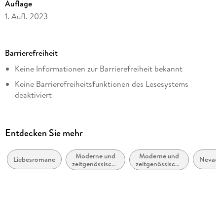
Auflage
1. Aufl. 2023
Seitenanzahl
476
Barrierefreiheit
Dateigröße
Keine Informationen zur Barrierefreiheit bekannt
0,82 MB
Keine Barrierefreiheitsfunktionen des Lesesystems
Altersempfehlung
deaktiviert
ab 16 Jahre
Navigierbares Inhaltsverzeichnis
Reihe
Logische Lesereihenfolge eingehalten
Berühre mich nicht, 4
Entdecken Sie mehr
Inhalt auch ohne Farbwahrnehmung verständlich
Autor/Autorin
dargestellt
Laura Kneidl
Moderne und
Moderne und
Liebesromane
Nevad
zeitgenössische
zeitgenössische
Alle Texte können angepasst werden
Verlag/Hersteller
Liebesromane /
Belletristik:
Romance
allgemein und
LYX.digital
literarisch
Originalsprache
deutsch