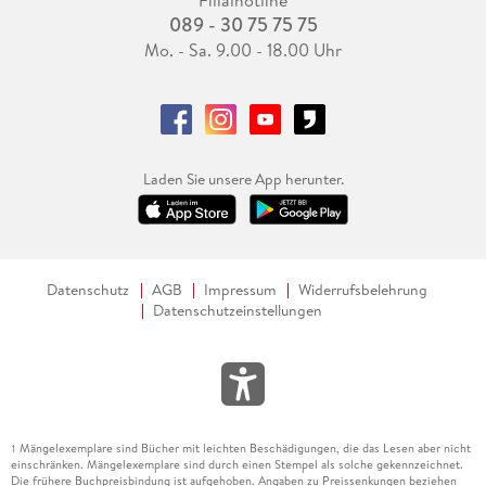
Filialhotline
089 - 30 75 75 75
Mo. - Sa. 9.00 - 18.00 Uhr
Laden Sie unsere App herunter.
Datenschutz
AGB
Impressum
Widerrufsbelehrung
Datenschutzeinstellungen
Mängelexemplare sind Bücher mit leichten Beschädigungen, die das Lesen aber nicht
1
einschränken. Mängelexemplare sind durch einen Stempel als solche gekennzeichnet.
Die frühere Buchpreisbindung ist aufgehoben. Angaben zu Preissenkungen beziehen