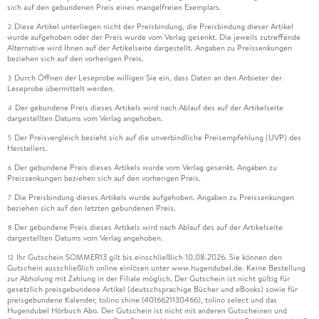
sich auf den gebundenen Preis eines mangelfreien Exemplars.
Diese Artikel unterliegen nicht der Preisbindung, die Preisbindung dieser Artikel
2
wurde aufgehoben oder der Preis wurde vom Verlag gesenkt. Die jeweils zutreffende
Alternative wird Ihnen auf der Artikelseite dargestellt. Angaben zu Preissenkungen
beziehen sich auf den vorherigen Preis.
Durch Öffnen der Leseprobe willigen Sie ein, dass Daten an den Anbieter der
3
Leseprobe übermittelt werden.
Der gebundene Preis dieses Artikels wird nach Ablauf des auf der Artikelseite
4
dargestellten Datums vom Verlag angehoben.
Der Preisvergleich bezieht sich auf die unverbindliche Preisempfehlung (UVP) des
5
Herstellers.
Der gebundene Preis dieses Artikels wurde vom Verlag gesenkt. Angaben zu
6
Preissenkungen beziehen sich auf den vorherigen Preis.
Die Preisbindung dieses Artikels wurde aufgehoben. Angaben zu Preissenkungen
7
beziehen sich auf den letzten gebundenen Preis.
Der gebundene Preis dieses Artikels wird nach Ablauf des auf der Artikelseite
8
dargestellten Datums vom Verlag angehoben.
Ihr Gutschein SOMMER13 gilt bis einschließlich 10.08.2026. Sie können den
12
Gutschein ausschließlich online einlösen unter www.hugendubel.de. Keine Bestellung
zur Abholung mit Zahlung in der Filiale möglich. Der Gutschein ist nicht gültig für
gesetzlich preisgebundene Artikel (deutschsprachige Bücher und eBooks) sowie für
preisgebundene Kalender, tolino shine (4016621130466), tolino select und das
Hugendubel Hörbuch Abo. Der Gutschein ist nicht mit anderen Gutscheinen und