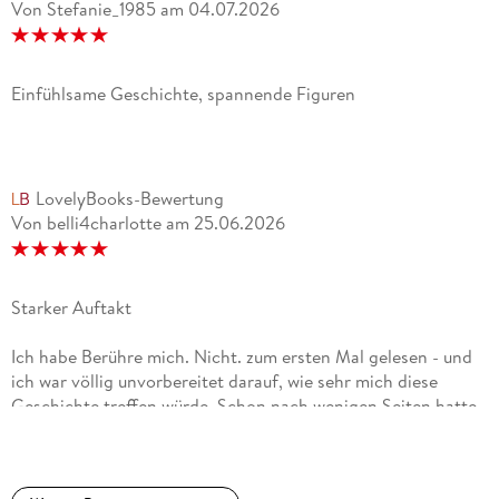
Von Stefanie_1985
am
04.07.2026
Einfühlsame Geschichte, spannende Figuren
LovelyBooks-Bewertung
Von belli4charlotte
am
25.06.2026
Starker Auftakt
Ich habe Berühre mich. Nicht. zum ersten Mal gelesen - und
ich war völlig unvorbereitet darauf, wie sehr mich diese
Geschichte treffen würde. Schon nach wenigen Seiten hatte
ich das Gefühl, in Sages Gedanken und Ängste
hineinzurutschen, als würde ich direkt neben ihr stehen.
Laura Kneidl schreibt mit einer leisen Intensität, die sich