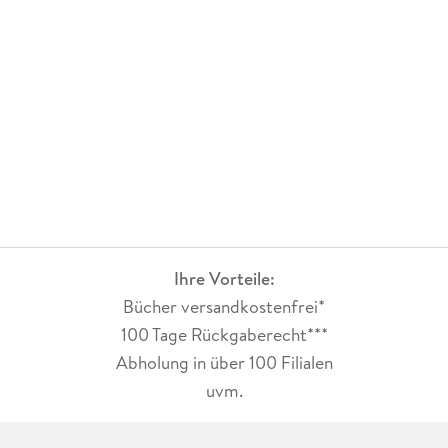
einfach liest, sondern erlebt. Eine Geschichte über Angst,
Vertrauen, Heilung - und eine Liebe, die nicht laut sein muss,
um stark zu sein.
Ihre Vorteile:
Bücher versandkostenfrei*
100 Tage Rückgaberecht***
Abholung in über 100 Filialen
uvm.