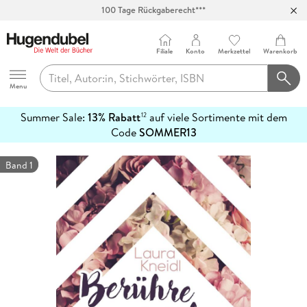
100 Tage Rückgaberecht***
Abholung in über 100 Filialen
Filiale
Konto
Merkzettel
Warenkorb
Hugendubel
Menu
Summer Sale:
13% Rabatt
auf viele Sortimente mit dem
12
mehr
Code
SOMMER13
erfahren
Band 1