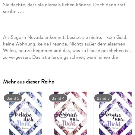
Sie dachte, dass sie niemals lieben könnte. Doch dann traf
sie ihn . . .
Als Sage in Nevada ankommt, besitzt sie nichts - kein Geld,
keine Wohnung, keine Freunde. Nichts außer dem eisernen
Willen, neu zu beginnen und das, was zu Hause geschehen ist,
zu vergessen. Das ist allerdings schwer, wenn einen die
Erinnerungen auf jedem Schritt begleiten und die Angst
immer wieder über einen hereinbricht. So auch, als Sage
ihren Job in einer Bibliothek antritt und dort auf Luca trifft.
Mehr aus dieser Reihe
Mit seinen stechend grauen Augen und seinen Tätowierungen
steht er für alles, wovor Sage sich fürchtet. Doch Luca ist
nicht der, der er auf den ersten Blick zu sein scheint, und als
Band 5
Band 4
Band 3
es Sage gelingt, hinter seine Fassade zu blicken, lässt dies ihr
Herz gefährlich schneller schlagen . . .