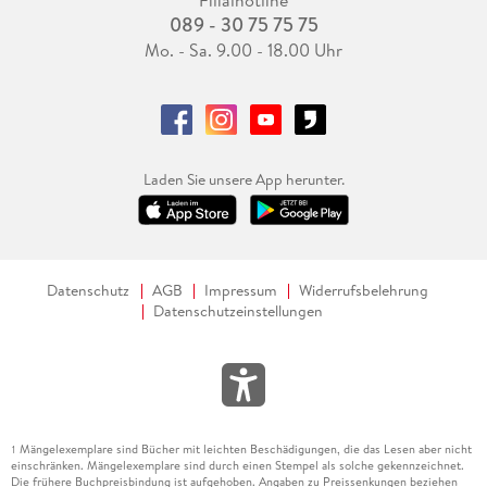
Filialhotline
089 - 30 75 75 75
Mo. - Sa. 9.00 - 18.00 Uhr
Laden Sie unsere App herunter.
Datenschutz
AGB
Impressum
Widerrufsbelehrung
Datenschutzeinstellungen
Mängelexemplare sind Bücher mit leichten Beschädigungen, die das Lesen aber nicht
1
einschränken. Mängelexemplare sind durch einen Stempel als solche gekennzeichnet.
Die frühere Buchpreisbindung ist aufgehoben. Angaben zu Preissenkungen beziehen