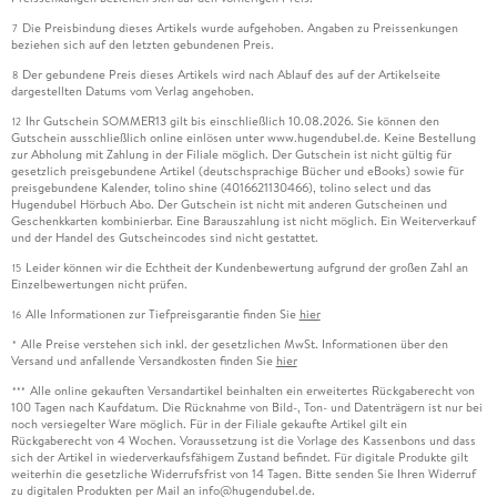
Die Preisbindung dieses Artikels wurde aufgehoben. Angaben zu Preissenkungen
7
beziehen sich auf den letzten gebundenen Preis.
Der gebundene Preis dieses Artikels wird nach Ablauf des auf der Artikelseite
8
dargestellten Datums vom Verlag angehoben.
Ihr Gutschein SOMMER13 gilt bis einschließlich 10.08.2026. Sie können den
12
Gutschein ausschließlich online einlösen unter www.hugendubel.de. Keine Bestellung
zur Abholung mit Zahlung in der Filiale möglich. Der Gutschein ist nicht gültig für
gesetzlich preisgebundene Artikel (deutschsprachige Bücher und eBooks) sowie für
preisgebundene Kalender, tolino shine (4016621130466), tolino select und das
Hugendubel Hörbuch Abo. Der Gutschein ist nicht mit anderen Gutscheinen und
Geschenkkarten kombinierbar. Eine Barauszahlung ist nicht möglich. Ein Weiterverkauf
und der Handel des Gutscheincodes sind nicht gestattet.
Leider können wir die Echtheit der Kundenbewertung aufgrund der großen Zahl an
15
Einzelbewertungen nicht prüfen.
Alle Informationen zur Tiefpreisgarantie finden Sie
hier
16
Alle Preise verstehen sich inkl. der gesetzlichen MwSt. Informationen über den
*
Versand und anfallende Versandkosten finden Sie
hier
Alle online gekauften Versandartikel beinhalten ein erweitertes Rückgaberecht von
***
100 Tagen nach Kaufdatum. Die Rücknahme von Bild-, Ton- und Datenträgern ist nur bei
noch versiegelter Ware möglich. Für in der Filiale gekaufte Artikel gilt ein
Rückgaberecht von 4 Wochen. Voraussetzung ist die Vorlage des Kassenbons und dass
sich der Artikel in wiederverkaufsfähigem Zustand befindet. Für digitale Produkte gilt
weiterhin die gesetzliche Widerrufsfrist von 14 Tagen. Bitte senden Sie Ihren Widerruf
zu digitalen Produkten per Mail an info@hugendubel.de.