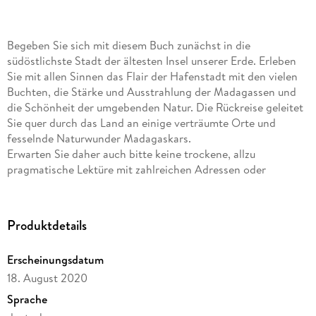
Begeben Sie sich mit diesem Buch zunächst in die
südöstlichste Stadt der ältesten Insel unserer Erde. Erleben
Sie mit allen Sinnen das Flair der Hafenstadt mit den vielen
Buchten, die Stärke und Ausstrahlung der Madagassen und
die Schönheit der umgebenden Natur. Die Rückreise geleitet
Sie quer durch das Land an einige verträumte Orte und
fesselnde Naturwunder Madagaskars.
Erwarten Sie daher auch bitte keine trockene, allzu
pragmatische Lektüre mit zahlreichen Adressen oder
detaillierten Fakten über Madagaskar und Tolagnaro/Fort-
Dauphin. Nehmen Sie es vielmehr als durchgehende
Geschichte rund um eine Stadt und eine Insel wahr, die Ihnen
Produktdetails
die unglaublichen Facetten des afrikanischen Landes ganz
nahekommen lässt!
Erscheinungsdatum
Dieser Erzähl-Reiseführer kreiert deshalb lebhafte Bilder vor
18. August 2020
Ihren Augen und lässt Ihnen immer wieder ganz konkrete
Tipps zukommen, wie Ihre Reise zu einem unvergesslichen
Sprache
Erlebnis wird. Sie erhalten ein buntes Potpourri an