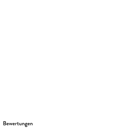
EPUB
ISBN
9783752676105
Bewertungen