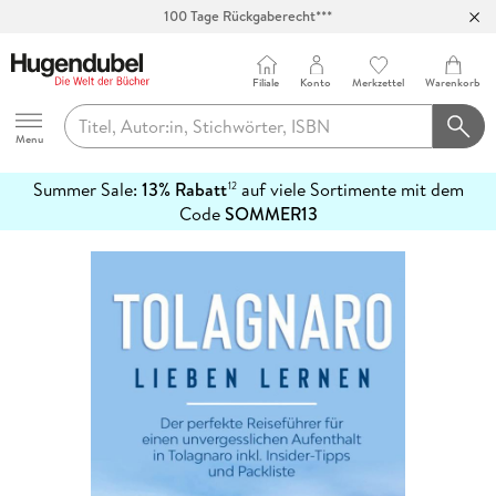
100 Tage Rückgaberecht***
Abholung in über 100 Filialen
Filiale
Konto
Merkzettel
Warenkorb
Hugendubel
Menu
Summer Sale:
13% Rabatt
auf viele Sortimente mit dem
12
mehr
Code
SOMMER13
erfahren