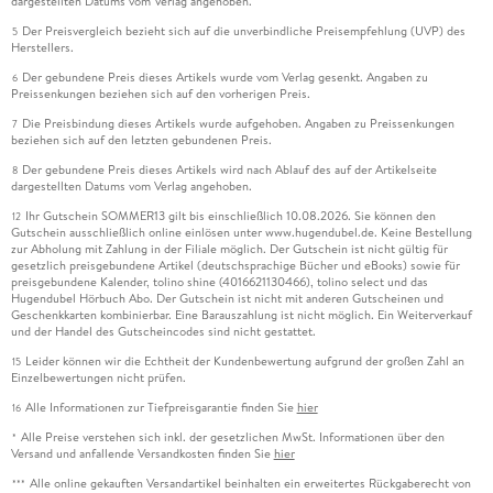
dargestellten Datums vom Verlag angehoben.
Der Preisvergleich bezieht sich auf die unverbindliche Preisempfehlung (UVP) des
5
Herstellers.
Der gebundene Preis dieses Artikels wurde vom Verlag gesenkt. Angaben zu
6
Preissenkungen beziehen sich auf den vorherigen Preis.
Die Preisbindung dieses Artikels wurde aufgehoben. Angaben zu Preissenkungen
7
beziehen sich auf den letzten gebundenen Preis.
Der gebundene Preis dieses Artikels wird nach Ablauf des auf der Artikelseite
8
dargestellten Datums vom Verlag angehoben.
Ihr Gutschein SOMMER13 gilt bis einschließlich 10.08.2026. Sie können den
12
Gutschein ausschließlich online einlösen unter www.hugendubel.de. Keine Bestellung
zur Abholung mit Zahlung in der Filiale möglich. Der Gutschein ist nicht gültig für
gesetzlich preisgebundene Artikel (deutschsprachige Bücher und eBooks) sowie für
preisgebundene Kalender, tolino shine (4016621130466), tolino select und das
Hugendubel Hörbuch Abo. Der Gutschein ist nicht mit anderen Gutscheinen und
Geschenkkarten kombinierbar. Eine Barauszahlung ist nicht möglich. Ein Weiterverkauf
und der Handel des Gutscheincodes sind nicht gestattet.
Leider können wir die Echtheit der Kundenbewertung aufgrund der großen Zahl an
15
Einzelbewertungen nicht prüfen.
Alle Informationen zur Tiefpreisgarantie finden Sie
hier
16
Alle Preise verstehen sich inkl. der gesetzlichen MwSt. Informationen über den
*
Versand und anfallende Versandkosten finden Sie
hier
Alle online gekauften Versandartikel beinhalten ein erweitertes Rückgaberecht von
***