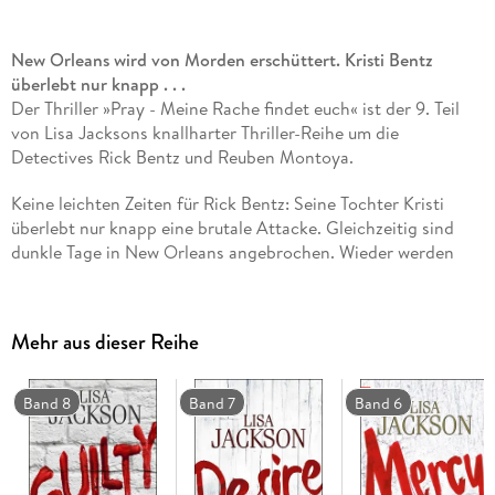
New Orleans wird von Morden erschüttert. Kristi Bentz
überlebt nur knapp . . .
Der Thriller »Pray - Meine Rache findet euch« ist der 9. Teil
von Lisa Jacksons knallharter Thriller-Reihe um die
Detectives Rick Bentz und Reuben Montoya.
Keine leichten Zeiten für Rick Bentz: Seine Tochter Kristi
überlebt nur knapp eine brutale Attacke. Gleichzeitig sind
dunkle Tage in New Orleans angebrochen. Wieder werden
Prostituierte mit einem Rosenkranz erwürgt, neben den
Leichen liegt ein 100-Dollar-Schein mit Brandlöchern anstelle
der Augen von Benjamin Franklin. Bentz und sein Kollege
Mehr aus dieser Reihe
Reuben Montoya ermitteln unter Hochdruck. Alles deutet
darauf hin, dass Vater John, der berüchtigte Rosenkranz-
Killer, wieder in der Stadt ist. Aber steckt er auch hinter dem
Band 8
Band 7
Band 6
Angriff auf Kristi - oder treibt ein weiterer Killer sein
Unwesen in New Orleans, der es gezielt auf die True-Crime-
Autorin abgesehen hat?