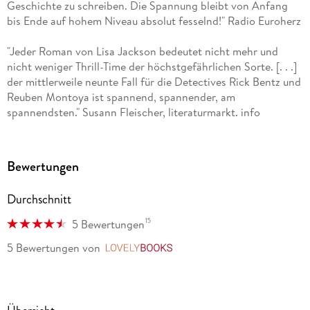
Geschichte zu schreiben. Die Spannung bleibt von Anfang
Bücher gemeinsam verfasst, darunter
bis Ende auf hohem Niveau absolut fesselnd!" Radio Euroherz
Last Girl Standing
und (zusammen mit Rosalind Noonan) die
"Jeder Roman von Lisa Jackson bedeutet nicht mehr und
Thriller
nicht weniger Thrill-Time der höchstgefährlichen Sorte. [. . .]
der mittlerweile neunte Fall für die Detectives Rick Bentz und
Greed - Tödliche Gier
und
Reuben Montoya ist spannend, spannender, am
spannendsten." Susann Fleischer, literaturmarkt. info
Diabolic - Fatales Vergehen
. Ihre weltweite Gesamtauflage
beträgt über 30 Millionen, und ihre Werke wurden in zwanzig
"Gewohnte Spannung auf hohem Niveau macht diesen
Sprachen übersetzt. Mit ihrer Familie und ihren geliebten
Thriller sehr empfehlenswert. Er macht Spaß und liest sich
Hunden lebt Lisa Jackson im Pazifischen Nordwesten der
Bewertungen
schnell." Detlef Knut, Der Krimi und mehr Blog (Blog)
USA. Mehr Infos finden Leser*innen online auf lisajackson.
com und auf Facebook.
Durchschnitt
15
5 Bewertungen
5 Bewertungen
von
LovelyBooks