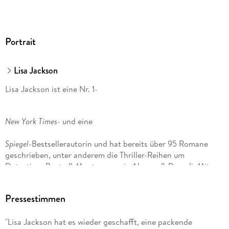
Portrait
Lisa Jackson
Lisa Jackson ist eine Nr. 1-
New York Times-
und eine
Spiegel
-Bestsellerautorin und hat bereits über 95 Romane
geschrieben, unter anderem die Thriller-Reihen um
Detectives Bentz & Montoya sowie Alvarez & Pescoli. Mit
ihrer Schwester
Pressestimmen
, New York Times-
und
"Lisa Jackson hat es wieder geschafft, eine packende
USA Today
-Bestsellerautorin Nancy Bush, hat sie mehrere