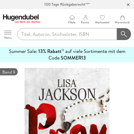
100 Tage Rückgaberecht***
Abholung in über 100 Filialen
Filiale
Konto
Merkzettel
Warenkorb
Hugendubel
Menu
Summer Sale:
13% Rabatt
auf viele Sortimente mit dem
12
mehr
Code
SOMMER13
erfahren
Band 9