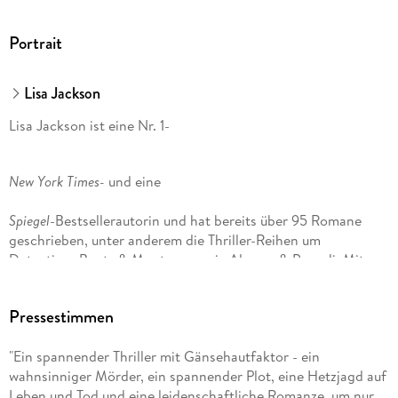
Portrait
Lisa Jackson
Lisa Jackson ist eine Nr. 1-
New York Times-
und eine
Spiegel
-Bestsellerautorin und hat bereits über 95 Romane
geschrieben, unter anderem die Thriller-Reihen um
Detectives Bentz & Montoya sowie Alvarez & Pescoli. Mit
ihrer Schwester
Pressestimmen
, New York Times-
und
"Ein spannender Thriller mit Gänsehautfaktor - ein
USA Today
-Bestsellerautorin Nancy Bush, hat sie mehrere
wahnsinniger Mörder, ein spannender Plot, eine Hetzjagd auf
Bücher gemeinsam verfasst, darunter
Leben und Tod und eine leidenschaftliche Romanze, um nur