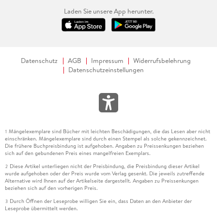
Laden Sie unsere App herunter.
Datenschutz
AGB
Impressum
Widerrufsbelehrung
Datenschutzeinstellungen
Mängelexemplare sind Bücher mit leichten Beschädigungen, die das Lesen aber nicht
1
einschränken. Mängelexemplare sind durch einen Stempel als solche gekennzeichnet.
Die frühere Buchpreisbindung ist aufgehoben. Angaben zu Preissenkungen beziehen
sich auf den gebundenen Preis eines mangelfreien Exemplars.
Diese Artikel unterliegen nicht der Preisbindung, die Preisbindung dieser Artikel
2
wurde aufgehoben oder der Preis wurde vom Verlag gesenkt. Die jeweils zutreffende
Alternative wird Ihnen auf der Artikelseite dargestellt. Angaben zu Preissenkungen
beziehen sich auf den vorherigen Preis.
Durch Öffnen der Leseprobe willigen Sie ein, dass Daten an den Anbieter der
3
Leseprobe übermittelt werden.