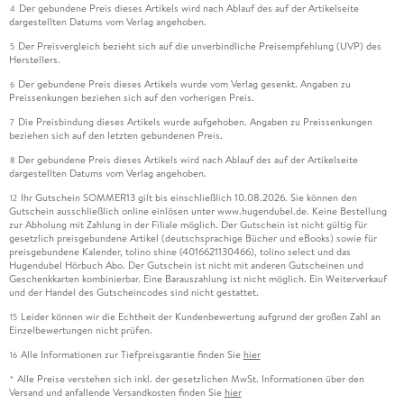
Der gebundene Preis dieses Artikels wird nach Ablauf des auf der Artikelseite
4
dargestellten Datums vom Verlag angehoben.
Der Preisvergleich bezieht sich auf die unverbindliche Preisempfehlung (UVP) des
5
Herstellers.
Der gebundene Preis dieses Artikels wurde vom Verlag gesenkt. Angaben zu
6
Preissenkungen beziehen sich auf den vorherigen Preis.
Die Preisbindung dieses Artikels wurde aufgehoben. Angaben zu Preissenkungen
7
beziehen sich auf den letzten gebundenen Preis.
Der gebundene Preis dieses Artikels wird nach Ablauf des auf der Artikelseite
8
dargestellten Datums vom Verlag angehoben.
Ihr Gutschein SOMMER13 gilt bis einschließlich 10.08.2026. Sie können den
12
Gutschein ausschließlich online einlösen unter www.hugendubel.de. Keine Bestellung
zur Abholung mit Zahlung in der Filiale möglich. Der Gutschein ist nicht gültig für
gesetzlich preisgebundene Artikel (deutschsprachige Bücher und eBooks) sowie für
preisgebundene Kalender, tolino shine (4016621130466), tolino select und das
Hugendubel Hörbuch Abo. Der Gutschein ist nicht mit anderen Gutscheinen und
Geschenkkarten kombinierbar. Eine Barauszahlung ist nicht möglich. Ein Weiterverkauf
und der Handel des Gutscheincodes sind nicht gestattet.
Leider können wir die Echtheit der Kundenbewertung aufgrund der großen Zahl an
15
Einzelbewertungen nicht prüfen.
Alle Informationen zur Tiefpreisgarantie finden Sie
hier
16
Alle Preise verstehen sich inkl. der gesetzlichen MwSt. Informationen über den
*
Versand und anfallende Versandkosten finden Sie
hier