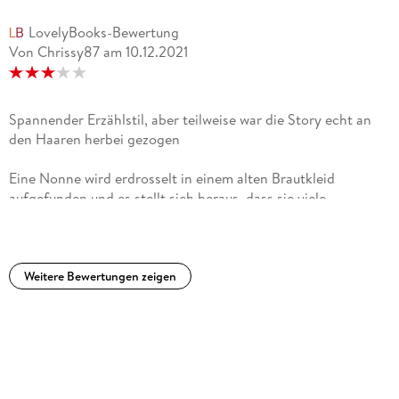
LovelyBooks-Bewertung
Von Chrissy87
am
10.12.2021
Spannender Erzählstil, aber teilweise war die Story echt an
den Haaren herbei gezogen
Eine Nonne wird erdrosselt in einem alten Brautkleid
aufgefunden und es stellt sich heraus, dass sie viele
Geheimnisse hatte. Doch als kurz darauf die nächste Nonne
auf die gleiche Art stirbt, wird schnell klar, dass es sich um
einen Serienkiller handelt.Die Geschichte war eigentlich
durchweg spannend, nur kam mir vieles Unglaubwürdig
Weitere Bewertungen zeigen
vor.Auch die Protagonisten sind leider etwas blass geblieben,
allen voran die Schwester der toten Nonne und deren Mann.
Die beiden waren echt sehr seltsam zusammen.Alles in allem
hat mich der Schreibstil der Autorin überzeugt, die Story
eher weniger.