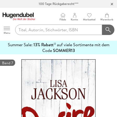
100 Tage Rückgaberecht***
Abholung in über 100 Filialen
Filiale
Konto
Merkzettel
Warenkorb
Hugendubel
Menu
Summer Sale:
13% Rabatt
auf viele Sortimente mit dem
12
mehr
Code
SOMMER13
erfahren
Band 7