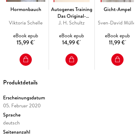
Optimal fasten: Wie Sie Ihren Reset richtig vorbereiten
und Schritt für Schritt durchführen – mit Rezepten für
Hormonbauch
Autogenes Training
Gicht-Ampel
Entlastungsmenüs, Fastensäfte und wärmende Süppchen.
Das Original-
Viktoria Schelle
Übungsbuch
J. H. Schultz
Sven-David Mülle
Sanfte Aufbauphase: Wieder essen beginnen und den
eBook epub
eBook epub
eBook epub
Erfolg trotzdem langfristig wahren – mit den besten
15,99 €
14,99 €
11,99 €
*
*
*
Rezepten.
Sie werden Bäume ausreißen vor lauter Energie!
Produktdetails
Erscheinungsdatum
05. Februar 2020
Sprache
deutsch
Seitenanzahl