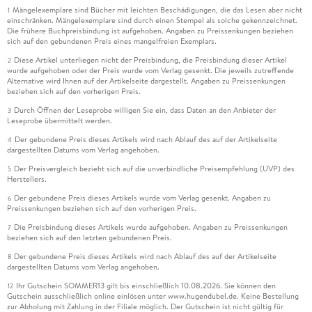
Mängelexemplare sind Bücher mit leichten Beschädigungen, die das Lesen aber nicht
1
einschränken. Mängelexemplare sind durch einen Stempel als solche gekennzeichnet.
Die frühere Buchpreisbindung ist aufgehoben. Angaben zu Preissenkungen beziehen
sich auf den gebundenen Preis eines mangelfreien Exemplars.
Diese Artikel unterliegen nicht der Preisbindung, die Preisbindung dieser Artikel
2
wurde aufgehoben oder der Preis wurde vom Verlag gesenkt. Die jeweils zutreffende
Alternative wird Ihnen auf der Artikelseite dargestellt. Angaben zu Preissenkungen
beziehen sich auf den vorherigen Preis.
Durch Öffnen der Leseprobe willigen Sie ein, dass Daten an den Anbieter der
3
Leseprobe übermittelt werden.
Der gebundene Preis dieses Artikels wird nach Ablauf des auf der Artikelseite
4
dargestellten Datums vom Verlag angehoben.
Der Preisvergleich bezieht sich auf die unverbindliche Preisempfehlung (UVP) des
5
Herstellers.
Der gebundene Preis dieses Artikels wurde vom Verlag gesenkt. Angaben zu
6
Preissenkungen beziehen sich auf den vorherigen Preis.
Die Preisbindung dieses Artikels wurde aufgehoben. Angaben zu Preissenkungen
7
beziehen sich auf den letzten gebundenen Preis.
Der gebundene Preis dieses Artikels wird nach Ablauf des auf der Artikelseite
8
dargestellten Datums vom Verlag angehoben.
Ihr Gutschein SOMMER13 gilt bis einschließlich 10.08.2026. Sie können den
12
Gutschein ausschließlich online einlösen unter www.hugendubel.de. Keine Bestellung
zur Abholung mit Zahlung in der Filiale möglich. Der Gutschein ist nicht gültig für