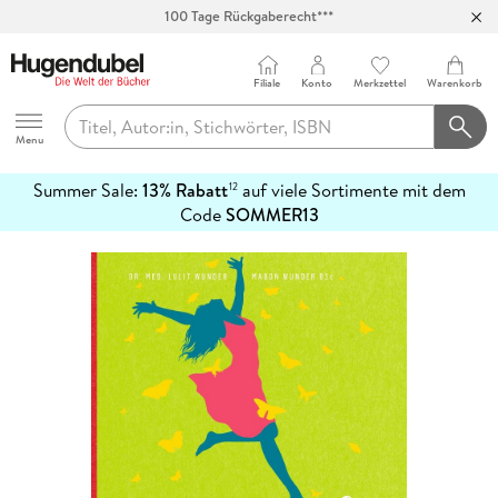
100 Tage Rückgaberecht***
Abholung in über 100 Filialen
Filiale
Konto
Merkzettel
Warenkorb
Hugendubel
Menu
Summer Sale:
13% Rabatt
auf viele Sortimente mit dem
12
mehr
Code
SOMMER13
erfahren