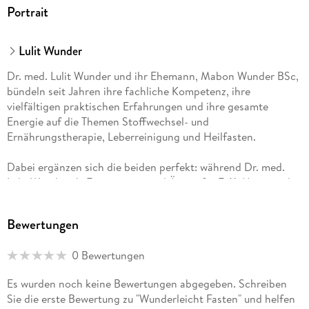
Portrait
Lulit Wunder
Dr. med. Lulit Wunder und ihr Ehemann, Mabon Wunder BSc,
bündeln seit Jahren ihre fachliche Kompetenz, ihre
vielfältigen praktischen Erfahrungen und ihre gesamte
Energie auf die Themen Stoffwechsel- und
Ernährungstherapie, Leberreinigung und Heilfasten.
Dabei ergänzen sich die beiden perfekt: während Dr. med.
Lulit Wunder als Fastenärztin und Ärztin für F. X. Mayr- und
Kurmedizin einen Blick auf die medizinische Seite wirft, geht
Mabon Wunder als Diätologe und Ernährungstherapeut bei
Bewertungen
allen Stoffwechsel- und Ernährungsthemen in die Tiefe und
unterstützt bei der praktischen Umsetzung.
0 Bewertungen
Gemeinsam führen sie in Graz, Österreich, eine große Praxis
Es wurden noch keine Bewertungen abgegeben. Schreiben
für medizinisch angeleitetes Heilfasten, F. X. -Mayrkuren und
Sie die erste Bewertung zu "Wunderleicht Fasten" und helfen
Ernährungstherapie. Als Anbieter von Heilfasten- und