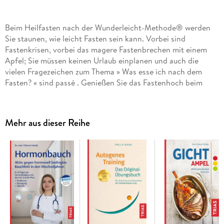
Beim Heilfasten nach der Wunderleicht-Methode® werden
Sie staunen, wie leicht Fasten sein kann. Vorbei sind
Fastenkrisen, vorbei das magere Fastenbrechen mit einem
Apfel; Sie müssen keinen Urlaub einplanen und auch die
vielen Fragezeichen zum Thema » Was esse ich nach dem
Fasten? « sind passé . Genießen Sie das Fastenhoch beim
Wunderleicht-Reset.
Mehr aus dieser Reihe
Aus drei Programmen wählen was gerade passt
Kurz oder lang fasten – ganz individuell: Schon mit kurzen
Intervallen Ihr inneres Reset-Programm aktivieren oder
sich mit der 4-Wochen-Kur selbst ganz neu erfinden.