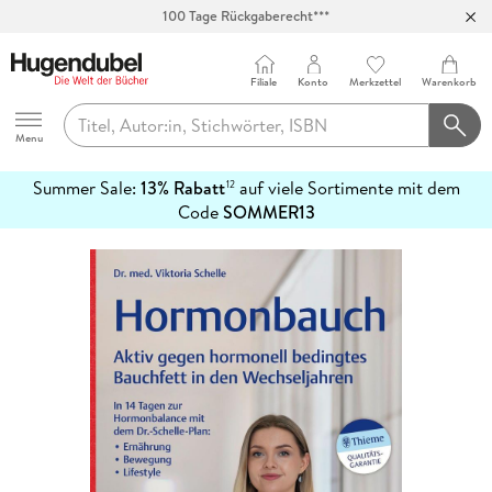
100 Tage Rückgaberecht***
Abholung in über 100 Filialen
Filiale
Konto
Merkzettel
Warenkorb
Hugendubel
Menu
Summer Sale:
13% Rabatt
auf viele Sortimente mit dem
12
mehr
Code
SOMMER13
erfahren