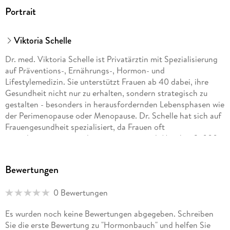
Portrait
Viktoria Schelle
Dr. med. Viktoria Schelle ist Privatärztin mit Spezialisierung
auf Präventions-, Ernährungs-, Hormon- und
Lifestylemedizin. Sie unterstützt Frauen ab 40 dabei, ihre
Gesundheit nicht nur zu erhalten, sondern strategisch zu
gestalten - besonders in herausfordernden Lebensphasen wie
der Perimenopause oder Menopause. Dr. Schelle hat sich auf
Frauengesundheit spezialisiert, da Frauen oft
unterdiagnostiziert und unterversorgt sind. Mit über 2. 000
Einzelberatungen und als zitierte Ernährungsexpertin im
Trendreport Ernährung 2025 positioniert sich Dr. Schelle als
Bewertungen
führende Expertin für evidenzbasierte, personalisierte
Gesundheitslösungen. 2025 wurde sie von FOCUS-
0 Bewertungen
Gesundheit als Top-Ernährungsberaterin ausgezeichnet.
Es wurden noch keine Bewertungen abgegeben. Schreiben
Sie die erste Bewertung zu "Hormonbauch" und helfen Sie