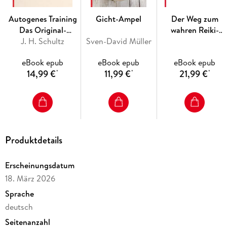
Stressabbau - Ihr Weg zu mehr Gesundheit und
Autogenes Training
Gicht-Ampel
Der Weg zum
Leichtigkeit.
Das Original-
wahren Reiki-
Ihr persönliches Praxis-Programm:
mit Selbsttest, Übungs-
Übungsbuch
J. H. Schultz
Sven-David Müller
Meister
und Ernährungsplänen für Ihren Neustart mit flachem
Bauch - wissenschaftlich fundiert und alltagstauglich
eBook epub
eBook epub
eBook epub
14,99 €
11,99 €
21,99 €
*
*
*
Weniger Bauchfett, neues Lebensgefühl!
Produktdetails
Erscheinungsdatum
18. März 2026
Sprache
deutsch
Seitenanzahl