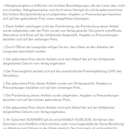
Mängelexemplare sind Bücher mit leichten Beschädigungen, die das Lesen aber nicht
1
einschränken. Mängelexemplare sind durch einen Stempel als solche gekennzeichnet.
Die frühere Buchpreisbindung ist aufgehoben. Angaben zu Preissenkungen beziehen
sich auf den gebundenen Preis eines mangelfreien Exemplars.
Diese Artikel unterliegen nicht der Preisbindung, die Preisbindung dieser Artikel
2
wurde aufgehoben oder der Preis wurde vom Verlag gesenkt. Die jeweils zutreffende
Alternative wird Ihnen auf der Artikelseite dargestellt. Angaben zu Preissenkungen
beziehen sich auf den vorherigen Preis.
Durch Öffnen der Leseprobe willigen Sie ein, dass Daten an den Anbieter der
3
Leseprobe übermittelt werden.
Der gebundene Preis dieses Artikels wird nach Ablauf des auf der Artikelseite
4
dargestellten Datums vom Verlag angehoben.
Der Preisvergleich bezieht sich auf die unverbindliche Preisempfehlung (UVP) des
5
Herstellers.
Der gebundene Preis dieses Artikels wurde vom Verlag gesenkt. Angaben zu
6
Preissenkungen beziehen sich auf den vorherigen Preis.
Die Preisbindung dieses Artikels wurde aufgehoben. Angaben zu Preissenkungen
7
beziehen sich auf den letzten gebundenen Preis.
Der gebundene Preis dieses Artikels wird nach Ablauf des auf der Artikelseite
8
dargestellten Datums vom Verlag angehoben.
Ihr Gutschein SOMMER13 gilt bis einschließlich 10.08.2026. Sie können den
12
Gutschein ausschließlich online einlösen unter www.hugendubel.de. Keine Bestellung
zur Abholung mit Zahlung in der Filiale möglich. Der Gutschein ist nicht gültig für