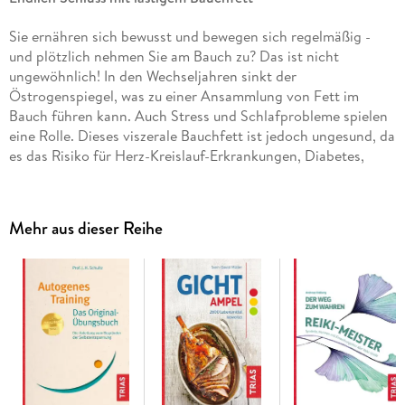
Sie ernähren sich bewusst und bewegen sich regelmäßig -
und plötzlich nehmen Sie am Bauch zu? Das ist nicht
ungewöhnlich! In den Wechseljahren sinkt der
Östrogenspiegel, was zu einer Ansammlung von Fett im
Bauch führen kann. Auch Stress und Schlafprobleme spielen
eine Rolle. Dieses viszerale Bauchfett ist jedoch ungesund, da
es das Risiko für Herz-Kreislauf-Erkrankungen, Diabetes,
Krebs und Demenz erhöht.
Hormon-Coach Dr. Viktoria Schelle unterstützt Sie dabei,
Mehr aus dieser Reihe
wieder zu Ihrem schlanken Selbst zu finden. Als ganzheitlich
arbeitende Ernährungs- und Präventivmedizinerin kennt sie
die wirkungsvollsten Strategien, die den Bauchumfang und
somit Ihr Gesundheitsrisiko nachhaltig reduzieren.
Den Hormonbauch verstehen:
Warum die Fettverteilung
sich verändert - und wie Sie dem entgegenwirken können.
Ganzheitlich und individuell:
Ernährung, Mikronährstoffe,
bioidentische Hormone, pflanzliche Therapien,