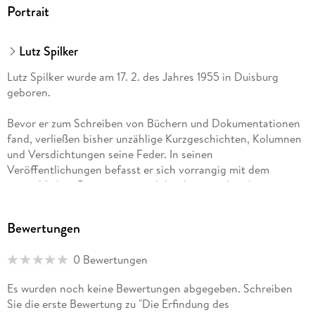
Portrait
Lutz Spilker
Lutz Spilker wurde am 17. 2. des Jahres 1955 in Duisburg
geboren.
Bevor er zum Schreiben von Büchern und Dokumentationen
fand, verließen bisher unzählige Kurzgeschichten, Kolumnen
und Versdichtungen seine Feder. In seinen
Veröffentlichungen befasst er sich vorrangig mit dem
menschlichen Bewusstsein und der damit verbundenen
Wahrnehmung. Seine Grenzen sind nicht die, welche mit der
Endlichkeit des Denkens, des Handelns und des Lebens
Bewertungen
begrenzt werden, sondern jene, die der empirischen
Denkform noch nicht unterliegen. Es sind die Möglichkeiten
0 Bewertungen
des Machbaren, die Dinge, welche sich allein in der
Vorstellung eines jeden Menschen darstellen und aufgrund
Es wurden noch keine Bewertungen abgegeben. Schreiben
der Flüchtigkeit des Geistes unbewiesen bleiben. Die
Sie die erste Bewertung zu "Die Erfindung des
Erkenntnis besitzt ihre Gültigkeit lediglich bis zur Erlangung