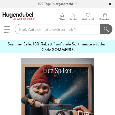
100 Tage Rückgaberecht***
Abholung in über 100 Filialen
Filiale
Konto
Merkzettel
Warenkorb
Hugendubel
Menu
Summer Sale:
13% Rabatt
auf viele Sortimente mit dem
12
mehr
Code
SOMMER13
erfahren