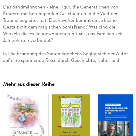
Das Sandmännchen - eine Figur, die Generationen von
Kindern mit beruhigenden Geschichten in die Welt der
Träume begleitet hat. Doch woher kommt diese kleine
Gestalt mit dem magischen Schlafsand? Was sind die
Wurzeln dieses liebgewonnenen Rituals, das Familien seit
Jahrzehnten verbindet?
In Die Erfindung des Sandmännchens begibt sich der Autor
auf eine spannende Reise durch Geschichte, Kultur und
Mythologie. Von den Ursprüngen in der europäischen
Folklore über literarische Meisterwerke wie E. T. A.
Hoffmanns düsteren Sandmann bis hin zur Entwicklung des
Mehr aus dieser Reihe
Sandmännchens im deutschen Fernsehen zeigt dieses Buch,
wie sich eine mythische Idee zu einer kulturellen Institution
entwickelt hat.
Besonders faszinierend ist die Geschichte des
Sandmännchens im geteilten Deutschland: zwei Versionen -
Ost und West - mit eigenen Erzählweisen, die später auf
berührende Weise zusammenfanden.