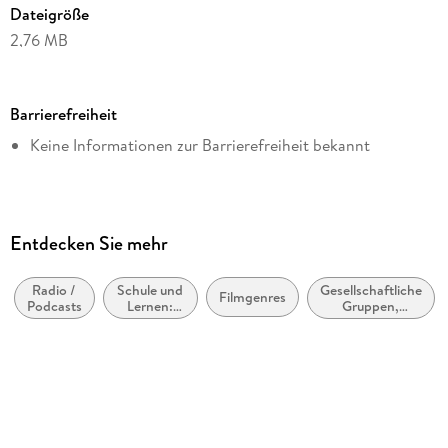
Dateigröße
2,76 MB
Altersempfehlung
ab 6 Jahre
Barrierefreiheit
Reihe
Keine Informationen zur Barrierefreiheit bekannt
tredition GmbH
Autor/Autorin
Lutz Spilker
Verlag/Hersteller
Entdecken Sie mehr
tredition
Radio /
Schule und
Gesellschaftliche
Kopierschutz
Filmgenres
Podcasts
Lernen:
Gruppen,
mit Wasserzeichen versehen
Lehrbücher
Gemeinschaften
und Identitäten
Produktart
EBOOK
Dateiformat
EPUB