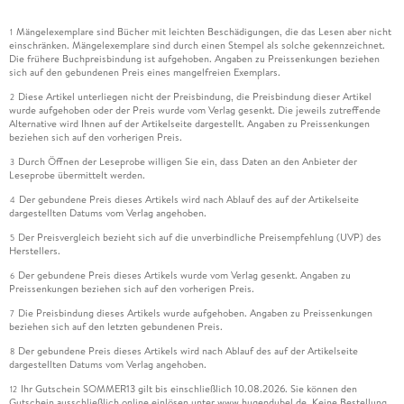
Mängelexemplare sind Bücher mit leichten Beschädigungen, die das Lesen aber nicht
1
einschränken. Mängelexemplare sind durch einen Stempel als solche gekennzeichnet.
Die frühere Buchpreisbindung ist aufgehoben. Angaben zu Preissenkungen beziehen
sich auf den gebundenen Preis eines mangelfreien Exemplars.
Diese Artikel unterliegen nicht der Preisbindung, die Preisbindung dieser Artikel
2
wurde aufgehoben oder der Preis wurde vom Verlag gesenkt. Die jeweils zutreffende
Alternative wird Ihnen auf der Artikelseite dargestellt. Angaben zu Preissenkungen
beziehen sich auf den vorherigen Preis.
Durch Öffnen der Leseprobe willigen Sie ein, dass Daten an den Anbieter der
3
Leseprobe übermittelt werden.
Der gebundene Preis dieses Artikels wird nach Ablauf des auf der Artikelseite
4
dargestellten Datums vom Verlag angehoben.
Der Preisvergleich bezieht sich auf die unverbindliche Preisempfehlung (UVP) des
5
Herstellers.
Der gebundene Preis dieses Artikels wurde vom Verlag gesenkt. Angaben zu
6
Preissenkungen beziehen sich auf den vorherigen Preis.
Die Preisbindung dieses Artikels wurde aufgehoben. Angaben zu Preissenkungen
7
beziehen sich auf den letzten gebundenen Preis.
Der gebundene Preis dieses Artikels wird nach Ablauf des auf der Artikelseite
8
dargestellten Datums vom Verlag angehoben.
Ihr Gutschein SOMMER13 gilt bis einschließlich 10.08.2026. Sie können den
12
Gutschein ausschließlich online einlösen unter www.hugendubel.de. Keine Bestellung