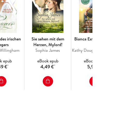
des irischen
Sie sehen mit dem
Bianca Extra Band 163
egers
Herzen, Mylord!
 Willingham
Sophia James
Kathy Douglass, Gina Wilkins, Stella Bagwell, Jules Bennett
k epub
eBook epub
eBook epub
49 €
4,49 €
5,99 €
*
*
*