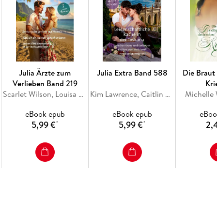
Julia Ärzte zum
Julia Extra Band 588
Die Braut 
Verlieben Band 219
Kri
Scarlet Wilson, Louisa Heaton, Jc Harroway
Kim Lawrence, Caitlin Crews, Mariah Ankenman, Jenni Fletcher
Michelle
eBook epub
eBook epub
eBoo
5,99 €
5,99 €
2,
*
*