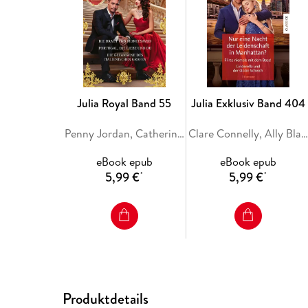
Julia Royal Band 55
Julia Exklusiv Band 404
Penny Jordan, Catherine George, Sara Craven
Clare Connelly, Ally Blake, Maya Blake
eBook epub
eBook epub
5,99 €
5,99 €
*
*
Produktdetails