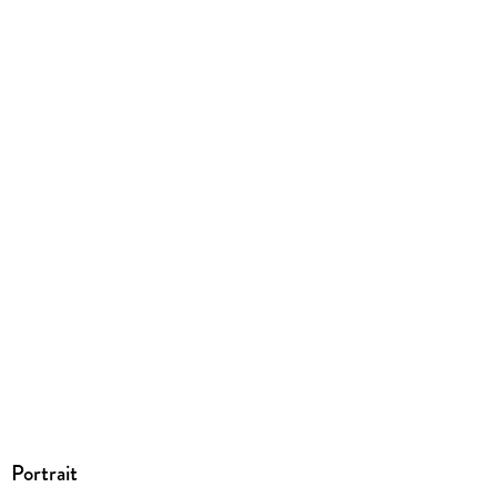
EPUB
ISBN
9783462319965
Portrait