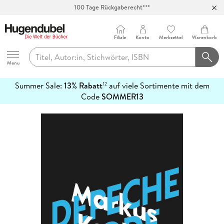
100 Tage Rückgaberecht***
Abholung in über 100 Filialen
Filiale
Konto
Merkzettel
Warenkorb
Hugendubel
Menu
Summer Sale:
13% Rabatt
auf viele Sortimente mit dem
12
mehr
Code
SOMMER13
erfahren