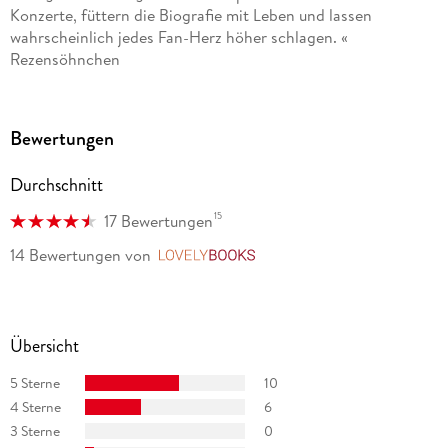
Konzerte, füttern die Biografie mit Leben und lassen
wahrscheinlich jedes Fan-Herz höher schlagen. «
Rezensöhnchen
»Kavka ist ein wirklich unterhaltsames, interessantes und
sehr kenntnisreiches Buch gelungen, das nerdgerecht mit
Bewertungen
Setlists von legendären Konzerten und vor allem Listen von
persönlichen Lieblingssongs und alben garniert wird. «
Durchschnitt
Sascha Seiler, literaturkritik. de
15
17 Bewertungen
14 Bewertungen
von
LovelyBooks
Übersicht
5 Sterne
10
4 Sterne
6
3 Sterne
0