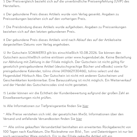
Der Preisvergleich bezieht sich auf die unverbindliche Preisempfehlung (UVP) des
5
Herstellers.
Der gebundene Preis dieses Artikels wurde vom Verlag gesenkt. Angaben zu
6
Preissenkungen beziehen sich auf den vorherigen Preis.
Die Preisbindung dieses Artikels wurde aufgehoben. Angaben zu Preissenkungen
7
beziehen sich auf den letzten gebundenen Preis.
Der gebundene Preis dieses Artikels wird nach Ablauf des auf der Artikelseite
8
dargestellten Datums vom Verlag angehoben.
Ihr Gutschein SOMMER13 gilt bis einschließlich 10.08.2026. Sie können den
12
Gutschein ausschließlich online einlösen unter www.hugendubel.de. Keine Bestellung
zur Abholung mit Zahlung in der Filiale möglich. Der Gutschein ist nicht gültig für
gesetzlich preisgebundene Artikel (deutschsprachige Bücher und eBooks) sowie für
preisgebundene Kalender, tolino shine (4016621130466), tolino select und das
Hugendubel Hörbuch Abo. Der Gutschein ist nicht mit anderen Gutscheinen und
Geschenkkarten kombinierbar. Eine Barauszahlung ist nicht möglich. Ein Weiterverkauf
und der Handel des Gutscheincodes sind nicht gestattet.
Leider können wir die Echtheit der Kundenbewertung aufgrund der großen Zahl an
15
Einzelbewertungen nicht prüfen.
Alle Informationen zur Tiefpreisgarantie finden Sie
hier
16
Alle Preise verstehen sich inkl. der gesetzlichen MwSt. Informationen über den
*
Versand und anfallende Versandkosten finden Sie
hier
Alle online gekauften Versandartikel beinhalten ein erweitertes Rückgaberecht von
***
100 Tagen nach Kaufdatum. Die Rücknahme von Bild-, Ton- und Datenträgern ist nur bei
noch versiegelter Ware möglich. Für in der Filiale gekaufte Artikel gilt ein