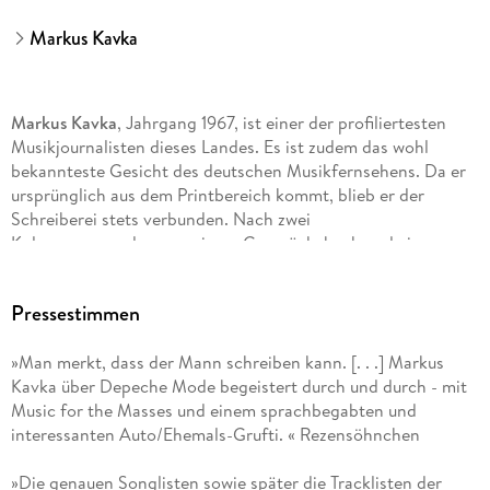
Markus Kavka
Markus Kavka
, Jahrgang 1967, ist einer der profiliertesten
Musikjournalisten dieses Landes. Es ist zudem das wohl
bekannteste Gesicht des deutschen Musikfernsehens. Da er
ursprünglich aus dem Printbereich kommt, blieb er der
Schreiberei stets verbunden. Nach zwei
Kolumnensammlungen, einem Gesprächsbuch und einem
Roman ist dies nun seine fünfte Buchveröffentlichung - und
die ist für ihn als großen Depeche Mode Fan eine echte
Pressestimmen
Herzensangelegenheit.
»Man merkt, dass der Mann schreiben kann. [. . .] Markus
Kavka über Depeche Mode begeistert durch und durch - mit
Music for the Masses und einem sprachbegabten und
interessanten Auto/Ehemals-Grufti. « Rezensöhnchen
»Die genauen Songlisten sowie später die Tracklisten der