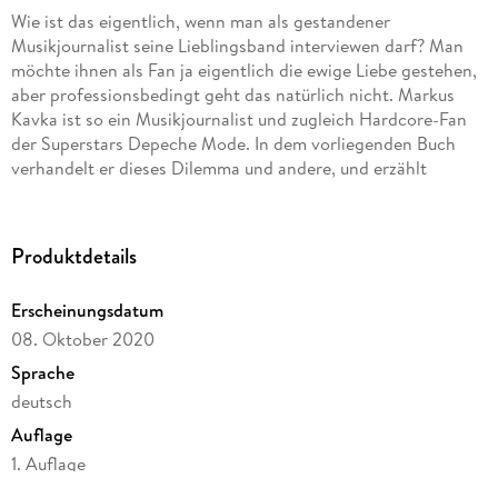
Wie ist das eigentlich, wenn man als gestandener
Musikjournalist seine Lieblingsband interviewen darf? Man
möchte ihnen als Fan ja eigentlich die ewige Liebe gestehen,
aber professionsbedingt geht das natürlich nicht. Markus
Kavka ist so ein Musikjournalist und zugleich Hardcore-Fan
der Superstars Depeche Mode. In dem vorliegenden Buch
verhandelt er dieses Dilemma und andere, und erzählt
nebenbei hinreißend komisch von einer 80er-Jugend in der
bayerischen Provinz, von der Poesie des Mixtapes, von Dave-
Gahan-Gedächtnisfrisuren, Gruftis in der Bravo und von
Produktdetails
Kickerduellen mit Martin L. Gore. He just can't get enough!
Erscheinungsdatum
08. Oktober 2020
Sprache
deutsch
Auflage
1. Auflage
Seitenanzahl