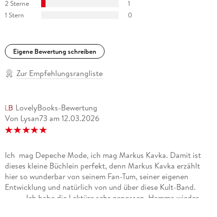
2 Sterne
1
1 Stern
0
Eigene Bewertung schreiben
Zur Empfehlungsrangliste
LovelyBooks-Bewertung
Von Lysan73
am
12.03.2026
Ich mag Depeche Mode, ich mag Markus Kavka. Damit ist
dieses kleine Büchlein perfekt, denn Markus Kavka erzählt
hier so wunderbar von seinem Fan-Tum, seiner eigenen
Entwicklung und natürlich von und über diese Kult-Band.
Ich habe die Lektüre sehr genossen. Hamma wieder
was gelernt!