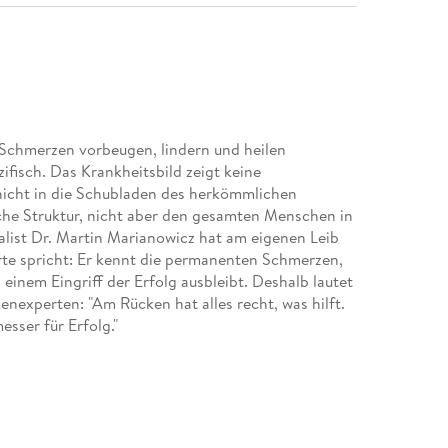
Schmerzen vorbeugen, lindern und heilen
fisch. Das Krankheitsbild zeigt keine
nicht in die Schubladen des herkömmlichen
iche Struktur, nicht aber den gesamten Menschen in
alist Dr. Martin Marianowicz hat am eigenen Leib
erte spricht: Er kennt die permanenten Schmerzen,
inem Eingriff der Erfolg ausbleibt. Deshalb lautet
nexperten: "Am Rücken hat alles recht, was hilft.
sser für Erfolg."
lle Einflussfaktoren, die Schmerzen verursachen
lärt anhand der neuesten wissenschaftlichen
pie oder der Schmerzforschung die psychischen