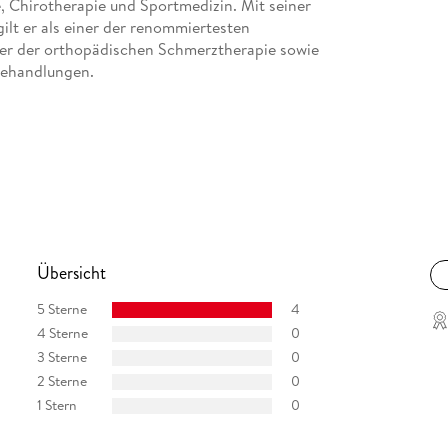
, Chirotherapie und Sportmedizin. Mit seiner
ilt er als einer der renommiertesten
ter der orthopädischen Schmerztherapie sowie
behandlungen.
Übersicht
5 Sterne
4
4 Sterne
0
3 Sterne
0
2 Sterne
0
1 Stern
0