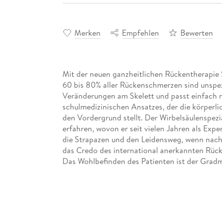
Merken
Empfehlen
Bewerten
Mit der neuen ganzheitlichen Rückentherapie 
60 bis 80% aller Rückenschmerzen sind unspezi
Veränderungen am Skelett und passt einfach 
schulmedizinischen Ansatzes, der die körperl
den Vordergrund stellt. Der Wirbelsäulenspezi
erfahren, wovon er seit vielen Jahren als Exp
die Strapazen und den Leidensweg, wenn nach e
das Credo des international anerkannten Rücke
Das Wohlbefinden des Patienten ist der Gradme
Eine erfolgreiche Rückentherapie betrachtet a
können. Das fundierte 3-Stufen-Programm erk
Erkenntnisse aus der Neurologie, Physiothera