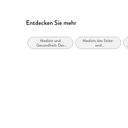
Entdecken Sie mehr
Medizin und
Medizin des Stütz-
Gesundheit: Der
und
menschliche Körper
Bewegungsapparates,
Muskuloskelettalmedizin