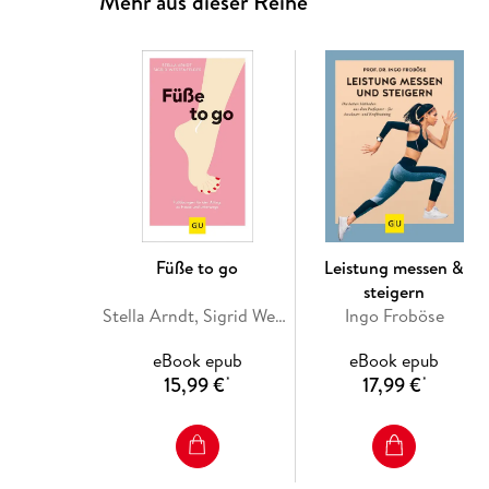
Mehr aus dieser Reihe
Füße to go
Leistung messen &
steigern
Stella Arndt, Sigrid Westenfelder
Ingo Froböse
eBook epub
eBook epub
15,99 €
17,99 €
*
*