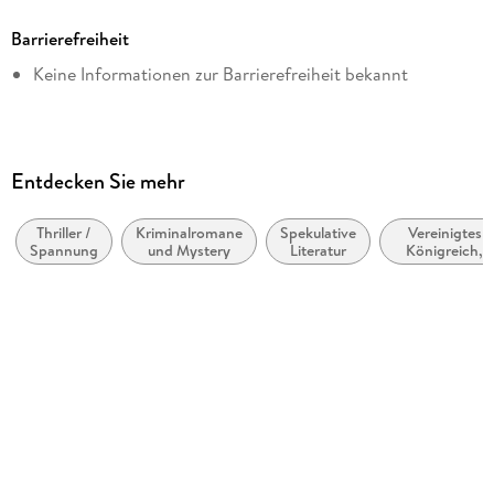
Neuauflage
Barrierefreiheit
Seitenanzahl
Keine Informationen zur Barrierefreiheit bekannt
352
Dateigröße
1,51 MB
Reihe
Entdecken Sie mehr
Bruno, Chef de Police, 3
Thriller /
Kriminalromane
Spekulative
Vereinigtes
Autor/Autorin
Spannung
und Mystery
Literatur
Königreich,
Martin Walker
Großbritannie
Übersetzung
Michael Windgassen
Verlag/Hersteller
Diogenes
Originaltitel
Black Diamond
Originalsprache