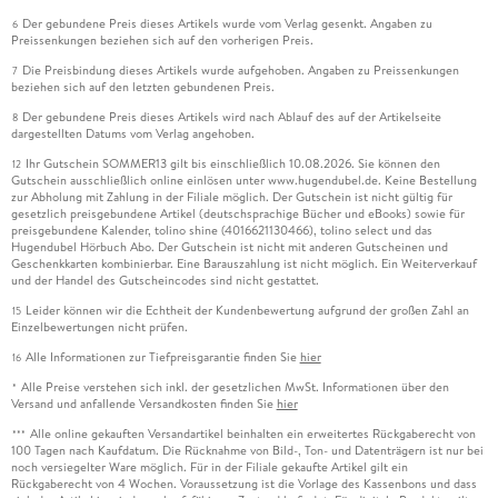
Der gebundene Preis dieses Artikels wurde vom Verlag gesenkt. Angaben zu
6
Preissenkungen beziehen sich auf den vorherigen Preis.
Die Preisbindung dieses Artikels wurde aufgehoben. Angaben zu Preissenkungen
7
beziehen sich auf den letzten gebundenen Preis.
Der gebundene Preis dieses Artikels wird nach Ablauf des auf der Artikelseite
8
dargestellten Datums vom Verlag angehoben.
Ihr Gutschein SOMMER13 gilt bis einschließlich 10.08.2026. Sie können den
12
Gutschein ausschließlich online einlösen unter www.hugendubel.de. Keine Bestellung
zur Abholung mit Zahlung in der Filiale möglich. Der Gutschein ist nicht gültig für
gesetzlich preisgebundene Artikel (deutschsprachige Bücher und eBooks) sowie für
preisgebundene Kalender, tolino shine (4016621130466), tolino select und das
Hugendubel Hörbuch Abo. Der Gutschein ist nicht mit anderen Gutscheinen und
Geschenkkarten kombinierbar. Eine Barauszahlung ist nicht möglich. Ein Weiterverkauf
und der Handel des Gutscheincodes sind nicht gestattet.
Leider können wir die Echtheit der Kundenbewertung aufgrund der großen Zahl an
15
Einzelbewertungen nicht prüfen.
Alle Informationen zur Tiefpreisgarantie finden Sie
hier
16
Alle Preise verstehen sich inkl. der gesetzlichen MwSt. Informationen über den
*
Versand und anfallende Versandkosten finden Sie
hier
Alle online gekauften Versandartikel beinhalten ein erweitertes Rückgaberecht von
***
100 Tagen nach Kaufdatum. Die Rücknahme von Bild-, Ton- und Datenträgern ist nur bei
noch versiegelter Ware möglich. Für in der Filiale gekaufte Artikel gilt ein
Rückgaberecht von 4 Wochen. Voraussetzung ist die Vorlage des Kassenbons und dass