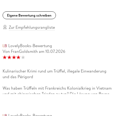
Eigene Bewertung schreiben
Zur Empfehlungsrangliste
LovelyBooks-Bewertung
Von FranGoldsmith
am
10.07.2026
Kulinarischer Krimi rund um Trüffel, illegale Einwanderung
und das Périgord
Was haben Trüffeln mit Frankreichs Kolonialkrieg in Vietnam
und mit chinesischen Triaden zu tun? Die Lösung von Bruno
Courrèges' drittem Fall ist so tief vergraben wie die
legendären schwarzen Diamanten unter den alten Eichen im
Périgord - und genauso schwer zu finden. Der dritte Fall für
LovelyBooks-Bewertung