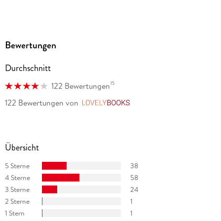
»Martin Walker versteht es blendend, Geschichte, Aktuelles,
die politische Kultur Frankreichs und die ganz spezifische
Denke der französischen Provinz immer wieder zu neuen
Bewertungen
spannenden Geschichten zu vermengen. « Helmut Pusch /
Südwest Presse, Südwest Presse
Durchschnitt
15
122 Bewertungen
122 Bewertungen
von
LovelyBooks
Übersicht
5 Sterne
38
4 Sterne
58
3 Sterne
24
2 Sterne
1
1 Stern
1