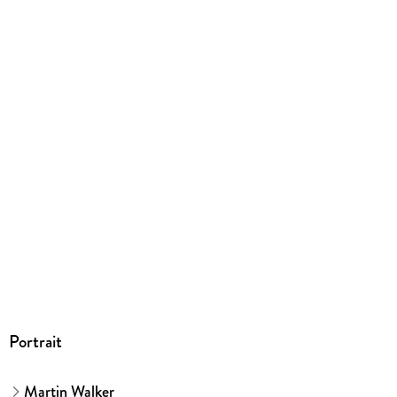
englisch
Kopierschutz
mit Wasserzeichen versehen
Family Sharing
Ja
Produktart
EBOOK
Dateiformat
EPUB
ISBN
9783257601664
Portrait
Martin Walker