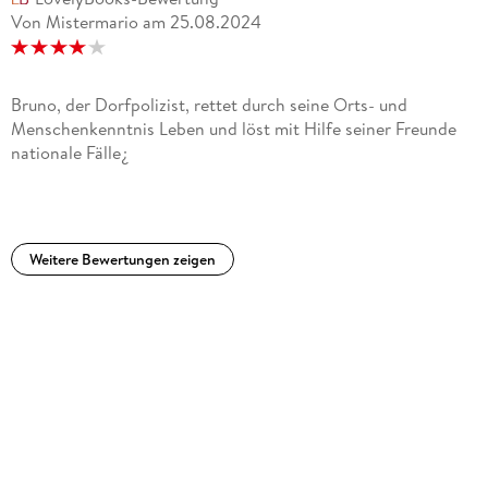
Bruno - chef de police führt ihn über Trüffel direkt zur
Von Mistermario
am
25.08.2024
Chinesischen bzw. vietnamesischen Mafia. Auch privat wird
es turbulent mit einem Beziehungswirrwarr. Es ist einiges los
und trotzdem ist der Krimi eher gemächlich, nicht zuletzt
durch die kulinarischen Zwischenspiele. Sehr unterhaltsam,
Bruno, der Dorfpolizist, rettet durch seine Orts- und
auch wenn mein Magen immer wieder angefangen hat zu
Menschenkenntnis Leben und löst mit Hilfe seiner Freunde
knurren. :) 4/5 Sterne.
nationale Fälle¿
Weitere Bewertungen zeigen