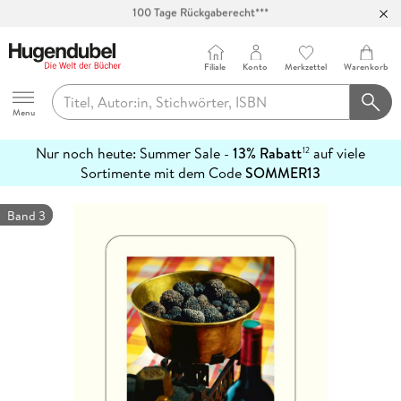
Abholung in über 100 Filialen
Filiale
Konto
Merkzettel
Warenkorb
Hugendubel
Menu
Nur noch heute: Summer Sale -
13% Rabatt
auf viele
12
mehr
Sortimente mit dem Code
SOMMER13
erfahren
Band 3