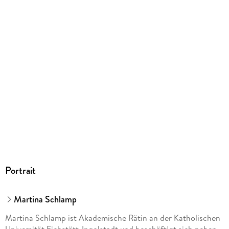
EPUB
ISBN
9783800592647
Portrait
Martina Schlamp
Martina Schlamp ist Akademische Rätin an der Katholischen
Universität Eichstätt-Ingolstadt und beschäftigt sich neben