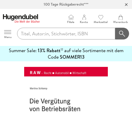
100 Tage Rückgaberecht***
Abholung in über 100 Filialen
Filiale
Konto
Merkzettel
Warenkorb
Hugendubel
Menu
Summer Sale:
13% Rabatt
auf viele Sortimente mit dem
12
mehr
Code
SOMMER13
erfahren