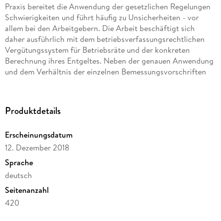
Praxis bereitet die Anwendung der gesetzlichen Regelungen
Schwierigkeiten und führt häufig zu Unsicherheiten - vor
allem bei den Arbeitgebern. Die Arbeit beschäftigt sich
daher ausführlich mit dem betriebsverfassungsrechtlichen
Vergütungssystem für Betriebsräte und der konkreten
Berechnung ihres Entgeltes. Neben der genauen Anwendung
und dem Verhältnis der einzelnen Bemessungsvorschriften
werden zahlreiche Sachverhalte untersucht, die bei der
Betriebsratsvergütung relevant werden können sowie nicht
zuletzt die Risiken beleuchtet, die bei Zahlung überhöhter
Produktdetails
Betriebsratsentgelte bestehen. Berücksichtigt wird bei der
gesamten Betrachtung der gesetzlichen Vorschriften
Erscheinungsdatum
insbesondere die Entwicklung der Stellung und Aufgaben der
12. Dezember 2018
Betriebsräte in den letzten Jahr(zehnt)en. Vor diesem
Hintergrund wird untersucht, inwieweit die Regelungen noch
Sprache
mit der betrieblichen Realität in Einklang stehen. Dabei
deutsch
werden bestehende gesetzliche Schwächen aufgezeigt und
Seitenanzahl
entsprechende Reformvorschläge unterbreitet.
420
Dateigröße