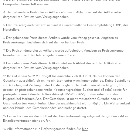
Leseprobe übermittelt werden.
Der gebundene Preis dieses Artikels wird nach Ablauf des auf der Artikelseite
4
dargestellten Datums vom Verlag angehoben.
Der Preisvergleich bezieht sich auf die unverbindliche Preisempfehlung (UVP) des
5
Herstellers.
Der gebundene Preis dieses Artikels wurde vom Verlag gesenkt. Angaben zu
6
Preissenkungen beziehen sich auf den vorherigen Preis.
Die Preisbindung dieses Artikels wurde aufgehoben. Angaben zu Preissenkungen
7
beziehen sich auf den letzten gebundenen Preis.
Der gebundene Preis dieses Artikels wird nach Ablauf des auf der Artikelseite
8
dargestellten Datums vom Verlag angehoben.
Ihr Gutschein SOMMER13 gilt bis einschließlich 10.08.2026. Sie können den
12
Gutschein ausschließlich online einlösen unter www.hugendubel.de. Keine Bestellung
zur Abholung mit Zahlung in der Filiale möglich. Der Gutschein ist nicht gültig für
gesetzlich preisgebundene Artikel (deutschsprachige Bücher und eBooks) sowie für
preisgebundene Kalender, tolino shine (4016621130466), tolino select und das
Hugendubel Hörbuch Abo. Der Gutschein ist nicht mit anderen Gutscheinen und
Geschenkkarten kombinierbar. Eine Barauszahlung ist nicht möglich. Ein Weiterverkauf
und der Handel des Gutscheincodes sind nicht gestattet.
Leider können wir die Echtheit der Kundenbewertung aufgrund der großen Zahl an
15
Einzelbewertungen nicht prüfen.
Alle Informationen zur Tiefpreisgarantie finden Sie
hier
16