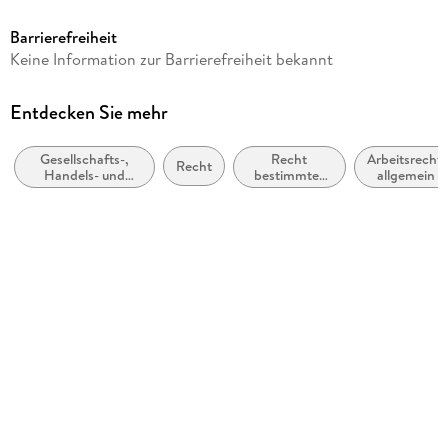
6,64 MB
Barrierefreiheit
Reihe
Keine Information zur Barrierefreiheit bekannt
RAW Schriftenreihe
Autor/Autorin
Entdecken Sie mehr
Martina Schlamp
Gesellschafts-,
Recht
Arbeitsrecht,
Verlag/Hersteller
Recht
Handels- und
bestimmter
allgemein
Fachmedien Recht und Wirtschaft
Wettbewerbsrecht,
Jurisdiktionen
allgemein
und
Originalsprache
bestimmter
Rechtsgebiete
deutsch
Kopierschutz
mit Wasserzeichen versehen
Family Sharing
Ja
Produktart
EBOOK
Dateiformat