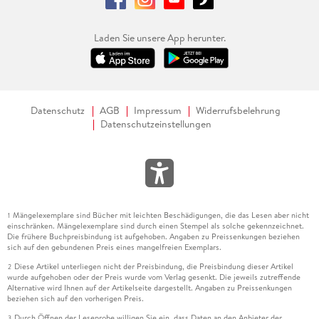
Laden Sie unsere App herunter.
Datenschutz
AGB
Impressum
Widerrufsbelehrung
Datenschutzeinstellungen
Mängelexemplare sind Bücher mit leichten Beschädigungen, die das Lesen aber nicht
1
einschränken. Mängelexemplare sind durch einen Stempel als solche gekennzeichnet.
Die frühere Buchpreisbindung ist aufgehoben. Angaben zu Preissenkungen beziehen
sich auf den gebundenen Preis eines mangelfreien Exemplars.
Diese Artikel unterliegen nicht der Preisbindung, die Preisbindung dieser Artikel
2
wurde aufgehoben oder der Preis wurde vom Verlag gesenkt. Die jeweils zutreffende
Alternative wird Ihnen auf der Artikelseite dargestellt. Angaben zu Preissenkungen
beziehen sich auf den vorherigen Preis.
Durch Öffnen der Leseprobe willigen Sie ein, dass Daten an den Anbieter der
3