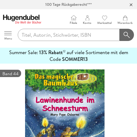
100 Tage Rückgaberecht***
Abholung in über 100 Filialen
Filiale
Konto
Merkzettel
Warenkorb
Hugendubel
Menu
Summer Sale:
13% Rabatt
auf viele Sortimente mit dem
12
mehr
Code
SOMMER13
erfahren
Band 44