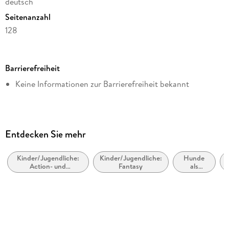
deutsch
Seitenanzahl
128
Dateigröße
15,65 MB
Barrierefreiheit
Altersempfehlung
Keine Informationen zur Barrierefreiheit bekannt
ab 8 Jahre
Reihe
Das magische Baumhaus / The Magic Tree House, 44
Autor/Autorin
Entdecken Sie mehr
Mary Pope Osborne
Kinder/Jugendliche:
Kinder/Jugendliche:
Hunde
Übersetzung
Action- und
Fantasy
als
Sandra Margineanu
Abenteuergeschichten
Haustiere
Illustrationen
Jutta Knipping
Verlag/Hersteller