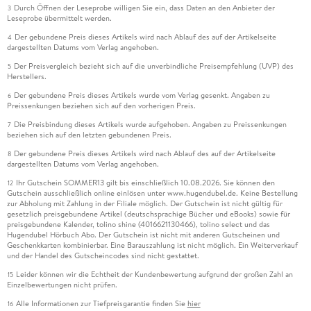
Durch Öffnen der Leseprobe willigen Sie ein, dass Daten an den Anbieter der
3
Leseprobe übermittelt werden.
Der gebundene Preis dieses Artikels wird nach Ablauf des auf der Artikelseite
4
dargestellten Datums vom Verlag angehoben.
Der Preisvergleich bezieht sich auf die unverbindliche Preisempfehlung (UVP) des
5
Herstellers.
Der gebundene Preis dieses Artikels wurde vom Verlag gesenkt. Angaben zu
6
Preissenkungen beziehen sich auf den vorherigen Preis.
Die Preisbindung dieses Artikels wurde aufgehoben. Angaben zu Preissenkungen
7
beziehen sich auf den letzten gebundenen Preis.
Der gebundene Preis dieses Artikels wird nach Ablauf des auf der Artikelseite
8
dargestellten Datums vom Verlag angehoben.
Ihr Gutschein SOMMER13 gilt bis einschließlich 10.08.2026. Sie können den
12
Gutschein ausschließlich online einlösen unter www.hugendubel.de. Keine Bestellung
zur Abholung mit Zahlung in der Filiale möglich. Der Gutschein ist nicht gültig für
gesetzlich preisgebundene Artikel (deutschsprachige Bücher und eBooks) sowie für
preisgebundene Kalender, tolino shine (4016621130466), tolino select und das
Hugendubel Hörbuch Abo. Der Gutschein ist nicht mit anderen Gutscheinen und
Geschenkkarten kombinierbar. Eine Barauszahlung ist nicht möglich. Ein Weiterverkauf
und der Handel des Gutscheincodes sind nicht gestattet.
Leider können wir die Echtheit der Kundenbewertung aufgrund der großen Zahl an
15
Einzelbewertungen nicht prüfen.
Alle Informationen zur Tiefpreisgarantie finden Sie
hier
16