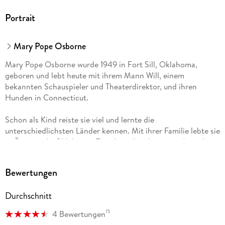
Portrait
Mary Pope Osborne
Mary Pope Osborne wurde 1949 in Fort Sill, Oklahoma,
geboren und lebt heute mit ihrem Mann Will, einem
bekannten Schauspieler und Theaterdirektor, und ihren
Hunden in Connecticut.
Schon als Kind reiste sie viel und lernte die
unterschiedlichsten Länder kennen. Mit ihrer Familie lebte sie
in Österreich, Oklahoma, Florida und anderswo in Amerika.
Nach ihrem Studium zog es sie wieder in die Ferne, und sie
reiste viele Monate durch Asien. Schließlich begann sie zu
Bewertungen
schreiben und wurde damit außerordentlich erfolgreich. Im
Februar 1993 wurde Mary Pope Osborne zur 27. Präsidentin
Durchschnitt
der Authors Guild, der ältesten und etabliertesten
Organisation für Schriftsteller in Amerika, gewählt. Nach vier
15
4 Bewertungen
Jahren als Präsidentin wechselte sie in den Vorstand, in dem