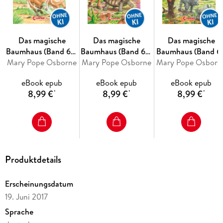
MagischesBaumhaus. de
Das magische
Das magische
Das magische
Baumhaus (Band 63)
Baumhaus (Band 62)
Baumhaus (Band 61
Mary Pope Osborne
- Die letzten
Mary Pope Osborne
- Notfall auf der
- Das Geheimnis de
Mary Pope Osborn
Wildpferde
Schildkröteninsel
Nashörner
eBook epub
eBook epub
eBook epub
8,99 €
8,99 €
8,99 €
*
*
*
Produktdetails
Erscheinungsdatum
19. Juni 2017
Sprache