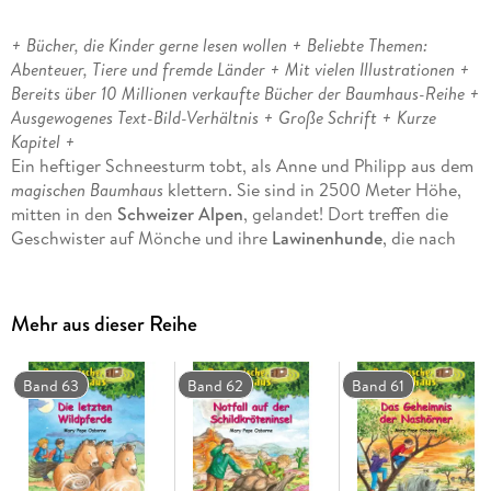
+ Bücher, die Kinder gerne lesen wollen + Beliebte Themen:
Abenteuer, Tiere und fremde Länder + Mit vielen Illustrationen +
Bereits über 10 Millionen verkaufte Bücher der Baumhaus-Reihe +
Ausgewogenes Text-Bild-Verhältnis + Große Schrift + Kurze
Kapitel +
Ein heftiger Schneesturm tobt, als Anne und Philipp aus dem
magischen Baumhaus
klettern. Sie sind in 2500 Meter Höhe,
mitten in den
Schweizer Alpen
, gelandet! Dort treffen die
Geschwister auf Mönche und ihre
Lawinenhunde
, die nach
einem vermissten Soldaten suchen.
Plötzlich verschwindet der junge Bernhardiner Barry im
Schnee. Können Anne und Philipp ihn retten, ohne selbst von
Mehr aus dieser Reihe
einer Lawine überrollt zu werden?
Die beliebte
Kinderbuch-Reihe
von Bestsellerautorin
Mary
Pope Osborne
! Die Geschwister Anne und Philipp reisen mit
Band 63
Band 62
Band 61
dem magischen Baumhaus durch die Zeit. Sie erleben
spannende Abenteuer
, entdecken
ferne Länder
und lernen
viele berühmte Persönlichkeiten kennen.
Mehr Infos zur Reihe und tolle Extras unter: