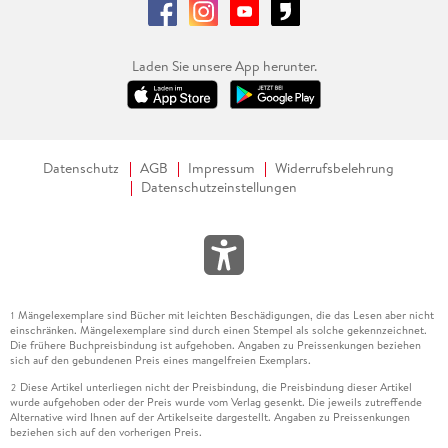
Laden Sie unsere App herunter.
Datenschutz
AGB
Impressum
Widerrufsbelehrung
Datenschutzeinstellungen
Mängelexemplare sind Bücher mit leichten Beschädigungen, die das Lesen aber nicht
1
einschränken. Mängelexemplare sind durch einen Stempel als solche gekennzeichnet.
Die frühere Buchpreisbindung ist aufgehoben. Angaben zu Preissenkungen beziehen
sich auf den gebundenen Preis eines mangelfreien Exemplars.
Diese Artikel unterliegen nicht der Preisbindung, die Preisbindung dieser Artikel
2
wurde aufgehoben oder der Preis wurde vom Verlag gesenkt. Die jeweils zutreffende
Alternative wird Ihnen auf der Artikelseite dargestellt. Angaben zu Preissenkungen
beziehen sich auf den vorherigen Preis.