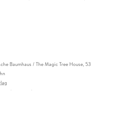
che Baumhaus / The Magic Tree House, 53
ahn
lag
rzeichen versehen
010592