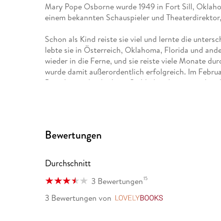
Mary Pope Osborne wurde 1949 in Fort Sill, Oklaho
einem bekannten Schauspieler und Theaterdirektor
Schon als Kind reiste sie viel und lernte die unters
lebte sie in Österreich, Oklahoma, Florida und and
wieder in die Ferne, und sie reiste viele Monate du
wurde damit außerordentlich erfolgreich. Im Febru
Präsidentin der Authors Guild, der ältesten und etab
Amerika, gewählt. Nach vier Jahren als Präsidentin 
heute Mitglied ist.
Inzwischen sind schon über hundert Bücher von M
Bewertungen
"Das magische Baumhaus" ist sowohl in den USA als
beliebtesten Kinderbuchreihen. Die Idee dazu beka
Durchschnitt
ihrem Ehemann Will durch den Wald spazieren ging 
Daraufhin versuchte sie über dieses Baumhaus zu s
15
3 Bewertungen
Geschwister Anne und Philipp ein Baumhaus das volle
3 Bewertungen
von
LovelyBooks
zu all den Orten reisen können, die sie in den Büch
und längst vergangenen Zeiten.