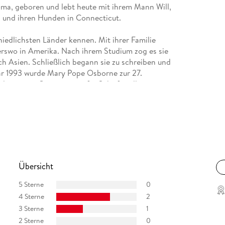
ma, geboren und lebt heute mit ihrem Mann Will,
, und ihren Hunden in Connecticut.
chiedlichsten Länder kennen. Mit ihrer Familie
erswo in Amerika. Nach ihrem Studium zog es sie
rch Asien. Schließlich begann sie zu schreiben und
ar 1993 wurde Mary Pope Osborne zur 27.
liertesten Organisation für Schriftsteller in
wechselte sie in den Vorstand, in dem sie bis
ary Pope Osborne erschienen.
 inzwischen auch in Deutschland eine der
m Mary Pope Osborne als sie eines Tages mit
Übersicht
und ein altes, verfallenes Baumhaus entdeckte.
chreiben. Im ersten Band entdecken die beiden
5 Sterne
0
r Bücher ist. Sie finden schnell heraus, dass sie
4 Sterne
2
ern sehen. So beginnt die Reise in fremde Welten
3 Sterne
1
2 Sterne
0