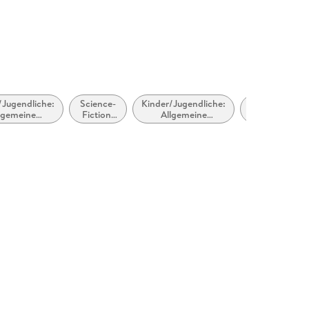
/Jugendliche:
Science-
Kinder/Jugendliche:
empfohlenes
lgemeine
Fiction:
Allgemeine
Alter: ab ca.
ssen: Hexen,
Zeitreisen
Interessen:
8 Jahre
berer und
Zeitreisen
Magier