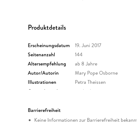
Produktdetails
Erscheinungsdatum
19. Juni 2017
Seitenanzahl
144
Altersempfehlung
ab 8 Jahre
Autor/Autorin
Mary Pope Osborne
Illustrationen
Petra Theissen
Originalsprache
englisch
Family Sharing
Ja
Dateiformat
EPUB
Barrierefreiheit
Keine Informationen zur Barrierefreiheit bekann