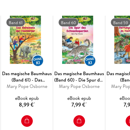
Band 61
Band 60
Band 59
Das magische Baumhaus
Das magische Baumhaus
Das magis
(Band 61) - Das
(Band 60) - Die Spur des
(Ban
Mary Pope Osborne
Geheimnis der
Mary Pope Osborne
Schneeleoparden
Mary Po
Rettungs
Nashörner
Nat
eBook epub
eBook epub
eBoo
8,99 €
7,99 €
7,
*
*