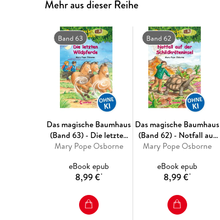
Mehr aus dieser Reihe
Band 63
Band 62
Das magische Baumhaus
Das magische Baumhaus
(Band 63) - Die letzten
(Band 62) - Notfall auf
Mary Pope Osborne
Wildpferde
der Schildkröteninsel
Mary Pope Osborne
eBook epub
eBook epub
8,99 €
8,99 €
*
*