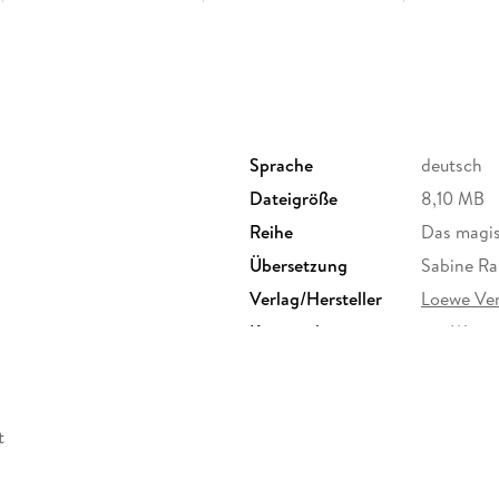
Sprache
deutsch
Dateigröße
8,10 MB
Reihe
Das magis
Übersetzung
Sabine R
Verlag/Hersteller
Loewe Ver
Kopierschutz
mit Wasse
Produktart
EBOOK
ISBN
9783732
t