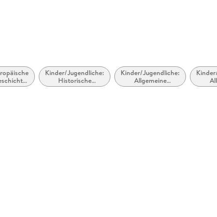
ropäische
Kinder/Jugendliche:
Kinder/Jugendliche:
Kinder
schichte:
Historische
Allgemeine
Al
ittelalter
Romane
Interessen: Burgen
Intere
& Ritter
Zau