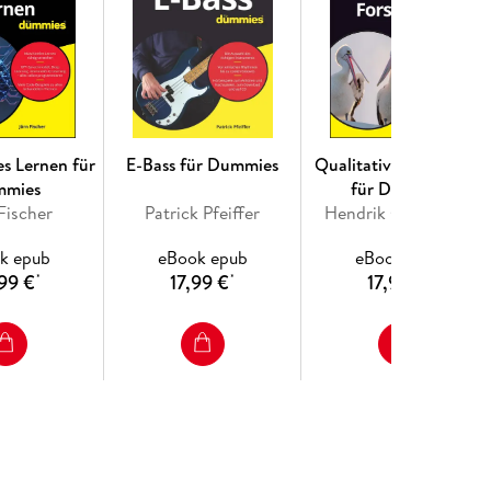
es Lernen für
E-Bass für Dummies
Qualitative Forschung
mmies
für Dummies
Fischer
Patrick Pfeiffer
Hendrik Godbersen
k epub
eBook epub
eBook epub
99 €
17,99 €
17,99 €
*
*
*