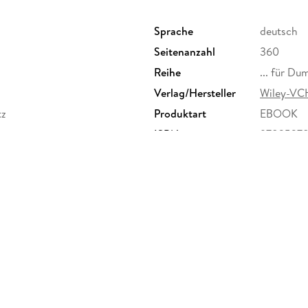
Sprache
deutsch
Seitenanzahl
360
Reihe
... für Du
Verlag/Hersteller
Wiley-VC
tz
Produktart
EBOOK
ISBN
9783527