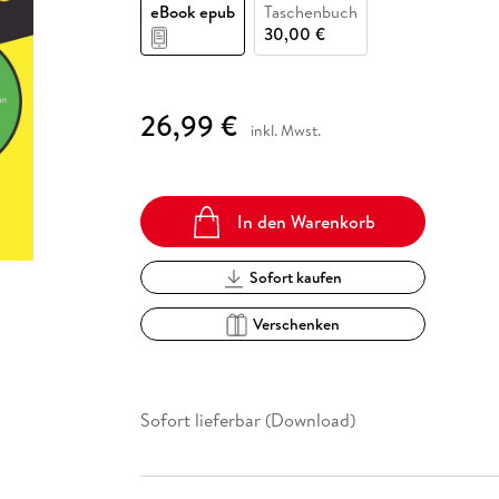
Fremdsprachige Bücher
eBook epub
Taschenbuch
n Lernhilfen
 Jugendbücher
eiber
Hörbuch Downloads im Bundle
cher
 Vergleich
 Puzzlezubehör
Lernen
New Adult
STABILO
30,00 €
Taschenbücher
hilfen
hriller
 Backen
er
lender
Ratgeber
op
hriller
Romance
26,99 €
inkl. Mwst.
Sachbücher
precher:innen
Science Fiction
Fremdsprachige Bücher
In den Warenkorb
Sofort kaufen
Verschenken
Sofort lieferbar (Download)