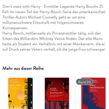
Don't mess with Harry - Ermittler-Legende Harry Boschs 21.
Fall: Im neuen Teil der Harry-Bosch-Serie des amerikanischen
Thriller-Autors Michael Connelly geht es um eine
millionenschwere Erbschaft mit folgenschweren
Konsequenzen.
Harry Bosch, mittlerweile als Privatermittler tätig, soll den
Erben des Milliardärs Whitney Vance finden: Der alte Mann
hatte als Student ein Verhältnis mit einer Mexikanerin, die er
auf Druck seines Vaters verließ, als die junge Frau schwanger
wurde. Ein Leben lang hat Vance sich dafür geschämt, nun
will er Wiedergutmachung leisten. Es versteht sich, dass
kaum einer in seinem Umfeld von dieser Entwicklung
Mehr aus dieser Reihe
begeistert ist. Harry Bosch ist klar, dass er mit äußerster
Vorsicht vorgehen muss. Doch kaum hat er erste Erfolge
erzielt, erfährt er vom plötzlichen Tod seines Auftraggebers.
Band 20
Für den Privatermittler bedeutet das nur eines: Jetzt erst
recht!
»Bosch at his best. « New York Times
Was geschah vor »Die Verlorene«? Entdecken Sie auch diese
Thriller von Michael Connelly rund um den Privatermittler