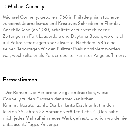
Michael Connelly
Michael Connelly, geboren 1956 in Philadelphia, studierte
zunächst Journalismus und Kreatives Schreiben in Florida.
Anschließend (ab 1980) arbeitete er für verschiedene
Zeitungen in Fort Lauderdale und Daytona Beach, wo er sich
auf Polizeireportagen spezialisierte. Nachdem 1986 eine
seiner Reportagen für den Pulitzer Preis nominiert worden
war, wechselte er als Polizeireporter zur »Los Angeles Times«.
Für sein Thrillerdebüt, »Schwarzes Echo«, den ersten Band
der Harry-Bosch-Serie, erhielt er 1992 auf Anhieb den Edgar
Award, den renommiertesten amerikanischen Krimipreis.
Pressestimmen
Zahlreiche Bestseller folgten, die ihn zum erfolgreichsten
Thrillerautor der USA machten.
"Der Roman 'Die Verlorene' zeigt eindrücklich, wieso
Connelly zu den Grossen der amerikanischen
Kriminalliteratur zählt. Der brillante Erzähler hat in den
letzten 26 Jahren 32 Romane veröffentlicht. (. .) ich habe
mich jedes Mal auf ein neues Werk gefreut. Und ich wurde nie
enttäuscht." Tages-Anzeiger