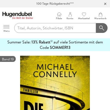
100 Tage Rückgaberecht***
Abholung in über 100 Filialen
Filiale
Konto
Merkzettel
Warenkorb
Hugendubel
Menu
Summer Sale:
13% Rabatt
auf viele Sortimente mit dem
12
mehr
Code
SOMMER13
erfahren
Band 19