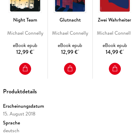
Harry Bosch und seinen Halbbruder, den Anwalt Mickey
Haller:
Neun Drachen
Night Team
Glutnacht
Zwei Wahrheiten
Spur der toten Mädchen
Der fünfte Zeuge
Michael Connelly
Michael Connelly
Michael Connelly
Der Widersacher
Götter der Schuld
eBook epub
eBook epub
eBook epub
Black Box
12,99 €
12,99 €
14,99 €
*
*
*
Scharfschuss
Ehrensache
Produktdetails
Erscheinungsdatum
15. August 2018
Sprache
deutsch