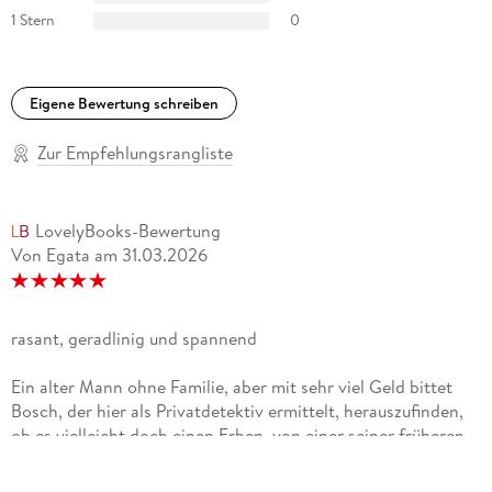
1 Stern
0
Eigene Bewertung schreiben
Zur Empfehlungsrangliste
LovelyBooks-Bewertung
Von Egata
am
31.03.2026
rasant, geradlinig und spannend
Ein alter Mann ohne Familie, aber mit sehr viel Geld bittet
Bosch, der hier als Privatdetektiv ermittelt, herauszufinden,
ob es vielleicht doch einen Erben von einer seiner früheren
Bekanntschaften gibt. Dies ist eine von zwei
Haupthandlungen, denn außerdem sucht er noch einen