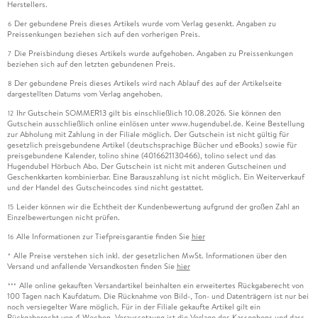
Herstellers.
Der gebundene Preis dieses Artikels wurde vom Verlag gesenkt. Angaben zu
6
Preissenkungen beziehen sich auf den vorherigen Preis.
Die Preisbindung dieses Artikels wurde aufgehoben. Angaben zu Preissenkungen
7
beziehen sich auf den letzten gebundenen Preis.
Der gebundene Preis dieses Artikels wird nach Ablauf des auf der Artikelseite
8
dargestellten Datums vom Verlag angehoben.
Ihr Gutschein SOMMER13 gilt bis einschließlich 10.08.2026. Sie können den
12
Gutschein ausschließlich online einlösen unter www.hugendubel.de. Keine Bestellung
zur Abholung mit Zahlung in der Filiale möglich. Der Gutschein ist nicht gültig für
gesetzlich preisgebundene Artikel (deutschsprachige Bücher und eBooks) sowie für
preisgebundene Kalender, tolino shine (4016621130466), tolino select und das
Hugendubel Hörbuch Abo. Der Gutschein ist nicht mit anderen Gutscheinen und
Geschenkkarten kombinierbar. Eine Barauszahlung ist nicht möglich. Ein Weiterverkauf
und der Handel des Gutscheincodes sind nicht gestattet.
Leider können wir die Echtheit der Kundenbewertung aufgrund der großen Zahl an
15
Einzelbewertungen nicht prüfen.
Alle Informationen zur Tiefpreisgarantie finden Sie
hier
16
Alle Preise verstehen sich inkl. der gesetzlichen MwSt. Informationen über den
*
Versand und anfallende Versandkosten finden Sie
hier
Alle online gekauften Versandartikel beinhalten ein erweitertes Rückgaberecht von
***
100 Tagen nach Kaufdatum. Die Rücknahme von Bild-, Ton- und Datenträgern ist nur bei
noch versiegelter Ware möglich. Für in der Filiale gekaufte Artikel gilt ein
Rückgaberecht von 4 Wochen. Voraussetzung ist die Vorlage des Kassenbons und dass