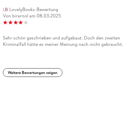
Serienvergewaltiger. Wer Connelly kennt, weiß, wie rasant
LovelyBooks-Bewertung
und immer wieder überraschend die Dinge bei ihm verlaufen.
Von birarnol
am
08.03.2025
Auch dieses Buch ist wieder temporeich, schnörkellos und
brillant geschrieben.
Sehr schön geschrieben und aufgebaut. Doch den zweiten
Kriminalfall hätte es meiner Meinung nach nicht gebraucht.
Weitere Bewertungen zeigen