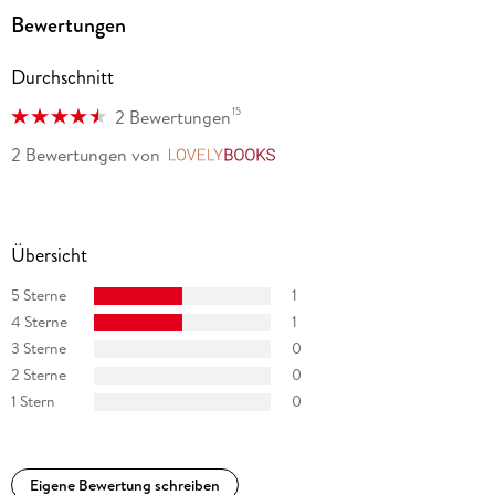
Kalifornien und in Florida.
Bewertungen
Durchschnitt
15
2 Bewertungen
2 Bewertungen
von
LovelyBooks
Übersicht
5 Sterne
1
4 Sterne
1
3 Sterne
0
2 Sterne
0
1 Stern
0
Eigene Bewertung schreiben