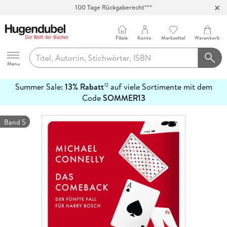
100 Tage Rückgaberecht***
Abholung in über 100 Filialen
Filiale
Konto
Merkzettel
Warenkorb
Hugendubel
Menu
Summer Sale:
13% Rabatt
auf viele Sortimente mit dem
12
mehr
Code
SOMMER13
erfahren
Band 5