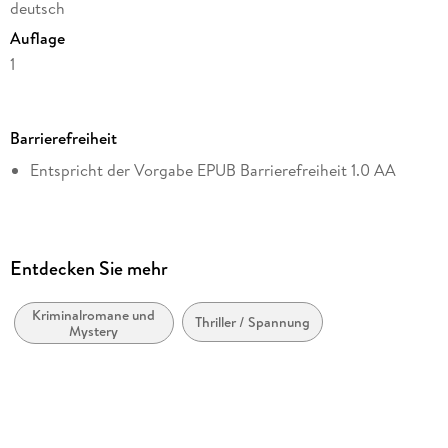
deutsch
Auflage
1
Seitenanzahl
432
Barrierefreiheit
Dateigröße
Entspricht der Vorgabe EPUB Barrierefreiheit 1.0 AA
0,81 MB
Reihe
Harry Bosch, 5
Autor/Autorin
Entdecken Sie mehr
Michael Connelly
Kriminalromane und
Übersetzung
Thriller / Spannung
Mystery
Norbert Puszkar
Verlag/Hersteller
Kampa Verlag
Originaltitel