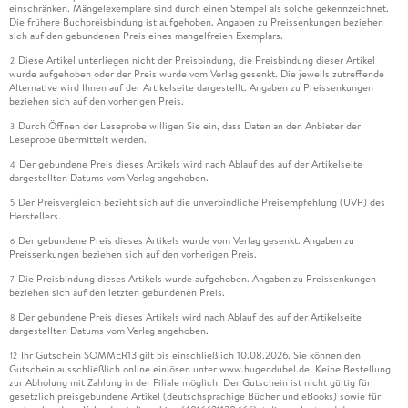
einschränken. Mängelexemplare sind durch einen Stempel als solche gekennzeichnet.
Die frühere Buchpreisbindung ist aufgehoben. Angaben zu Preissenkungen beziehen
sich auf den gebundenen Preis eines mangelfreien Exemplars.
Diese Artikel unterliegen nicht der Preisbindung, die Preisbindung dieser Artikel
2
wurde aufgehoben oder der Preis wurde vom Verlag gesenkt. Die jeweils zutreffende
Alternative wird Ihnen auf der Artikelseite dargestellt. Angaben zu Preissenkungen
beziehen sich auf den vorherigen Preis.
Durch Öffnen der Leseprobe willigen Sie ein, dass Daten an den Anbieter der
3
Leseprobe übermittelt werden.
Der gebundene Preis dieses Artikels wird nach Ablauf des auf der Artikelseite
4
dargestellten Datums vom Verlag angehoben.
Der Preisvergleich bezieht sich auf die unverbindliche Preisempfehlung (UVP) des
5
Herstellers.
Der gebundene Preis dieses Artikels wurde vom Verlag gesenkt. Angaben zu
6
Preissenkungen beziehen sich auf den vorherigen Preis.
Die Preisbindung dieses Artikels wurde aufgehoben. Angaben zu Preissenkungen
7
beziehen sich auf den letzten gebundenen Preis.
Der gebundene Preis dieses Artikels wird nach Ablauf des auf der Artikelseite
8
dargestellten Datums vom Verlag angehoben.
Ihr Gutschein SOMMER13 gilt bis einschließlich 10.08.2026. Sie können den
12
Gutschein ausschließlich online einlösen unter www.hugendubel.de. Keine Bestellung
zur Abholung mit Zahlung in der Filiale möglich. Der Gutschein ist nicht gültig für
gesetzlich preisgebundene Artikel (deutschsprachige Bücher und eBooks) sowie für