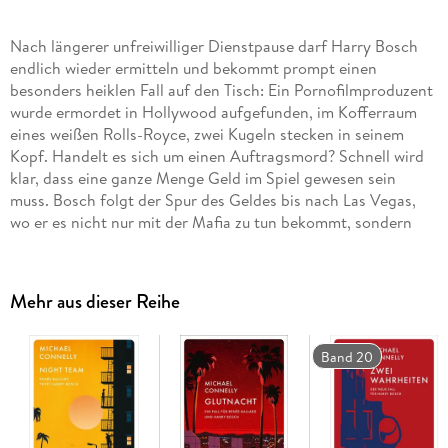
Nach längerer unfreiwilliger Dienstpause darf Harry Bosch
endlich wieder ermitteln und bekommt prompt einen
besonders heiklen Fall auf den Tisch: Ein Pornofilmproduzent
wurde ermordet in Hollywood aufgefunden, im Kofferraum
eines weißen Rolls-Royce, zwei Kugeln stecken in seinem
Kopf. Handelt es sich um einen Auftragsmord? Schnell wird
klar, dass eine ganze Menge Geld im Spiel gewesen sein
muss. Bosch folgt der Spur des Geldes bis nach Las Vegas,
wo er es nicht nur mit der Mafia zu tun bekommt, sondern
auch von seiner eigenen Vergangenheit eingeholt wird, in
Gestalt einer Frau, die er einmal sehr geliebt hat - und die
womöglich auch in den Fall verwickelt ist.
Mehr aus dieser Reihe
Band 20