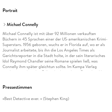
Portrait
Michael Connelly
Michael Connelly ist mit über 92 Millionen verkauften
Büchern in 45 Sprachen einer der US-amerikanischen Krimi-
Superstars. 1956 geboren, wuchs er in Florida auf, wo er als
Journalist arbeitete, bis ihn die Los Angeles Times als
Gerichtsreporter in die Stadt holte, in der sein literarisches
Idol Raymond Chandler seine Romane spielen ließ, was
Connelly ihm später gleichtun sollte. Im Kampa Verlag
erscheinen neben den Fällen des legendären Ermittlers Harry
Bosch und der Nachtschicht-Detective Rene e Ballard auch
Connellys Romane mit Jack McEvoy und Michael »Mickey«
Pressestimmen
Haller und neu Detective Stilwell, der auf Catalina Island vor
der Küste von L. A. ermittelt. Und auch die Streamingdienste
»Best Detective ever. « (Stephen King)
haben Connellys Helden für sich entdeckt: Amazon Prime
produzierte mehrere Staffeln der Serien Bosch und Ballard,
bei Netflix ermittelt der Lincoln Lawyer. Connelly lebt in