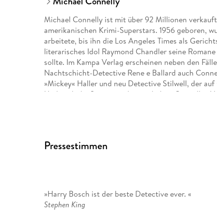
Michael Connelly
Michael Connelly ist mit über 92 Millionen verkauf
amerikanischen Krimi-Superstars. 1956 geboren, wuch
arbeitete, bis ihn die Los Angeles Times als Gerichts
literarisches Idol Raymond Chandler seine Romane s
sollte. Im Kampa Verlag erscheinen neben den Fäll
Nachtschicht-Detective Rene e Ballard auch Conn
»Mickey« Haller und neu Detective Stilwell, der auf 
Und auch die Streamingdienste haben Connellys He
produzierte mehrere Staffeln der Serien Bosch und B
Connelly lebt in Kalifornien und in Florida.
Pressestimmen
»Harry Bosch ist der beste Detective ever. «
Stephen King