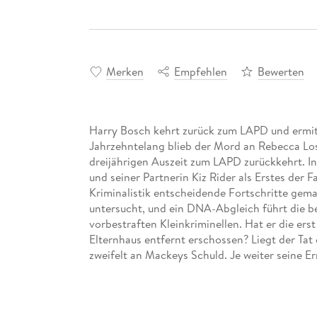
Merken
Empfehlen
Bewerten
Harry Bosch kehrt zurück zum LAPD und ermitt
Jahrzehntelang blieb der Mord an Rebecca Los
dreijährigen Auszeit zum LAPD zurückkehrt. In
und seiner Partnerin Kiz Rider als Erstes der F
Kriminalistik entscheidende Fortschritte gema
untersucht, und ein DNA-Abgleich führt die b
vorbestraften Kleinkriminellen. Hat er die er
Elternhaus entfernt erschossen? Liegt der Tat
zweifelt an Mackeys Schuld. Je weiter seine E
Widerstand in den eigenen Reihen. Und bald 
Bosch bis ins Mark erschüttern.