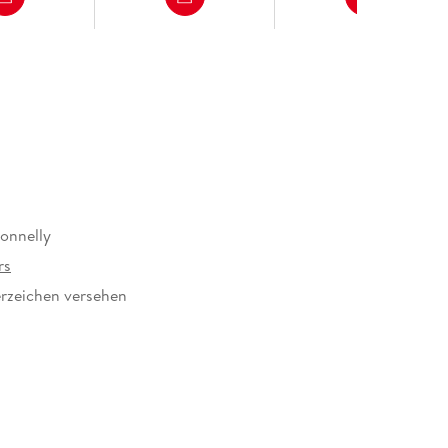
onnelly
rs
rzeichen versehen
04966