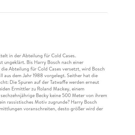
elt in der Abteilung für Cold Cases.
t ungeklärt. Bis Harry Bosch nach einer
 die Abteilung für Cold Cases versetzt, wird Bosch
all aus dem Jahr 1988 vorgelegt. Seither hat die
cht: Die Spuren auf der Tatwaffe werden erneut
eiden Ermittler zu Roland Mackey, einem
st sechzehnjährige Becky keine 500 Meter von ihrem
 ein rassistisches Motiv zugrunde? Harry Bosch
rmittlungen voranschreiten, desto größer wird der
schon kommen menschliche Abgründe ans Licht, die