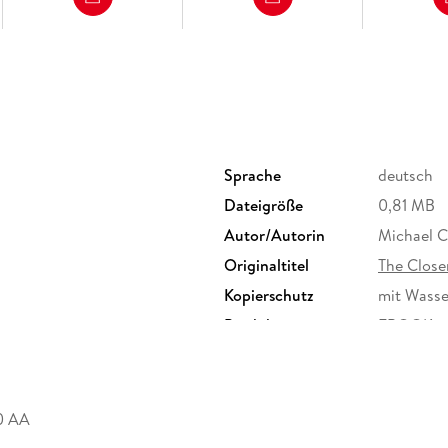
Sprache
deutsch
Dateigröße
0,81 MB
Autor/Autorin
Michael C
Originaltitel
The Close
Kopierschutz
mit Wasse
Produktart
EBOOK
ISBN
97833117
.0 AA