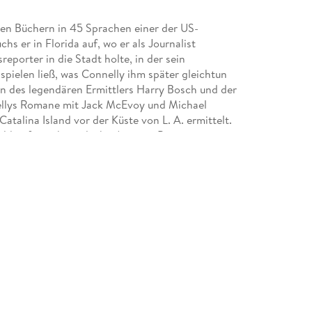
ten Büchern in 45 Sprachen einer der US-
s er in Florida auf, wo er als Journalist
reporter in die Stadt holte, in der sein
pielen ließ, was Connelly ihm später gleichtun
en des legendären Ermittlers Harry Bosch und der
ellys Romane mit Jack McEvoy und Michael
Catalina Island vor der Küste von L. A. ermittelt.
lden für sich entdeckt: Amazon Prime
allard, bei Netflix ermittelt der Lincoln Lawyer.