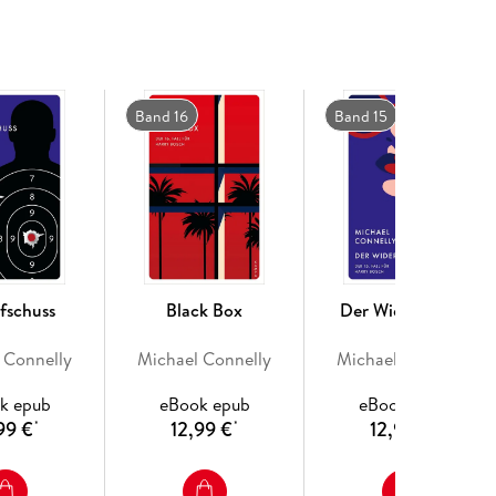
Band 16
Band 15
fschuss
Black Box
Der Widersacher
 Connelly
Michael Connelly
Michael Connelly
k epub
eBook epub
eBook epub
99 €
12,99 €
12,99 €
*
*
*