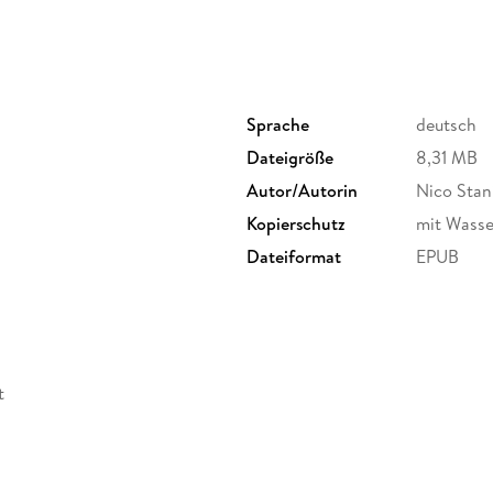
Sprache
deutsch
Für deine Fitnessziele: Jede Bowl ist ein Nä
Dateigröße
8,31 MB
Proteinen und Energie versorgt.
Autor/Autorin
Nico Stan
Kopierschutz
mit Wasse
Dateiformat
EPUB
Maximale Vielfalt: Ob vegetarisch, vegan, mi
jeden Geschmack.
t