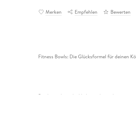
Merken
Empfehlen
Bewerten
Fitness Bowls: Die Glücksformel für deinen Kö
Bowls machen glücklich - und jetzt bringen sie
KüchenRatgeber "Happy Fitness Bowls" ist deine
nicht nur fantastisch aussehen, sondern auch 
Superfoods, frischem Gemüse, hochwertigem 
Körper optimal versorgst. Egal ob für morgens
Schlüssel zu mehr Wohlbefinden und Energie.