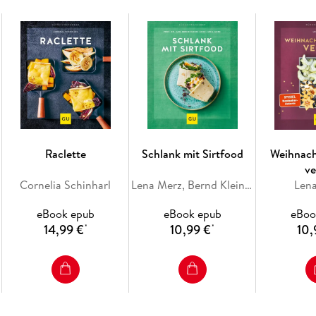
Iss dich fit, glücklich und voller Energie!
Raclette
Schlank mit Sirtfood
Weihnach
Dieses Buch zeigt dir, wie einfach gesunde Ern
v
Supermarkt und die Zubereitung ist supereasy.
Cornelia Schinharl
Lena Merz, Bernd Kleine-Gunk
Len
Löffel deinem persönlichen Fitnessziel näher
eBook epub
eBook epub
eBoo
Morgen bis zur herzhaften Steak-Bowl am Ab
14,99 €
10,99 €
10,
*
*
Deine Vorteile auf einen Blick: