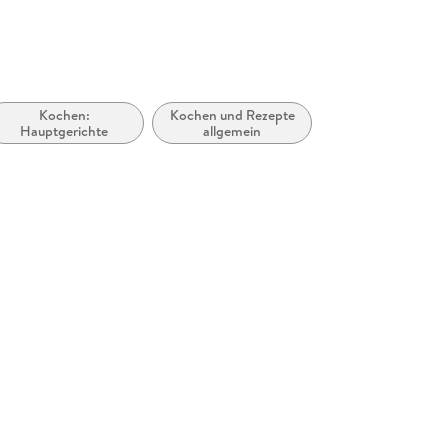
Einfach & Alltagstauglich: Schnelle Zuberei
einen vollen Terminkalender.
Kochen:
Kochen und Rezepte
Hauptgerichte
allgemein
Gesunder Genuss: Entdecke leckere Kreati
die würzige Burrito-Bowl.
Gute-Laune-Garantie: Bunte, frische Zutate
Stimmung heben.