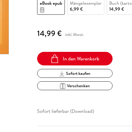
Fremdsprachige Bücher
eBook epub
Mängelexemplar
Buch (karto
n Lernhilfen
 Jugendbücher
eiber
Hörbuch Downloads im Bundle
cher
 Vergleich
 Puzzlezubehör
Lernen
New Adult
STABILO
6,99 €
14,99 €
Taschenbücher
hilfen
hriller
 Backen
er
lender
Ratgeber
op
hriller
Romance
14,99 €
inkl. Mwst.
Sachbücher
precher:innen
Science Fiction
Fremdsprachige Bücher
In den Warenkorb
Sofort kaufen
Verschenken
Sofort lieferbar (Download)