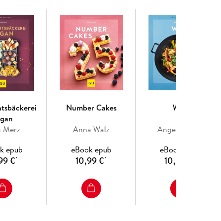
tsbäckerei
Number Cakes
Wok
ährung sein kann. Alle Zutaten findest du im
egan
 Kreiere bunte Kunstwerke, die dich mit jedem
a Merz
Anna Walz
Angelika Ilies
bringen. Von der erfrischenden Smoothie-Bowl am
k epub
eBook epub
eBook epub
end.
99 €
10,99 €
10,99 €
*
*
*