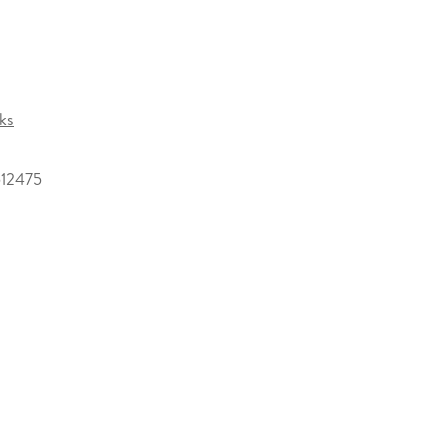
ks
12475