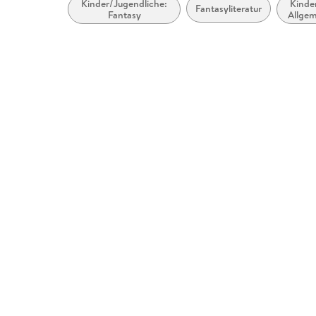
Kinder/Jugendliche:
Kinde
Fantasyliteratur
Fantasy
Allge
und z
B