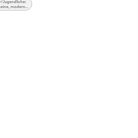
r/Jugendliche:
meine, moderne
eitgenössische
elletristik