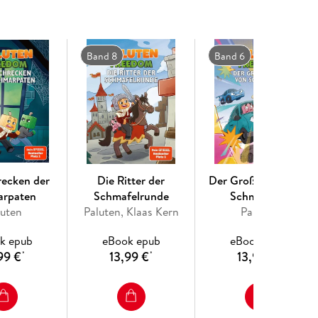
Band 8
Band 6
recken der
Die Ritter der
Der Große Preis von
arpaten
Schmafelrunde
Schmonaco
luten
Paluten, Klaas Kern
Paluten
k epub
eBook epub
eBook epub
99 €
13,99 €
13,99 €
*
*
*