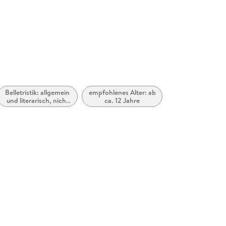
Belletristik: allgemein
empfohlenes Alter: ab
und literarisch, nicht
ca. 12 Jahre
nach Genre