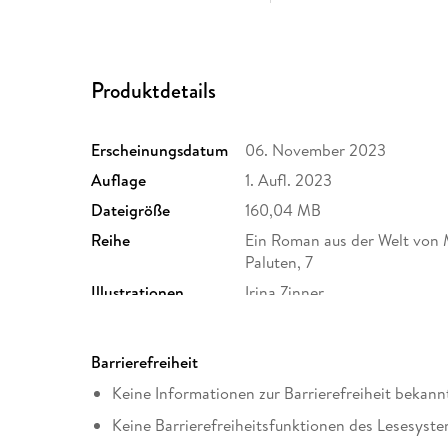
Produktdetails
Erscheinungsdatum
06. November 2023
Auflage
1. Aufl. 2023
Dateigröße
160,04 MB
Reihe
Ein Roman aus der Welt von
Paluten, 7
Illustrationen
Irina Zinner
Originalsprache
deutsch
Family Sharing
Ja
Barrierefreiheit
Dateiformat
EPUB
Keine Informationen zur Barrierefreiheit bekann
Keine Barrierefreiheitsfunktionen des Lesesyste