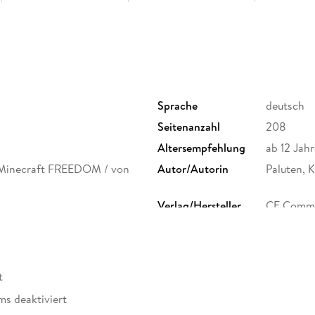
Sprache
deutsch
Seitenanzahl
208
Altersempfehlung
ab 12 Jahr
 Minecraft FREEDOM / von
Autor/Autorin
Paluten, 
Verlag/Hersteller
CE Commu
Kopierschutz
mit Wasse
Produktart
EBOOK
ISBN
9783960
t
ms deaktiviert