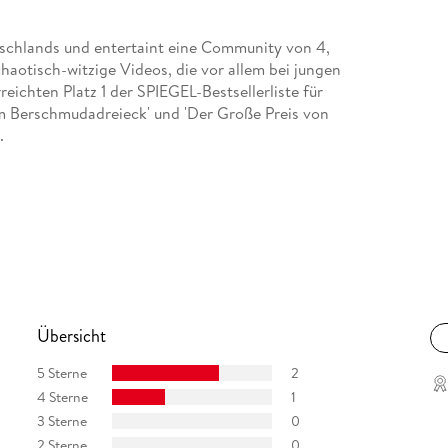
utschlands und entertaint eine Community von 4,
haotisch-witzige Videos, die vor allem bei jungen
ichten Platz 1 der SPIEGEL-Bestsellerliste für
im Berschmudadreieck' und 'Der Große Preis von
.
Übersicht
5 Sterne
2
4 Sterne
1
3 Sterne
0
2 Sterne
0