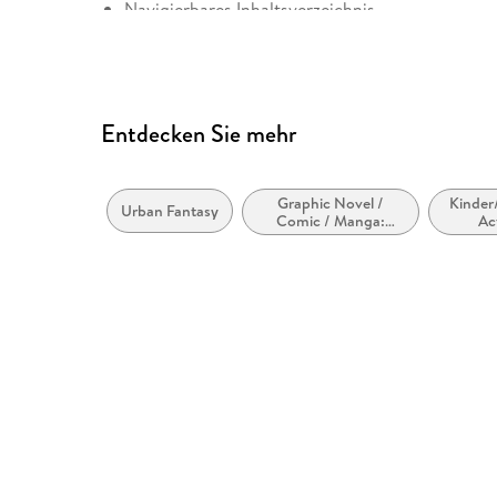
Navigierbares Inhaltsverzeichnis
Logische Lesereihenfolge eingehalten
Inhalt auch ohne Farbwahrnehmung verständlich
Alle Texte können angepasst werden
Entdecken Sie mehr
Graphic Novel /
Kinder
Urban Fantasy
Comic / Manga:
Ac
Action und Abenteuer
Abenteu