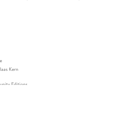
e
Klaas Kern
nity Editions
rzeichen versehen
969556