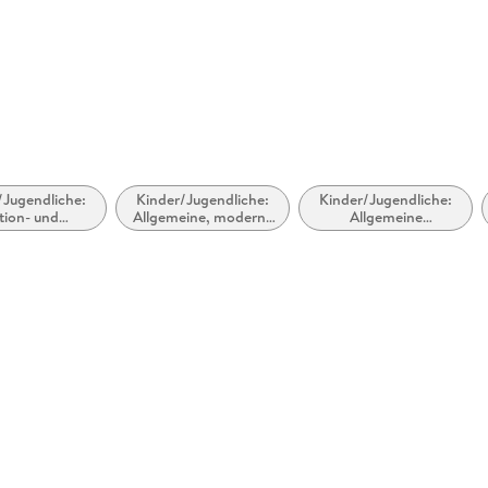
 dargestellt
/Jugendliche:
Kinder/Jugendliche:
Kinder/Jugendliche:
tion- und
Allgemeine, moderne
Allgemeine
ergeschichten
und zeitgenössische
Interessen: Computer
Belletristik
und
Informationstechnik