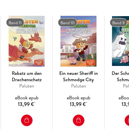
Band 11
Band 10
Band 9
Rabatz um den
Ein neuer Sheriff in
Der Sch
Drachenschatz
Schmodge City
Schm
Paluten
Paluten
Pa
eBook epub
eBook epub
eBoo
13,99 €
13,99 €
13,
*
*