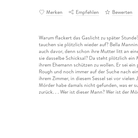
Merken
Empfehlen
Bewerten
Warum flackert das Gaslicht zu später Stun
tauchen sie plötzlich wieder auf? Bella Mann
auch davor, denn schon ihre Mutter litt an ein
sie dasselbe Schicksal? Da steht plötzlich ein
ihrem Ehemann schützen zu wollen. Er sei ei
Rough und noch immer auf der Suche nach einem
ihrem Zimmer, in diesem Sessel sei vor vielen 
Mörder habe damals nicht gefunden, was er su
zurück. . . Wer ist dieser Mann? Wer ist der Mö
Verzweiflung nahe. Und wieder flackert das Ga
"Gaslicht" wurde 1943 unter dem Titel "Das Ha
den Hauptrollen: Ingrid Bergman, Charles Boy
wurde 1938 uraufgeführt.