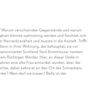
de? Warum verschwinden Gegenstände und warum
ingham könnte wahnsinnig werden und fürchtet sich
er Nervenkrankheit und musste in die Anstalt. Trifft
 Mann in ihrer Wohnung, der behauptet, sie vor
n pensionierter Scotland Yard-Kommisssar namens
 flüchtigen Mörder. Hier, an dieser Stelle in
Jahren eine alte Frau ermordet worden, aber der
chte, daher kehre er an den Ort des Schreckens
rder? Wem darf sie trauen? Bella ist der
slicht.
us der Lady Alquist" von George Cukor verfilmt. In
er und Joseph Cotten. Das Theaterstück "Gaslicht"