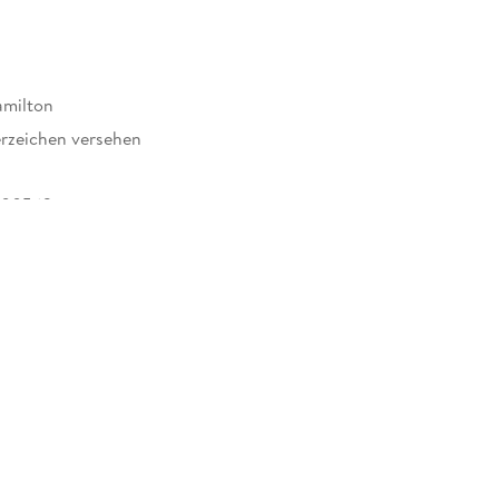
amilton
rzeichen versehen
500562