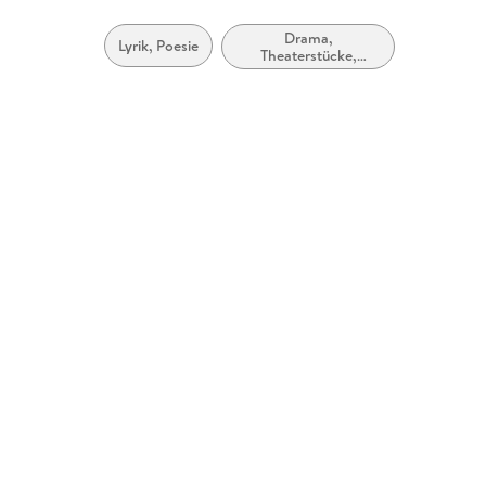
Drama,
Lyrik, Poesie
Theaterstücke,
Drehbücher