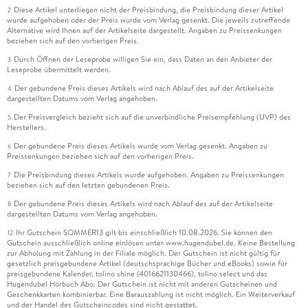
Diese Artikel unterliegen nicht der Preisbindung, die Preisbindung dieser Artikel
2
wurde aufgehoben oder der Preis wurde vom Verlag gesenkt. Die jeweils zutreffende
Alternative wird Ihnen auf der Artikelseite dargestellt. Angaben zu Preissenkungen
beziehen sich auf den vorherigen Preis.
Durch Öffnen der Leseprobe willigen Sie ein, dass Daten an den Anbieter der
3
Leseprobe übermittelt werden.
Der gebundene Preis dieses Artikels wird nach Ablauf des auf der Artikelseite
4
dargestellten Datums vom Verlag angehoben.
Der Preisvergleich bezieht sich auf die unverbindliche Preisempfehlung (UVP) des
5
Herstellers.
Der gebundene Preis dieses Artikels wurde vom Verlag gesenkt. Angaben zu
6
Preissenkungen beziehen sich auf den vorherigen Preis.
Die Preisbindung dieses Artikels wurde aufgehoben. Angaben zu Preissenkungen
7
beziehen sich auf den letzten gebundenen Preis.
Der gebundene Preis dieses Artikels wird nach Ablauf des auf der Artikelseite
8
dargestellten Datums vom Verlag angehoben.
Ihr Gutschein SOMMER13 gilt bis einschließlich 10.08.2026. Sie können den
12
Gutschein ausschließlich online einlösen unter www.hugendubel.de. Keine Bestellung
zur Abholung mit Zahlung in der Filiale möglich. Der Gutschein ist nicht gültig für
gesetzlich preisgebundene Artikel (deutschsprachige Bücher und eBooks) sowie für
preisgebundene Kalender, tolino shine (4016621130466), tolino select und das
Hugendubel Hörbuch Abo. Der Gutschein ist nicht mit anderen Gutscheinen und
Geschenkkarten kombinierbar. Eine Barauszahlung ist nicht möglich. Ein Weiterverkauf
und der Handel des Gutscheincodes sind nicht gestattet.