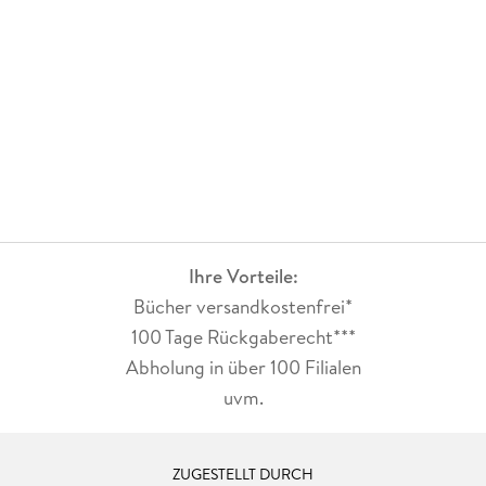
sich abgeschlossen und behandelt ein anderes Paar und
einen anderen Hund, natürlich kommt es zu
Überschneidungen von Personen und Ereignissen, aber man
kommt auch als Quereinsteiger gut in die Zusammenhänge
hinein - es besteht allerdings Suchtgefahr, wenn man einen
Teil kennt, will man höchstwahrscheinlich auch die anderen
lesen. Durch den Verlust den Martina erlebt hat und durch
ihren inneren Zwiespalt, kommt es zu einigen emotionalen
Momenten und die Anziehung zwischen Martina und
Thorsten sorgt sowohl für einige amüsante Momente sowie
für Knistern und Erotik - somit sind die wichtigsten
Ihre Vorteile:
Bestandteile einer Romanze abgedeckt. Hinzukommt dann
noch ein wirklich süßer Hund der mit seinen Kapriolen und
Bücher versandkostenfrei*
Ansichten für gute Unterhaltung sorgt.
100 Tage Rückgaberecht***
Abholung in über 100 Filialen
uvm.
ZUGESTELLT DURCH