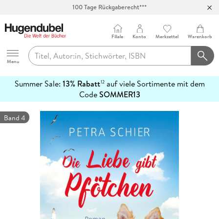
100 Tage Rückgaberecht***
Abholung in über 100 Filialen
Filiale
Konto
Merkzettel
Warenkorb
Hugendubel
Menu
Summer Sale:
13% Rabatt
auf viele Sortimente mit dem
12
mehr
Code
SOMMER13
erfahren
Band 4