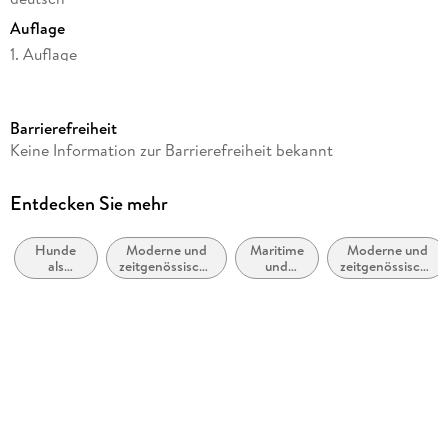
Auflage
1. Auflage
Seitenanzahl
320
Barrierefreiheit
Reihe
Keine Information zur Barrierefreiheit bekannt
Lichterhaven, 4
Autor/Autorin
Entdecken Sie mehr
Petra Schier
Hunde
Moderne und
Maritime
Moderne und
Verlag/Hersteller
als
zeitgenössische
und
zeitgenössische
HarperCollins
Haustiere
Liebesromane
nautische
Belletristik:
Berufe
allgemein und
Originalsprache
literarisch
deutsch
Produktart
kartoniert
Gewicht
308 g