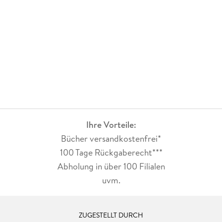
romantische und gefühlvolle Geschichte, die mit
liebenswerten Figuren, humorvollen Momenten und einer
positiven Botschaft überzeugt. Das Buch eignet sich
hervorragend für alle, die eine entspannte Lektüre mit Herz
suchen und Freude an Geschichten über Hunde und
zwischenmenschliche Beziehungen haben. Es hinterlässt ein
warmes Gefühl und erinnert daran, dass manchmal ein
kleiner Pfotenabdruck genügt, um das Leben eines Menschen
nachhaltig zu verändern.Von mir gibt's eine klare
Leseempfehlung und 5 Sterne!!
Ihre Vorteile:
Bücher versandkostenfrei*
100 Tage Rückgaberecht***
Abholung in über 100 Filialen
uvm.
ZUGESTELLT DURCH