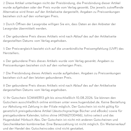
Diese Artikel unterliegen nicht der Preisbindung, die Preisbindung dieser Artikel
2
wurde aufgehoben oder der Preis wurde vom Verlag gesenkt. Die jeweils zutreffende
Alternative wird Ihnen auf der Artikelseite dargestellt. Angaben zu Preissenkungen
beziehen sich auf den vorherigen Preis.
Durch Öffnen der Leseprobe willigen Sie ein, dass Daten an den Anbieter der
3
Leseprobe übermittelt werden.
Der gebundene Preis dieses Artikels wird nach Ablauf des auf der Artikelseite
4
dargestellten Datums vom Verlag angehoben.
Der Preisvergleich bezieht sich auf die unverbindliche Preisempfehlung (UVP) des
5
Herstellers.
Der gebundene Preis dieses Artikels wurde vom Verlag gesenkt. Angaben zu
6
Preissenkungen beziehen sich auf den vorherigen Preis.
Die Preisbindung dieses Artikels wurde aufgehoben. Angaben zu Preissenkungen
7
beziehen sich auf den letzten gebundenen Preis.
Der gebundene Preis dieses Artikels wird nach Ablauf des auf der Artikelseite
8
dargestellten Datums vom Verlag angehoben.
Ihr Gutschein SOMMER13 gilt bis einschließlich 10.08.2026. Sie können den
12
Gutschein ausschließlich online einlösen unter www.hugendubel.de. Keine Bestellung
zur Abholung mit Zahlung in der Filiale möglich. Der Gutschein ist nicht gültig für
gesetzlich preisgebundene Artikel (deutschsprachige Bücher und eBooks) sowie für
preisgebundene Kalender, tolino shine (4016621130466), tolino select und das
Hugendubel Hörbuch Abo. Der Gutschein ist nicht mit anderen Gutscheinen und
Geschenkkarten kombinierbar. Eine Barauszahlung ist nicht möglich. Ein Weiterverkauf
und der Handel des Gutscheincodes sind nicht gestattet.