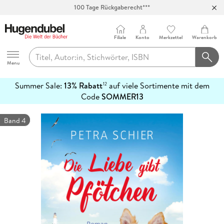
100 Tage Rückgaberecht***
Abholung in über 100 Filialen
Filiale
Konto
Merkzettel
Warenkorb
Hugendubel
Menu
Summer Sale:
13% Rabatt
auf viele Sortimente mit dem
12
mehr
Code
SOMMER13
erfahren
Band 4