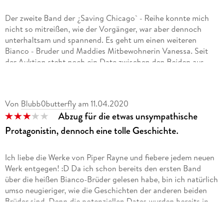
Der zweite Band der ¿Saving Chicago` - Reihe konnte mich
nicht so mitreißen, wie der Vorgänger, war aber dennoch
unterhaltsam und spannend. Es geht um einen weiteren
Bianco - Bruder und Maddies Mitbewohnerin Vanessa. Seit
der Auktion steht noch ein Date zwischen den Beiden aus,
wogegen sich Vanessa allerdings vehement sträubt. Nichts
könnte sie dazu bringen, mit Cristian Bianco auszugehen.
Schließlich ist er Polizist und obendrein noch ihrem Vater
Von
Blubb0butterfly
am
11.04.2020
direkt unterstellt. Letztendlich schafft es Cristian schließlich
Abzug für die etwas unsympathische
sie zu überreden und das Liebes-Chaos beginnt.
Protagonistin, dennoch eine tolle Geschichte.
Die humorvollen Wortgefechte zwischen Cristian und
Vanessa haben mir hin und wieder ein Lachen auf die Lippen
Ich liebe die Werke von Piper Rayne und fiebere jedem neuen
gezaubert und Vanessas Nebenjob wird endlich aufgedeckt.
Werk entgegen! :D Da ich schon bereits den ersten Band
Ob sich Maddies Vermutungen bewahrheiten, lasse ich an
über die heißen Bianco-Brüder gelesen habe, bin ich natürlich
dieser Stelle offen. Auf jeden Fall wird dieser Nebenverdienst
umso neugieriger, wie die Geschichten der anderen beiden
noch für ordentlich Wirbel sorgen und Vanessa in Gefahr
Brüder sind. Denn die potenziellen Dates wurden bereits in
bringen.
Band 1 verkündet. Wie lustig, dass sich drei Freundinnen drei
¿Crushing on the Cop` ist leichte, humorvolle und