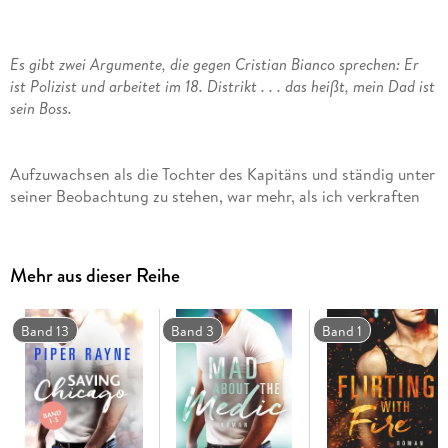
Es gibt zwei Argumente, die gegen Cristian Bianco sprechen: Er
ist Polizist und arbeitet im 18. Distrikt . . . das heißt, mein Dad ist
sein Boss.
Aufzuwachsen als die Tochter des Kapitäns und ständig unter
seiner Beobachtung zu stehen, war mehr, als ich verkraften
konnte. Inzwischen bin ich ausgezogen und lebe nach meinen
eigenen Regeln. Na ja, meistens. Ein Mann in Blau ist für
mich nur eins: ein Problem!
Mehr aus dieser Reihe
Allerdings wird es immer schwerer, Cristian zu ignorieren,
seit sein Bruder mit meiner Freundin ausgeht. Seine Familie
Band 13
Band 3
Band 1
steht für ihn immer an erster Stelle. Und er hat ein Eightpack.
All das macht ihn unwiderstehlich . . .