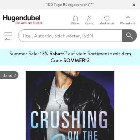
100 Tage Rückgaberecht***
Abholung in über 100 Filialen
Filiale
Konto
Merkzettel
Warenkorb
Hugendubel
Menu
Summer Sale:
13% Rabatt
auf viele Sortimente mit dem
12
mehr
Code
SOMMER13
erfahren
Band 2