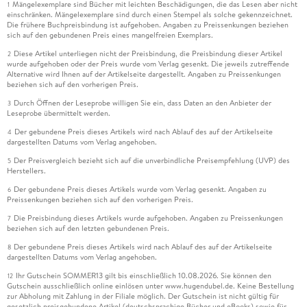
Mängelexemplare sind Bücher mit leichten Beschädigungen, die das Lesen aber nicht
1
einschränken. Mängelexemplare sind durch einen Stempel als solche gekennzeichnet.
Die frühere Buchpreisbindung ist aufgehoben. Angaben zu Preissenkungen beziehen
sich auf den gebundenen Preis eines mangelfreien Exemplars.
Diese Artikel unterliegen nicht der Preisbindung, die Preisbindung dieser Artikel
2
wurde aufgehoben oder der Preis wurde vom Verlag gesenkt. Die jeweils zutreffende
Alternative wird Ihnen auf der Artikelseite dargestellt. Angaben zu Preissenkungen
beziehen sich auf den vorherigen Preis.
Durch Öffnen der Leseprobe willigen Sie ein, dass Daten an den Anbieter der
3
Leseprobe übermittelt werden.
Der gebundene Preis dieses Artikels wird nach Ablauf des auf der Artikelseite
4
dargestellten Datums vom Verlag angehoben.
Der Preisvergleich bezieht sich auf die unverbindliche Preisempfehlung (UVP) des
5
Herstellers.
Der gebundene Preis dieses Artikels wurde vom Verlag gesenkt. Angaben zu
6
Preissenkungen beziehen sich auf den vorherigen Preis.
Die Preisbindung dieses Artikels wurde aufgehoben. Angaben zu Preissenkungen
7
beziehen sich auf den letzten gebundenen Preis.
Der gebundene Preis dieses Artikels wird nach Ablauf des auf der Artikelseite
8
dargestellten Datums vom Verlag angehoben.
Ihr Gutschein SOMMER13 gilt bis einschließlich 10.08.2026. Sie können den
12
Gutschein ausschließlich online einlösen unter www.hugendubel.de. Keine Bestellung
zur Abholung mit Zahlung in der Filiale möglich. Der Gutschein ist nicht gültig für
gesetzlich preisgebundene Artikel (deutschsprachige Bücher und eBooks) sowie für