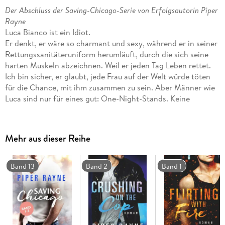
Der Abschluss der Saving-Chicago-Serie von Erfolgsautorin Piper
Rayne
Luca Bianco ist ein Idiot.
Er denkt, er wäre so charmant und sexy, während er in seiner
Rettungssanitäteruniform herumläuft, durch die sich seine
harten Muskeln abzeichnen. Weil er jeden Tag Leben rettet.
Ich bin sicher, er glaubt, jede Frau auf der Welt würde töten
für die Chance, mit ihm zusammen zu sein. Aber Männer wie
Luca sind nur für eines gut: One-Night-Stands. Keine
Verpflichtungen. Deshalb werde ich nicht mit Luca ausgehen,
obwohl meine Freundinnen auf der Bachelor-Versteigerung
für mich ein Date mit ihm gewonnen haben.
Mehr aus dieser Reihe
Das denke ich zumindest. Bis Luca mir ein Angebot macht,
das ich nicht abschlagen kann und ich einwillige, seine
Verlobte zu spielen . . .
Band 13
Band 2
Band 1
Von Piper Rayne sind bei Forever by Ullstein erschienen:
The Bartender (San Francisco Hearts 1)
The Boxer (San Francisco Hearts 2)
The Banker (San Francisco Hearts 3)
The One Best Man (Love and Order 1)