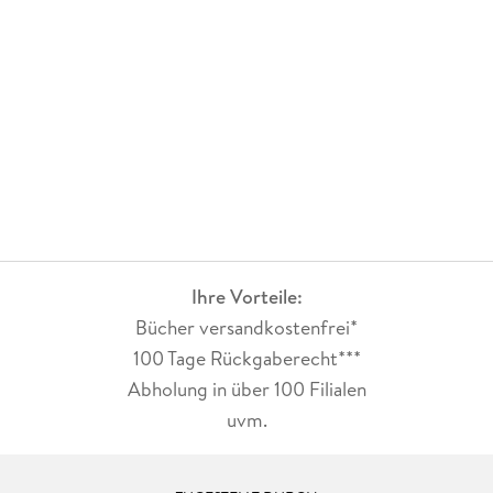
sich noch mehr entfalten. Auch die anderen Personen, die ja
zum Teil ebenfalls bekannt sind, wurden lebendig gestaltet.
Obwohl alle drei Teile der Serie zusammenhängen, bin ich
schon der Meinung, dass man die einzelnen Teile durchaus
unabhängig voneinander lesen kann, da jeder ein anderes
Paar thematisiert und die nötigen Geschehnisse des ersten
Teils ausreichend erklärt werden, es macht allerdings mehr
Spaß, wenn man alle Teile chronologisch liest.
Der gewohnt leichte Schreibstil der Autorin Piper Rayne und
die abwechslungsreichen Ereignisse sorgen für
unterhaltsame Lesestunden mit einer gewissen Spannung und
etwas Knistern.
Ihre Vorteile:
Bücher versandkostenfrei*
100 Tage Rückgaberecht***
Abholung in über 100 Filialen
uvm.