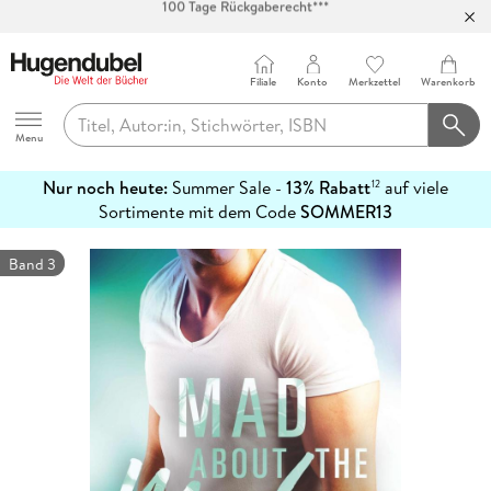
Abholung in über 100 Filialen
Filiale
Konto
Merkzettel
Warenkorb
Hugendubel
Menu
Nur noch heute:
Summer Sale -
13% Rabatt
auf viele
12
mehr
Sortimente mit dem Code
SOMMER13
erfahren
Band 3