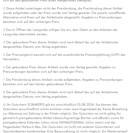
sich auf den gebundenen Preis eines mangelfreien Exemplars.
Diese Artikel unterliegen nicht der Preisbindung, die Preisbindung dieser Artikel
2
wurde aufgehoben oder der Preis wurde vom Verlag gesenkt. Die jeweils zutreffende
Alternative wird Ihnen auf der Artikelseite dargestellt. Angaben zu Preissenkungen
beziehen sich auf den vorherigen Preis.
Durch Öffnen der Leseprobe willigen Sie ein, dass Daten an den Anbieter der
3
Leseprobe übermittelt werden.
Der gebundene Preis dieses Artikels wird nach Ablauf des auf der Artikelseite
4
dargestellten Datums vom Verlag angehoben.
Der Preisvergleich bezieht sich auf die unverbindliche Preisempfehlung (UVP) des
5
Herstellers.
Der gebundene Preis dieses Artikels wurde vom Verlag gesenkt. Angaben zu
6
Preissenkungen beziehen sich auf den vorherigen Preis.
Die Preisbindung dieses Artikels wurde aufgehoben. Angaben zu Preissenkungen
7
beziehen sich auf den letzten gebundenen Preis.
Der gebundene Preis dieses Artikels wird nach Ablauf des auf der Artikelseite
8
dargestellten Datums vom Verlag angehoben.
Ihr Gutschein SOMMER13 gilt bis einschließlich 10.08.2026. Sie können den
12
Gutschein ausschließlich online einlösen unter www.hugendubel.de. Keine Bestellung
zur Abholung mit Zahlung in der Filiale möglich. Der Gutschein ist nicht gültig für
gesetzlich preisgebundene Artikel (deutschsprachige Bücher und eBooks) sowie für
preisgebundene Kalender, tolino shine (4016621130466), tolino select und das
Hugendubel Hörbuch Abo. Der Gutschein ist nicht mit anderen Gutscheinen und
Geschenkkarten kombinierbar. Eine Barauszahlung ist nicht möglich. Ein Weiterverkauf