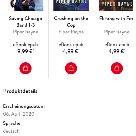
The One Right Man (Love and Order 2)
The One Real Man (Love and Order 3)
Flirting with Fire (Saving Chicago 1)
Saving Chicago
Crushing on the
Flirting with Fire
Crushing on the Cop (Saving Chicago 2)
Band 1-3
Cop
Piper Rayne
Piper Rayne
Piper Rayne
eBook epub
eBook epub
eBook epub
9,99 €
4,99 €
4,99 €
*
*
*
Produktdetails
Erscheinungsdatum
06. April 2020
Sprache
deutsch