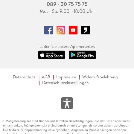
089 - 30 75 75 75
Mo. - Sa. 9.00 - 18.00 Uhr
Laden Sie unsere App herunter.
Datenschutz
AGB
Impressum
Widerrufsbelehrung
Datenschutzeinstellungen
Mängelexemplare sind Bücher mit leichten Beschädigungen, die das Lesen aber nicht
1
einschränken. Mängelexemplare sind durch einen Stempel als solche gekennzeichnet.
Die frühere Buchpreisbindung ist aufgehoben. Angaben zu Preissenkungen beziehen