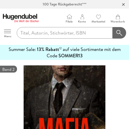
100 Tage Rückgaberecht***
Abholung in über 100 Filialen
Filiale
Konto
Merkzettel
Warenkorb
Hugendubel
Menu
Summer Sale:
13% Rabatt
auf viele Sortimente mit dem
12
mehr
Code
SOMMER13
erfahren
Band 2