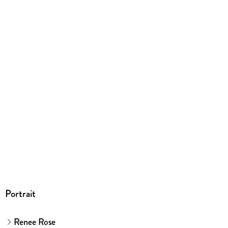
EPUB
ISBN
9783752136814
Portrait
Renee Rose