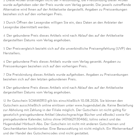
Diese Artikel unterliegen nicht der Preisbindung, die Preisbindung dieser Artikel
2
wurde aufgehoben oder der Preis wurde vom Verlag gesenkt. Die jeweils zutreffende
Alternative wird Ihnen auf der Artikelseite dargestellt. Angaben zu Preissenkungen
beziehen sich auf den vorherigen Preis.
Durch Öffnen der Leseprobe willigen Sie ein, dass Daten an den Anbieter der
3
Leseprobe übermittelt werden.
Der gebundene Preis dieses Artikels wird nach Ablauf des auf der Artikelseite
4
dargestellten Datums vom Verlag angehoben.
Der Preisvergleich bezieht sich auf die unverbindliche Preisempfehlung (UVP) des
5
Herstellers.
Der gebundene Preis dieses Artikels wurde vom Verlag gesenkt. Angaben zu
6
Preissenkungen beziehen sich auf den vorherigen Preis.
Die Preisbindung dieses Artikels wurde aufgehoben. Angaben zu Preissenkungen
7
beziehen sich auf den letzten gebundenen Preis.
Der gebundene Preis dieses Artikels wird nach Ablauf des auf der Artikelseite
8
dargestellten Datums vom Verlag angehoben.
Ihr Gutschein SOMMER13 gilt bis einschließlich 10.08.2026. Sie können den
12
Gutschein ausschließlich online einlösen unter www.hugendubel.de. Keine Bestellung
zur Abholung mit Zahlung in der Filiale möglich. Der Gutschein ist nicht gültig für
gesetzlich preisgebundene Artikel (deutschsprachige Bücher und eBooks) sowie für
preisgebundene Kalender, tolino shine (4016621130466), tolino select und das
Hugendubel Hörbuch Abo. Der Gutschein ist nicht mit anderen Gutscheinen und
Geschenkkarten kombinierbar. Eine Barauszahlung ist nicht möglich. Ein Weiterverkauf
und der Handel des Gutscheincodes sind nicht gestattet.