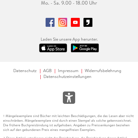
Mo. - Sa. 9.00 - 18.00 Uhr
Laden Sie unsere App herunter.
Datenschutz
AGB
Impressum
Widerrufsbelehrung
Datenschutzeinstellungen
Mängelexemplare sind Bücher mit leichten Beschädigungen, die das Lesen aber nicht
1
einschränken. Mängelexemplare sind durch einen Stempel als solche gekennzeichnet.
Die frühere Buchpreisbindung ist aufgehoben. Angaben zu Preissenkungen beziehen
sich auf den gebundenen Preis eines mangelfreien Exemplars.