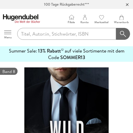
100 Tage Rückgaberecht***
Abholung in über 100 Filialen
Filiale
Konto
Merkzettel
Warenkorb
Hugendubel
Menu
Summer Sale:
13% Rabatt
auf viele Sortimente mit dem
12
mehr
Code
SOMMER13
erfahren
Band 8