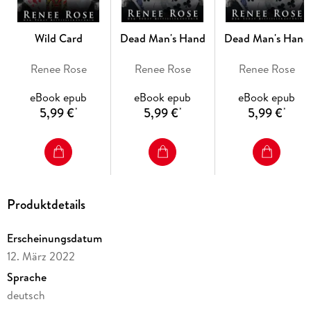
Einer Naturgewalt, die einfach zu hell lodert, um sie
Wild Card
Dead Man's Hand
Dead Man's Hand
Renee Rose
Renee Rose
Renee Rose
Ich will lieber sie.
eBook epub
eBook epub
eBook epub
5,99 €
5,99 €
5,99 €
*
*
*
Produktdetails
Erscheinungsdatum
12. März 2022
Sprache
deutsch