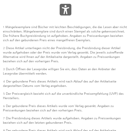
Mängelexemplare sind Bücher mit leichten Beschädigungen, die das Lesen aber nicht
1
einschränken. Mängelexemplare sind durch einen Stempel als solche gekennzeichnet.
Die frühere Buchpreisbindung ist aufgehoben. Angaben zu Preissenkungen beziehen
sich auf den gebundenen Preis eines mangelfreien Exemplars.
Diese Artikel unterliegen nicht der Preisbindung, die Preisbindung dieser Artikel
2
wurde aufgehoben oder der Preis wurde vom Verlag gesenkt. Die jeweils zutreffende
Alternative wird Ihnen auf der Artikelseite dargestellt. Angaben zu Preissenkungen
beziehen sich auf den vorherigen Preis.
Durch Öffnen der Leseprobe willigen Sie ein, dass Daten an den Anbieter der
3
Leseprobe übermittelt werden.
Der gebundene Preis dieses Artikels wird nach Ablauf des auf der Artikelseite
4
dargestellten Datums vom Verlag angehoben.
Der Preisvergleich bezieht sich auf die unverbindliche Preisempfehlung (UVP) des
5
Herstellers.
Der gebundene Preis dieses Artikels wurde vom Verlag gesenkt. Angaben zu
6
Preissenkungen beziehen sich auf den vorherigen Preis.
Die Preisbindung dieses Artikels wurde aufgehoben. Angaben zu Preissenkungen
7
beziehen sich auf den letzten gebundenen Preis.
Der gebundene Preis dieses Artikels wird nach Ablauf des auf der Artikelseite
8