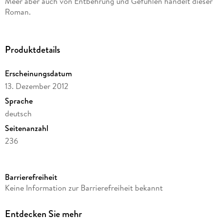
Meer aber auch von Entbehrung und Gefühlen handelt dieser
Roman.
Produktdetails
Erscheinungsdatum
13. Dezember 2012
Sprache
deutsch
Seitenanzahl
236
Dateigröße
0,97 MB
Barrierefreiheit
Autor/Autorin
Keine Information zur Barrierefreiheit bekannt
Robert Seitz
Verlag/Hersteller
Entdecken Sie mehr