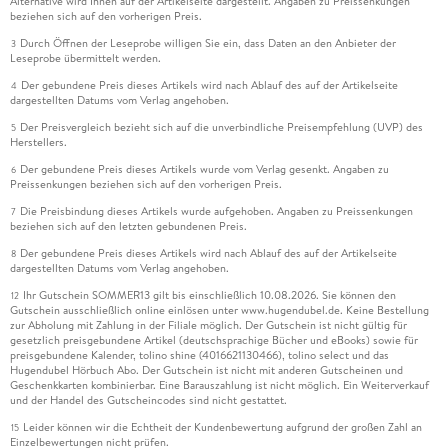
Alternative wird Ihnen auf der Artikelseite dargestellt. Angaben zu Preissenkungen
beziehen sich auf den vorherigen Preis.
Durch Öffnen der Leseprobe willigen Sie ein, dass Daten an den Anbieter der
3
Leseprobe übermittelt werden.
Der gebundene Preis dieses Artikels wird nach Ablauf des auf der Artikelseite
4
dargestellten Datums vom Verlag angehoben.
Der Preisvergleich bezieht sich auf die unverbindliche Preisempfehlung (UVP) des
5
Herstellers.
Der gebundene Preis dieses Artikels wurde vom Verlag gesenkt. Angaben zu
6
Preissenkungen beziehen sich auf den vorherigen Preis.
Die Preisbindung dieses Artikels wurde aufgehoben. Angaben zu Preissenkungen
7
beziehen sich auf den letzten gebundenen Preis.
Der gebundene Preis dieses Artikels wird nach Ablauf des auf der Artikelseite
8
dargestellten Datums vom Verlag angehoben.
Ihr Gutschein SOMMER13 gilt bis einschließlich 10.08.2026. Sie können den
12
Gutschein ausschließlich online einlösen unter www.hugendubel.de. Keine Bestellung
zur Abholung mit Zahlung in der Filiale möglich. Der Gutschein ist nicht gültig für
gesetzlich preisgebundene Artikel (deutschsprachige Bücher und eBooks) sowie für
preisgebundene Kalender, tolino shine (4016621130466), tolino select und das
Hugendubel Hörbuch Abo. Der Gutschein ist nicht mit anderen Gutscheinen und
Geschenkkarten kombinierbar. Eine Barauszahlung ist nicht möglich. Ein Weiterverkauf
und der Handel des Gutscheincodes sind nicht gestattet.
Leider können wir die Echtheit der Kundenbewertung aufgrund der großen Zahl an
15
Einzelbewertungen nicht prüfen.