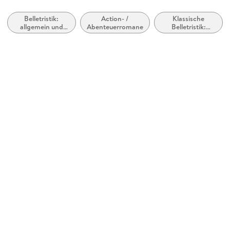
Jazzybee Verlag
Belletristik:
Action- /
Klassische
Kopierschutz
allgemein und
Abenteuerromane
Belletristik:
mit Wasserzeichen versehen
literarisch
allgemein und
literarisch
Family Sharing
Ja
Produktart
EBOOK
Dateiformat
EPUB
ISBN
9783849636173