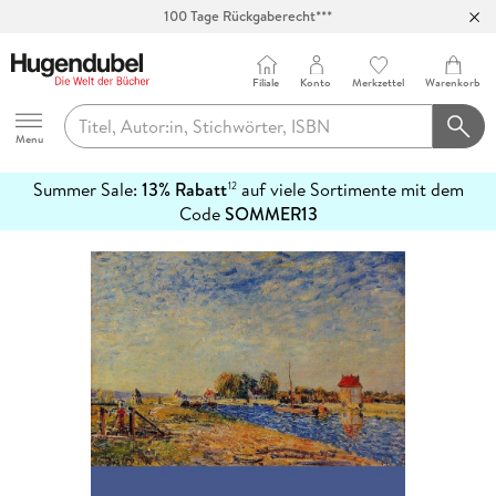
100 Tage Rückgaberecht***
Abholung in über 100 Filialen
Filiale
Konto
Merkzettel
Warenkorb
Hugendubel
Menu
Summer Sale:
13% Rabatt
auf viele Sortimente mit dem
12
mehr
Code
SOMMER13
erfahren