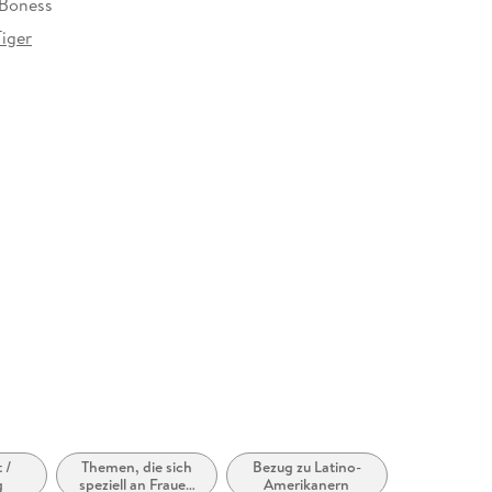
 Boness
Tiger
 /
Themen, die sich
Bezug zu Latino-
g
speziell an Frauen
Amerikanern