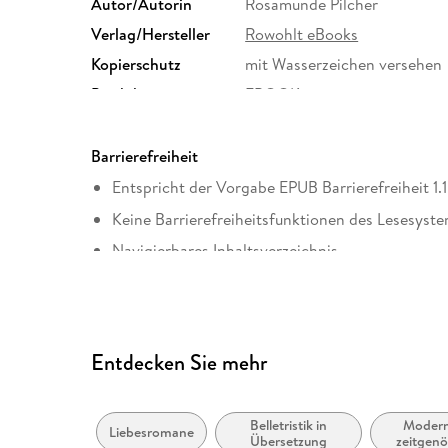
Autor/Autorin
Rosamunde Pilcher
Verlag/Hersteller
Rowohlt eBooks
Kopierschutz
mit Wasserzeichen versehen
Produktart
EBOOK
ISBN
9783644216013
Barrierefreiheit
Entspricht der Vorgabe EPUB Barrierefreiheit 1.1
Keine Barrierefreiheitsfunktionen des Lesesyste
Navigierbares Inhaltsverzeichnis
Logische Lesereihenfolge eingehalten
Seitenzahlen entsprechen der gedruckten Ausg
Hoher Farbkontrast für bessere Lesbarkeit
Entdecken Sie mehr
Navigation über vorherige/nächste Abschnitte 
ARIA-Rollen vorhanden
Belletristik in
Modern
Liebesromane
Alle Texte können angepasst werden
Übersetzung
zeitgenö