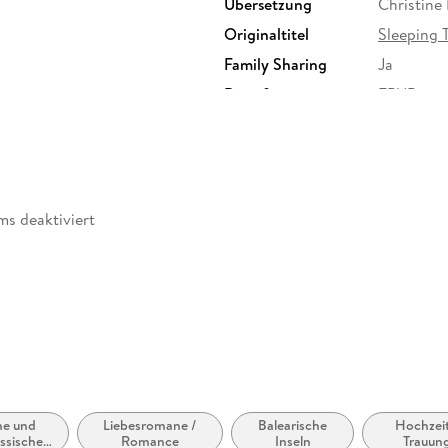
Übersetzung
Christine
Originaltitel
Sleeping 
Family Sharing
Ja
Dateiformat
EPUB
ms deaktiviert
abe
möglich
e und
Liebesromane /
Balearische
Hochzeit
ssische
Romance
Inseln
Trauun