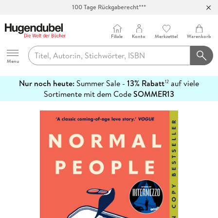
100 Tage Rückgaberecht***
Abholung in über 100 Filialen
Filiale
Konto
Merkzettel
Warenkorb
Hugendubel
Menu
Nur noch heute:
Summer Sale -
13% Rabatt
auf viele
12
mehr
Sortimente mit dem Code
SOMMER13
erfahren