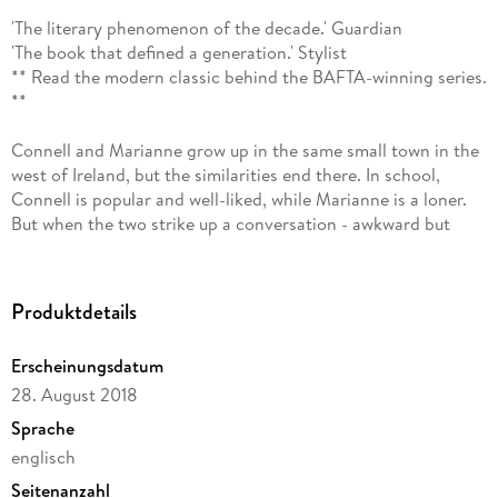
'The literary phenomenon of the decade.' Guardian
'The book that defined a generation.' Stylist
** Read the modern classic behind the BAFTA-winning series.
**
Connell and Marianne grow up in the same small town in the
west of Ireland, but the similarities end there. In school,
Connell is popular and well-liked, while Marianne is a loner.
But when the two strike up a conversation - awkward but
electrifying - something life-changing begins.
Normal People is a story of mutual fascination, friendship
and love. It takes us from that first conversation to the years
Produktdetails
beyond, in the company of two people who try to stay apart
but find they can't.
Erscheinungsdatum
'Tender and devastating.' Guardian
28. August 2018
'A book to cancel plans for.' Grazia
'A classic coming-of-age love story.' Vogue
Sprache
englisch
Sally Rooney's book 'Normal People' was a #1 Sunday Times
Seitenanzahl
bestseller w/c 2018-12-24