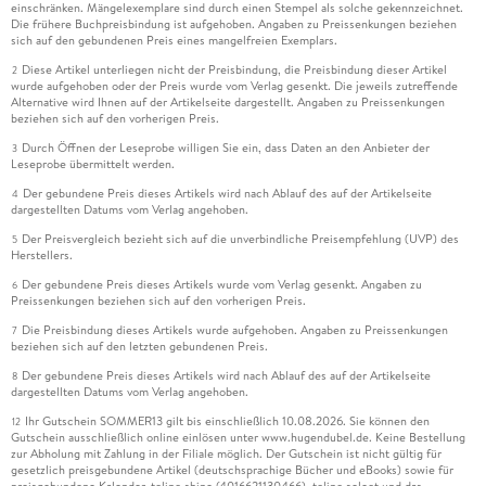
einschränken. Mängelexemplare sind durch einen Stempel als solche gekennzeichnet.
Die frühere Buchpreisbindung ist aufgehoben. Angaben zu Preissenkungen beziehen
sich auf den gebundenen Preis eines mangelfreien Exemplars.
Diese Artikel unterliegen nicht der Preisbindung, die Preisbindung dieser Artikel
2
wurde aufgehoben oder der Preis wurde vom Verlag gesenkt. Die jeweils zutreffende
Alternative wird Ihnen auf der Artikelseite dargestellt. Angaben zu Preissenkungen
beziehen sich auf den vorherigen Preis.
Durch Öffnen der Leseprobe willigen Sie ein, dass Daten an den Anbieter der
3
Leseprobe übermittelt werden.
Der gebundene Preis dieses Artikels wird nach Ablauf des auf der Artikelseite
4
dargestellten Datums vom Verlag angehoben.
Der Preisvergleich bezieht sich auf die unverbindliche Preisempfehlung (UVP) des
5
Herstellers.
Der gebundene Preis dieses Artikels wurde vom Verlag gesenkt. Angaben zu
6
Preissenkungen beziehen sich auf den vorherigen Preis.
Die Preisbindung dieses Artikels wurde aufgehoben. Angaben zu Preissenkungen
7
beziehen sich auf den letzten gebundenen Preis.
Der gebundene Preis dieses Artikels wird nach Ablauf des auf der Artikelseite
8
dargestellten Datums vom Verlag angehoben.
Ihr Gutschein SOMMER13 gilt bis einschließlich 10.08.2026. Sie können den
12
Gutschein ausschließlich online einlösen unter www.hugendubel.de. Keine Bestellung
zur Abholung mit Zahlung in der Filiale möglich. Der Gutschein ist nicht gültig für
gesetzlich preisgebundene Artikel (deutschsprachige Bücher und eBooks) sowie für
preisgebundene Kalender, tolino shine (4016621130466), tolino select und das