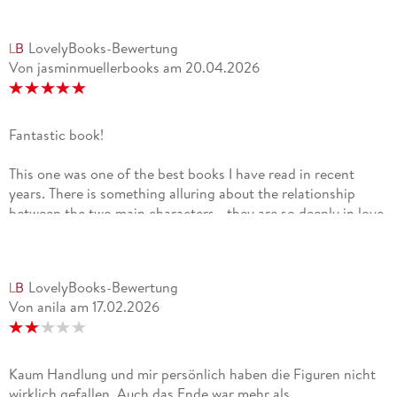
LovelyBooks-Bewertung
Von jasminmuellerbooks
am
20.04.2026
Fantastic book!
This one was one of the best books I have read in recent
years. There is something alluring about the relationship
between the two main characters - they are so deeply in love,
yet evolve around each other. Beautifully written, I love the
way the spoken words are written. Also the ending leaves
room for interpretation and you can form your own happy
LovelyBooks-Bewertung
ending for the two of them.
Von anila
am
17.02.2026
Kaum Handlung und mir persönlich haben die Figuren nicht
wirklich gefallen. Auch das Ende war mehr als