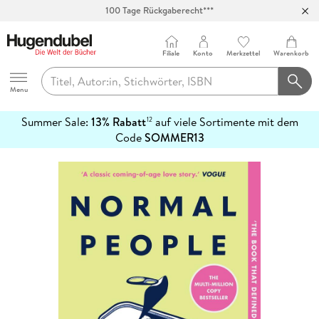
100 Tage Rückgaberecht***
Abholung in über 100 Filialen
Filiale
Konto
Merkzettel
Warenkorb
Hugendubel
Menu
Summer Sale:
13% Rabatt
auf viele Sortimente mit dem
12
mehr
Code
SOMMER13
erfahren