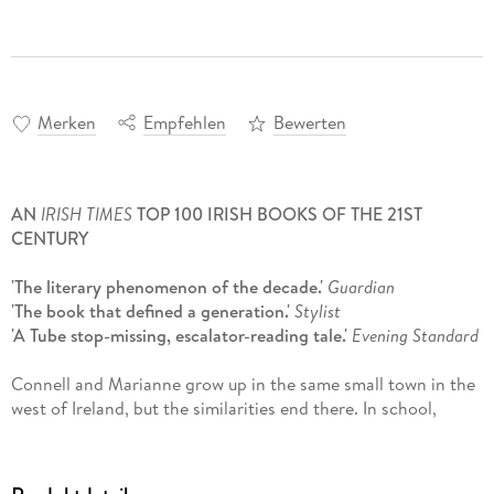
Merken
Empfehlen
Bewerten
AN
IRISH TIMES
TOP 100 IRISH BOOKS OF THE 21ST
CENTURY
'The literary phenomenon of the decade.'
Guardian
'The book that defined a generation.'
Stylist
'A Tube stop-missing, escalator-reading tale.'
Evening Standard
Connell and Marianne grow up in the same small town in the
west of Ireland, but the similarities end there. In school,
Connell is popular and well-liked, while Marianne is a loner.
But when the two strike up a conversation - awkward but
electrifying - something life-changing begins.