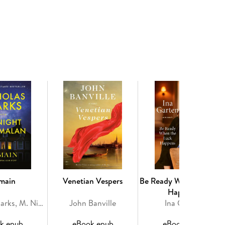
tion of a book. . . How utterly moving, to be under
itzer Prize winning author of Tinkers and This Other
g father in a ramshackle house on the edge of a
mories of her mother's love; the smell of fresh
main
Venetian Vespers
Be Ready When the Luc
Happens
Nicholas Sparks, M. Night Shyamalan
John Banville
Ina Garten
adjust, fixated on her mother's disappearance and
k epub
eBook epub
eBook epub