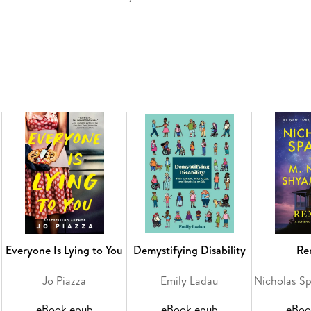
"A gorgeous, swirling, haunted and haunting po
its beautiful, artful spell." -Paul Harding, Pul
Left behind with her baby brother and grievin
small village, she clings to the fragmented me
Everyone Is Lying to You
Demystifying Disability
Re
Jo Piazza
Emily Ladau
As time passes, Marianne finds it difficult to 
eBook epub
eBook epub
eBoo