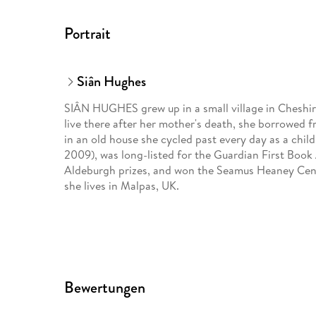
Portrait
Siân Hughes
SIÂN HUGHES grew up in a small village in Cheshire,
live there after her mother's death, she borrowed f
in an old house she cycled past every day as a child.
2009), was long-listed for the Guardian First Book 
Aldeburgh prizes, and won the Seamus Heaney Centre 
she lives in Malpas, UK.
Bewertungen