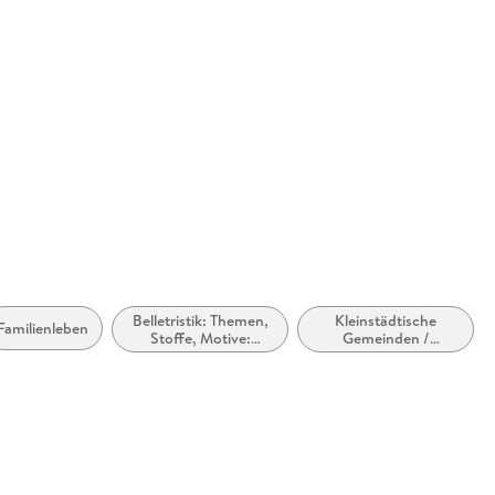
rhanden
abe
 dargestellt
möglich
Belletristik: Themen,
Kleinstädtische
Familienleben
Stoffe, Motive:
Gemeinden /
Regionalroman
Kleinstadtleben
zugänglich