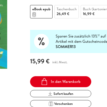
Fremdsprachige Bücher
n Lernhilfen
 Jugendbücher
eiber
Hörbuch Downloads im Bundle
cher
 Vergleich
 Puzzlezubehör
Lernen
New Adult
STABILO
Taschenbücher
eBook epub
Taschenbuch
Buch (kartonier
hilfen
hriller
 Backen
er
lender
Ratgeber
26,49 €
16,99 €
op
hriller
Romance
Sachbücher
precher:innen
Science Fiction
Sparen Sie zusätzlich 13%
auf 
12
Artikel mit dem Gutscheincode
Fremdsprachige Bücher
SOMMER13
15,99 €
inkl. Mwst.
In den Warenkorb
Sofort kaufen
Verschenken