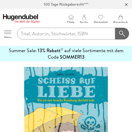
100 Tage Rückgaberecht***
Abholung in über 100 Filialen
Filiale
Konto
Merkzettel
Warenkorb
Hugendubel
Menu
Summer Sale:
13% Rabatt
auf viele Sortimente mit dem
12
mehr
Code
SOMMER13
erfahren