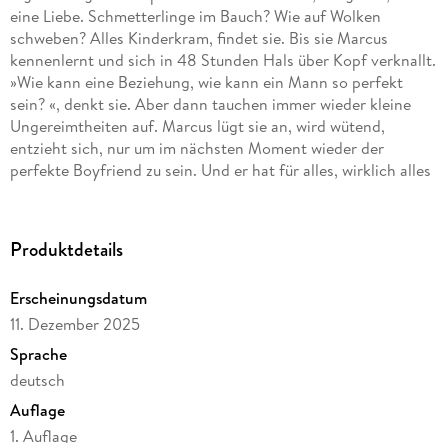
eine Liebe. Schmetterlinge im Bauch? Wie auf Wolken
schweben? Alles Kinderkram, findet sie. Bis sie Marcus
kennenlernt und sich in 48 Stunden Hals über Kopf verknallt.
»Wie kann eine Beziehung, wie kann ein Mann so perfekt
sein? «, denkt sie. Aber dann tauchen immer wieder kleine
Ungereimtheiten auf. Marcus lügt sie an, wird wütend,
entzieht sich, nur um im nächsten Moment wieder der
perfekte Boyfriend zu sein. Und er hat für alles, wirklich alles
eine Entschuldigung. Irgendwann stellt Sophie sich einer
bitteren Wahrheit: Sie ist in einer toxischen Beziehung mit
einem narzisstischen Manipulator. Doch damit fängt ihr
Produktdetails
Erscheinungsdatum
11. Dezember 2025
Sprache
deutsch
Auflage
Sophie Lambda, deren Comic-Blog in Frankreich
1. Auflage