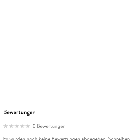
Produktart
EBOOK
Dateiformat
EPUB
ISBN
9783689508418
Bewertungen
0 Bewertungen
Es wurden noch keine Bewertungen abgegeben. Schreiben