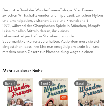
Der dritte Band der Wunderfrauen-Trilogie: Vier Frauen
zwischen Wirtschaftswunder und Hippiezeit, zwischen Nylons
und Emanzipation, zwischen Liebe und Freundschaft
1972, während der Olympischen Spiele in München, kämpft
Luise mit allen Mitteln darum, ihr kleines
Lebensmittelgeschäft in Starnberg trotz der
Supermarktkonkurrenz zu erhalten. Außerdem muss sie sich
eingestehen, dass ihre Ehe nun endgültig am Ende ist - und
mit dem neuen Gesetz zur Ehescheidung wagt sie einen
ungeheuerlichen Schritt. Rückhalt in diesen turbulenten
Zeiten geben ihr die drei Freundinnen: Helga, die von einer
eigenen Arztpraxis träumt, Marie, die alle Energie in ihren
Mehr aus dieser Reihe
Reiterhof steckt und Annabel, die sich endlich der
Vergangenheit ihrer Familie stellt. Bei all den neuen Chancen
merken sie: Das größte Abenteuer ihres Lebens fängt jetzt
Band 4
Band 2
Band 1
erst an.
Der 3. Band der Wunderfrauen-Trilogie - drei Romane über
vier Freundinnen, deren Leben wir über von den
Wirtschaftswunderjahren Mitte der 1950er bis zu den