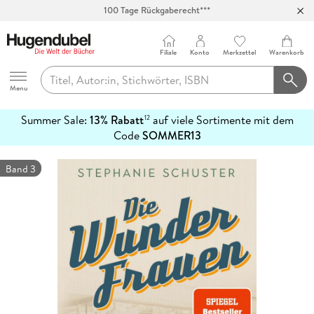
100 Tage Rückgaberecht***
Abholung in über 100 Filialen
Filiale
Konto
Merkzettel
Warenkorb
Hugendubel
Menu
Summer Sale:
13% Rabatt
auf viele Sortimente mit dem
12
mehr
Code
SOMMER13
erfahren
Band 3