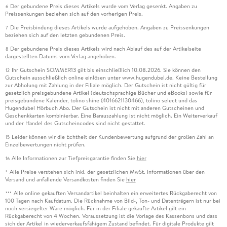
Der gebundene Preis dieses Artikels wurde vom Verlag gesenkt. Angaben zu
6
Preissenkungen beziehen sich auf den vorherigen Preis.
Die Preisbindung dieses Artikels wurde aufgehoben. Angaben zu Preissenkungen
7
beziehen sich auf den letzten gebundenen Preis.
Der gebundene Preis dieses Artikels wird nach Ablauf des auf der Artikelseite
8
dargestellten Datums vom Verlag angehoben.
Ihr Gutschein SOMMER13 gilt bis einschließlich 10.08.2026. Sie können den
12
Gutschein ausschließlich online einlösen unter www.hugendubel.de. Keine Bestellung
zur Abholung mit Zahlung in der Filiale möglich. Der Gutschein ist nicht gültig für
gesetzlich preisgebundene Artikel (deutschsprachige Bücher und eBooks) sowie für
preisgebundene Kalender, tolino shine (4016621130466), tolino select und das
Hugendubel Hörbuch Abo. Der Gutschein ist nicht mit anderen Gutscheinen und
Geschenkkarten kombinierbar. Eine Barauszahlung ist nicht möglich. Ein Weiterverkauf
und der Handel des Gutscheincodes sind nicht gestattet.
Leider können wir die Echtheit der Kundenbewertung aufgrund der großen Zahl an
15
Einzelbewertungen nicht prüfen.
Alle Informationen zur Tiefpreisgarantie finden Sie
hier
16
Alle Preise verstehen sich inkl. der gesetzlichen MwSt. Informationen über den
*
Versand und anfallende Versandkosten finden Sie
hier
Alle online gekauften Versandartikel beinhalten ein erweitertes Rückgaberecht von
***
100 Tagen nach Kaufdatum. Die Rücknahme von Bild-, Ton- und Datenträgern ist nur bei
noch versiegelter Ware möglich. Für in der Filiale gekaufte Artikel gilt ein
Rückgaberecht von 4 Wochen. Voraussetzung ist die Vorlage des Kassenbons und dass
sich der Artikel in wiederverkaufsfähigem Zustand befindet. Für digitale Produkte gilt