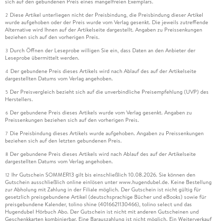
sich auf den gebundenen Preis eines mangelfreien Exemplars.
Diese Artikel unterliegen nicht der Preisbindung, die Preisbindung dieser Artikel
2
wurde aufgehoben oder der Preis wurde vom Verlag gesenkt. Die jeweils zutreffende
Alternative wird Ihnen auf der Artikelseite dargestellt. Angaben zu Preissenkungen
beziehen sich auf den vorherigen Preis.
Durch Öffnen der Leseprobe willigen Sie ein, dass Daten an den Anbieter der
3
Leseprobe übermittelt werden.
Der gebundene Preis dieses Artikels wird nach Ablauf des auf der Artikelseite
4
dargestellten Datums vom Verlag angehoben.
Der Preisvergleich bezieht sich auf die unverbindliche Preisempfehlung (UVP) des
5
Herstellers.
Der gebundene Preis dieses Artikels wurde vom Verlag gesenkt. Angaben zu
6
Preissenkungen beziehen sich auf den vorherigen Preis.
Die Preisbindung dieses Artikels wurde aufgehoben. Angaben zu Preissenkungen
7
beziehen sich auf den letzten gebundenen Preis.
Der gebundene Preis dieses Artikels wird nach Ablauf des auf der Artikelseite
8
dargestellten Datums vom Verlag angehoben.
Ihr Gutschein SOMMER13 gilt bis einschließlich 10.08.2026. Sie können den
12
Gutschein ausschließlich online einlösen unter www.hugendubel.de. Keine Bestellung
zur Abholung mit Zahlung in der Filiale möglich. Der Gutschein ist nicht gültig für
gesetzlich preisgebundene Artikel (deutschsprachige Bücher und eBooks) sowie für
preisgebundene Kalender, tolino shine (4016621130466), tolino select und das
Hugendubel Hörbuch Abo. Der Gutschein ist nicht mit anderen Gutscheinen und
Geschenkkarten kombinierbar. Eine Barauszahlung ist nicht möglich. Ein Weiterverkauf