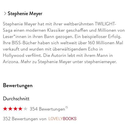
Stephenie Meyer
Stephenie Meyer hat mit ihrer weltberühmten TWILIGHT-
Saga einen modernen Klassiker geschaffen und Millionen von
Leser*innen in ihren Bann gezogen. Ein beispielloser Erfolg.
Ihre BISS-Bücher haben sich weltweit über 160 Millionen Mal
verkauft und wurden mit überwältigendem Echo in
Hollywood verfilmt. Die Autorin lebt mit ihrem Mann in
Arizona. Mehr zu Stephenie Meyer unter stepheniemeyer.
com.
Bewertungen
Sylke Hachmeister, geboren 1966, studierte
Kommunikationswissenschaften, Anglistik und Soziologie.
Durchschnitt
Zunächst arbeitete sie als Lektorin, bevor sie sich als
Übersetzerin selbstständig machte. Ihre Bücher wurden
15
354 Bewertungen
bereits vielfach ausgezeichnet.
352 Bewertungen
von
LovelyBooks