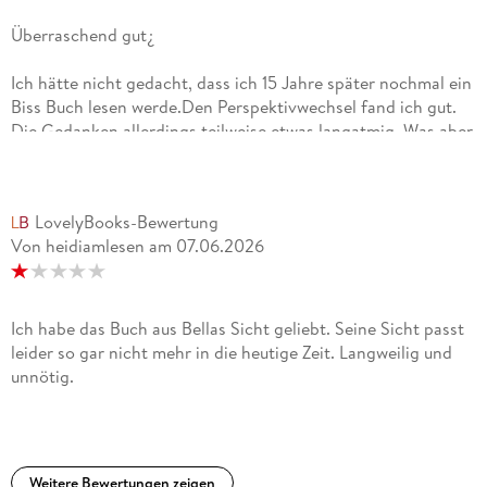
Überraschend gut¿
Ich hätte nicht gedacht, dass ich 15 Jahre später nochmal ein
Biss Buch lesen werde.Den Perspektivwechsel fand ich gut.
Die Gedanken allerdings teilweise etwas langatmig. Was aber
auch den inneren Kampf hervorhebt, den er erlebt.Am Ende
angekommen, mit dem Wissen, wie es weitergeht, war ich
wieder völlig drin und habe alle anderen Teile auch erneut
LovelyBooks-Bewertung
gelesen.Ich könnte noch mehr davon lesen.
Von heidiamlesen
am
07.06.2026
Ich habe das Buch aus Bellas Sicht geliebt. Seine Sicht passt
leider so gar nicht mehr in die heutige Zeit. Langweilig und
unnötig.
Weitere Bewertungen zeigen