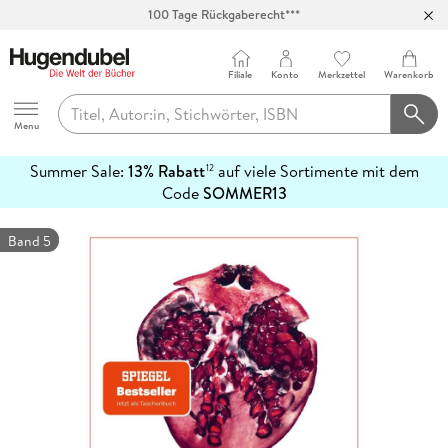
100 Tage Rückgaberecht***
Abholung in über 100 Filialen
Filiale
Konto
Merkzettel
Warenkorb
Hugendubel
Menu
Summer Sale:
13% Rabatt
auf viele Sortimente mit dem
12
mehr
Code
SOMMER13
erfahren
Band 5