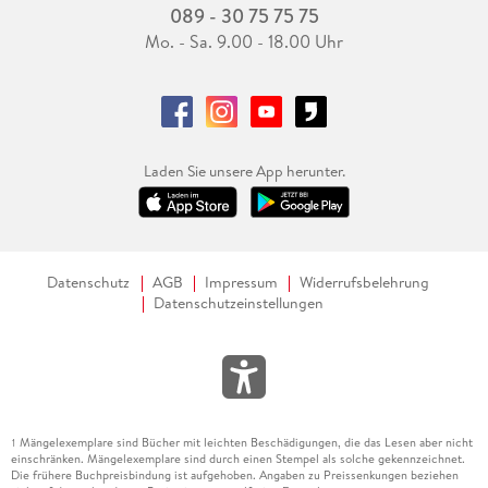
089 - 30 75 75 75
Mo. - Sa. 9.00 - 18.00 Uhr
Laden Sie unsere App herunter.
Datenschutz
AGB
Impressum
Widerrufsbelehrung
Datenschutzeinstellungen
Mängelexemplare sind Bücher mit leichten Beschädigungen, die das Lesen aber nicht
1
einschränken. Mängelexemplare sind durch einen Stempel als solche gekennzeichnet.
Die frühere Buchpreisbindung ist aufgehoben. Angaben zu Preissenkungen beziehen