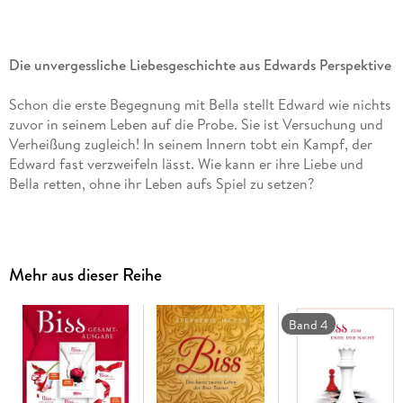
Die unvergessliche Liebesgeschichte aus Edwards Perspektive
Schon die erste Begegnung mit Bella stellt Edward wie nichts
zuvor in seinem Leben auf die Probe. Sie ist Versuchung und
Verheißung zugleich! In seinem Innern tobt ein Kampf, der
Edward fast verzweifeln lässt. Wie kann er ihre Liebe und
Bella retten, ohne ihr Leben aufs Spiel zu setzen?
Zwischen Tag und Nacht: Bella und Edward
Mehr aus dieser Reihe
Als die 17-jährige Bella Swan aus dem sonnigen Phoenix ins
regnerische Forks zieht, erwartet sie wenig von der
beschaulichen Kleinstadt. Doch dann trifft sie Edward Cullen,
Band 4
einen Mitschüler mit faszinierend blassen Augen und einer
Aura, die Bella sofort in ihren Bann zieht. Edward ist
geheimnisvoll, zurückhaltend, unglaublich attraktiv - und ein
Vampir! Bella kann nicht anders: Sie fühlt sich trotz - oder