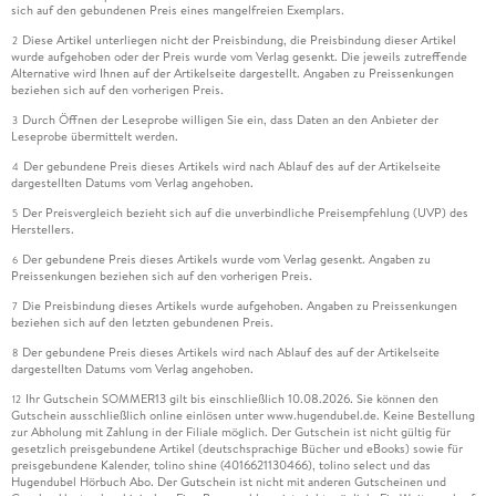
sich auf den gebundenen Preis eines mangelfreien Exemplars.
Diese Artikel unterliegen nicht der Preisbindung, die Preisbindung dieser Artikel
2
wurde aufgehoben oder der Preis wurde vom Verlag gesenkt. Die jeweils zutreffende
Alternative wird Ihnen auf der Artikelseite dargestellt. Angaben zu Preissenkungen
beziehen sich auf den vorherigen Preis.
Durch Öffnen der Leseprobe willigen Sie ein, dass Daten an den Anbieter der
3
Leseprobe übermittelt werden.
Der gebundene Preis dieses Artikels wird nach Ablauf des auf der Artikelseite
4
dargestellten Datums vom Verlag angehoben.
Der Preisvergleich bezieht sich auf die unverbindliche Preisempfehlung (UVP) des
5
Herstellers.
Der gebundene Preis dieses Artikels wurde vom Verlag gesenkt. Angaben zu
6
Preissenkungen beziehen sich auf den vorherigen Preis.
Die Preisbindung dieses Artikels wurde aufgehoben. Angaben zu Preissenkungen
7
beziehen sich auf den letzten gebundenen Preis.
Der gebundene Preis dieses Artikels wird nach Ablauf des auf der Artikelseite
8
dargestellten Datums vom Verlag angehoben.
Ihr Gutschein SOMMER13 gilt bis einschließlich 10.08.2026. Sie können den
12
Gutschein ausschließlich online einlösen unter www.hugendubel.de. Keine Bestellung
zur Abholung mit Zahlung in der Filiale möglich. Der Gutschein ist nicht gültig für
gesetzlich preisgebundene Artikel (deutschsprachige Bücher und eBooks) sowie für
preisgebundene Kalender, tolino shine (4016621130466), tolino select und das
Hugendubel Hörbuch Abo. Der Gutschein ist nicht mit anderen Gutscheinen und