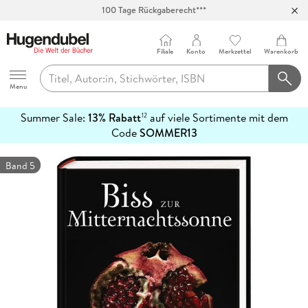
100 Tage Rückgaberecht***
Abholung in über 100 Filialen
Filiale
Konto
Merkzettel
Warenkorb
Hugendubel
Menu
Summer Sale:
13% Rabatt
auf viele Sortimente mit dem
12
mehr
Code
SOMMER13
erfahren
Band 5