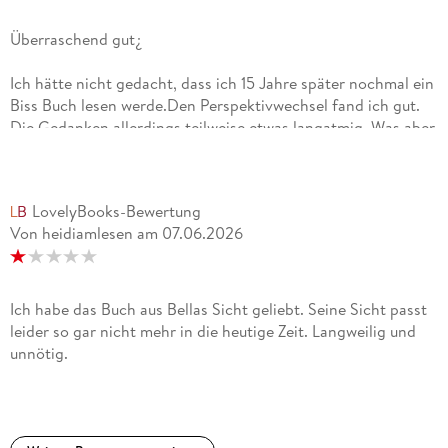
Überraschend gut¿
Ich hätte nicht gedacht, dass ich 15 Jahre später nochmal ein
Biss Buch lesen werde.Den Perspektivwechsel fand ich gut.
Die Gedanken allerdings teilweise etwas langatmig. Was aber
auch den inneren Kampf hervorhebt, den er erlebt.Am Ende
angekommen, mit dem Wissen, wie es weitergeht, war ich
wieder völlig drin und habe alle anderen Teile auch erneut
LovelyBooks-Bewertung
gelesen.Ich könnte noch mehr davon lesen.
Von heidiamlesen
am
07.06.2026
Ich habe das Buch aus Bellas Sicht geliebt. Seine Sicht passt
leider so gar nicht mehr in die heutige Zeit. Langweilig und
unnötig.