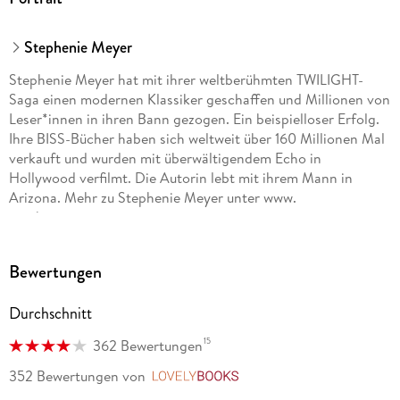
Stephenie Meyer
Stephenie Meyer hat mit ihrer weltberühmten TWILIGHT-
Saga einen modernen Klassiker geschaffen und Millionen von
Leser*innen in ihren Bann gezogen. Ein beispielloser Erfolg.
Ihre BISS-Bücher haben sich weltweit über 160 Millionen Mal
verkauft und wurden mit überwältigendem Echo in
Hollywood verfilmt. Die Autorin lebt mit ihrem Mann in
Arizona. Mehr zu Stephenie Meyer unter www.
stepheniemeyer. com.
Sylke Hachmeister, geboren 1966, studierte
Bewertungen
Kommunikationswissenschaften, Anglistik und Soziologie.
Zunächst arbeitete sie als Lektorin, bevor sie sich als
Durchschnitt
Übersetzerin selbstständig machte. Ihre Bücher wurden
bereits vielfach ausgezeichnet.
15
362 Bewertungen
Annette von der Weppen hat Germanistik, Anglistik und
352 Bewertungen
von
LovelyBooks
Romanistik studiert und ist seit 1999 als freiberufliche