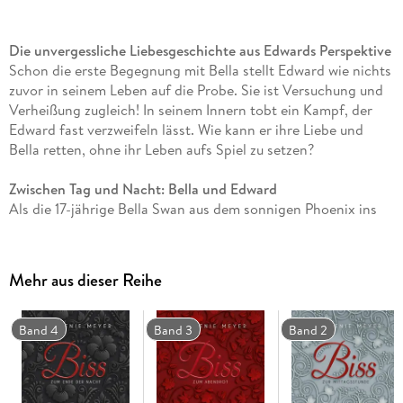
Die unvergessliche Liebesgeschichte aus Edwards Perspektive
Schon die erste Begegnung mit Bella stellt Edward wie nichts
zuvor in seinem Leben auf die Probe. Sie ist Versuchung und
Verheißung zugleich! In seinem Innern tobt ein Kampf, der
Edward fast verzweifeln lässt. Wie kann er ihre Liebe und
Bella retten, ohne ihr Leben aufs Spiel zu setzen?
Zwischen Tag und Nacht: Bella und Edward
Als die 17-jährige Bella Swan aus dem sonnigen Phoenix ins
regnerische Forks zieht, erwartet sie wenig von der
beschaulichen Kleinstadt. Doch dann trifft sie Edward Cullen,
einen Mitschüler mit faszinierend blassen Augen und einer
Mehr aus dieser Reihe
Aura, die Bella sofort in ihren Bann zieht. Edward ist
geheimnisvoll, zurückhaltend, unglaublich attraktiv - und ein
Vampir! Bella kann nicht anders: Sie fühlt sich trotz - oder
Band 4
Band 3
Band 2
vielleicht gerade wegen - seiner dunklen Geheimnisse zu ihm
hingezogen. Doch was bedeutet es, als Mensch einen Vampir
zu lieben?