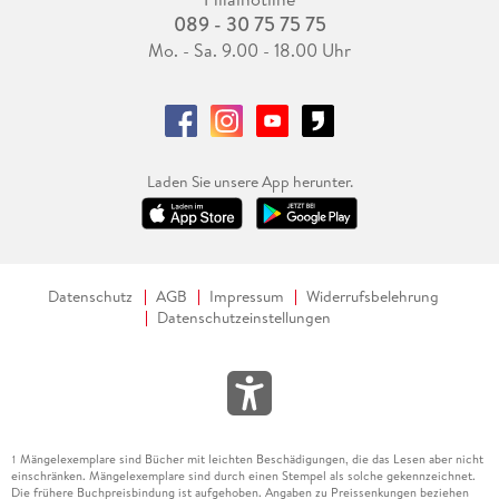
089 - 30 75 75 75
Mo. - Sa. 9.00 - 18.00 Uhr
Laden Sie unsere App herunter.
Datenschutz
AGB
Impressum
Widerrufsbelehrung
Datenschutzeinstellungen
Mängelexemplare sind Bücher mit leichten Beschädigungen, die das Lesen aber nicht
1
einschränken. Mängelexemplare sind durch einen Stempel als solche gekennzeichnet.
Die frühere Buchpreisbindung ist aufgehoben. Angaben zu Preissenkungen beziehen