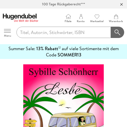
100 Tage Rückgaberecht***
Abholung in über 100 Filialen
Filiale
Konto
Merkzettel
Warenkorb
Hugendubel
Menu
Summer Sale:
13% Rabatt
auf viele Sortimente mit dem
12
mehr
Code
SOMMER13
erfahren