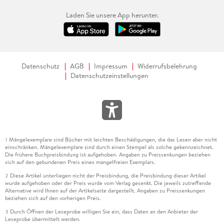
Laden Sie unsere App herunter.
Datenschutz
AGB
Impressum
Widerrufsbelehrung
Datenschutzeinstellungen
Mängelexemplare sind Bücher mit leichten Beschädigungen, die das Lesen aber nicht
1
einschränken. Mängelexemplare sind durch einen Stempel als solche gekennzeichnet.
Die frühere Buchpreisbindung ist aufgehoben. Angaben zu Preissenkungen beziehen
sich auf den gebundenen Preis eines mangelfreien Exemplars.
Diese Artikel unterliegen nicht der Preisbindung, die Preisbindung dieser Artikel
2
wurde aufgehoben oder der Preis wurde vom Verlag gesenkt. Die jeweils zutreffende
Alternative wird Ihnen auf der Artikelseite dargestellt. Angaben zu Preissenkungen
beziehen sich auf den vorherigen Preis.
Durch Öffnen der Leseprobe willigen Sie ein, dass Daten an den Anbieter der
3
Leseprobe übermittelt werden.