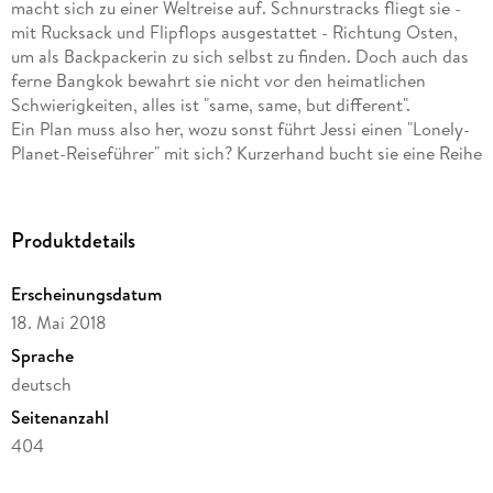
macht sich zu einer Weltreise auf. Schnurstracks fliegt sie -
mit Rucksack und Flipflops ausgestattet - Richtung Osten,
um als Backpackerin zu sich selbst zu finden. Doch auch das
ferne Bangkok bewahrt sie nicht vor den heimatlichen
Schwierigkeiten, alles ist "same, same, but different".
Ein Plan muss also her, wozu sonst führt Jessi einen "Lonely-
Planet-Reiseführer" mit sich? Kurzerhand bucht sie eine Reihe
von Trips durch Thailand, Australien sowie Neuseeland, die
sich allesamt als Butterfahrten der besonderen Art
entpuppen. Da sollte sie keine Zeit mehr haben, sich
Produktdetails
Gedanken über die Probleme zu Hause zu machen - wären da
nicht Facebook, WhatsApp und Skype . . .
Erscheinungsdatum
18. Mai 2018
Ein liebevoll geschriebener Roman voller Witz, Charme und
Abenteuer - eine wunderbare Geschichte über die Suche
Sprache
nach sich selbst, aber auch über das menschliche Bedürfnis,
deutsch
geliebt zu werden.
Seitenanzahl
404
Dateigröße