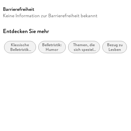
1,11 MB
Barrierefreiheit
Autor/Autorin
Keine Information zur Barrierefreiheit bekannt
Sybille Schönherr
Verlag/Hersteller
Entdecken Sie mehr
Homo Littera
Klassische
Belletristik:
Themen, die
Bezug zu
Kopierschutz
Belletristik:
Humor
sich speziell
Lesben
ohne Kopierschutz
allgemein
an Frauen
und
und/oder
Family Sharing
literarisch
Mädchen
richten
Ja
Produktart
EBOOK
Dateiformat
EPUB
ISBN
9783903238084