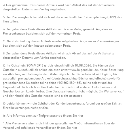
Der gebundene Preis dieses Artikels wird nach Ablauf des auf der Artikelseite
4
dargestellten Datums vom Verlag angehoben.
Der Preisvergleich bezieht sich auf die unverbindliche Preisempfehlung (UVP) des
5
Herstellers.
Der gebundene Preis dieses Artikels wurde vom Verlag gesenkt. Angaben zu
6
Preissenkungen beziehen sich auf den vorherigen Preis.
Die Preisbindung dieses Artikels wurde aufgehoben. Angaben zu Preissenkungen
7
beziehen sich auf den letzten gebundenen Preis.
Der gebundene Preis dieses Artikels wird nach Ablauf des auf der Artikelseite
8
dargestellten Datums vom Verlag angehoben.
Ihr Gutschein SOMMER13 gilt bis einschließlich 10.08.2026. Sie können den
12
Gutschein ausschließlich online einlösen unter www.hugendubel.de. Keine Bestellung
zur Abholung mit Zahlung in der Filiale möglich. Der Gutschein ist nicht gültig für
gesetzlich preisgebundene Artikel (deutschsprachige Bücher und eBooks) sowie für
preisgebundene Kalender, tolino shine (4016621130466), tolino select und das
Hugendubel Hörbuch Abo. Der Gutschein ist nicht mit anderen Gutscheinen und
Geschenkkarten kombinierbar. Eine Barauszahlung ist nicht möglich. Ein Weiterverkauf
und der Handel des Gutscheincodes sind nicht gestattet.
Leider können wir die Echtheit der Kundenbewertung aufgrund der großen Zahl an
15
Einzelbewertungen nicht prüfen.
Alle Informationen zur Tiefpreisgarantie finden Sie
hier
16
Alle Preise verstehen sich inkl. der gesetzlichen MwSt. Informationen über den
*
Versand und anfallende Versandkosten finden Sie
hier