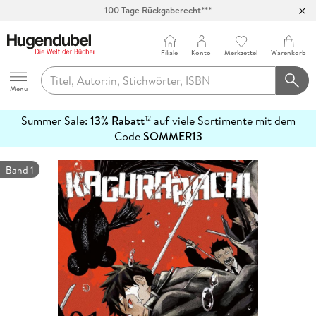
Abholung in über 100 Filialen
Filiale
Konto
Merkzettel
Warenkorb
Hugendubel
Menu
Summer Sale:
13% Rabatt
auf viele Sortimente mit dem
12
mehr
Code
SOMMER13
erfahren
Band 1