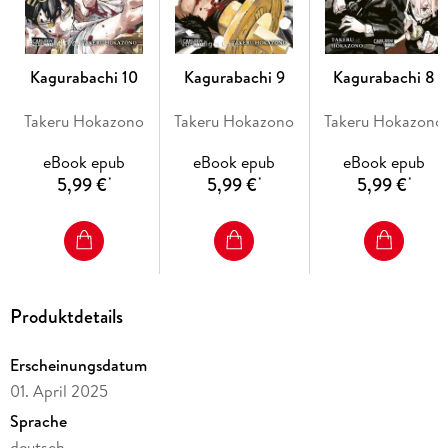
Der neue Action-Superhit aus dem Shonen Jump - voller
Spannung, Rache und epischer Kämpfe!
Kagurabachi 10
Kagurabachi 9
Kagurabachi 8
Takeru Hokazono
Takeru Hokazono
Takeru Hokazono
eBook epub
eBook epub
eBook epub
5,99 €
5,99 €
5,99 €
*
*
*
Produktdetails
Erscheinungsdatum
01. April 2025
Sprache
deutsch