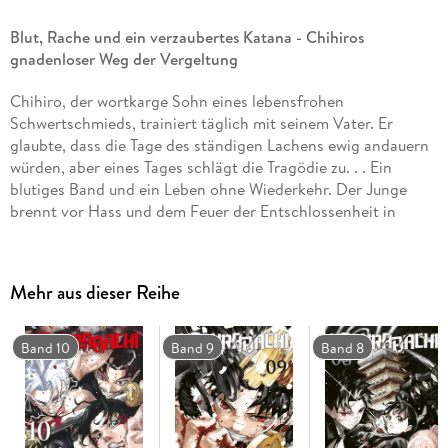
Blut, Rache und ein verzaubertes Katana - Chihiros
gnadenloser Weg der Vergeltung
Chihiro, der wortkarge Sohn eines lebensfrohen
Schwertschmieds, trainiert täglich mit seinem Vater. Er
glaubte, dass die Tage des ständigen Lachens ewig andauern
würden, aber eines Tages schlägt die Tragödie zu. . . Ein
blutiges Band und ein Leben ohne Wiederkehr. Der Junge
brennt vor Hass und dem Feuer der Entschlossenheit in
seinem Herzen. . .
Empfohlenes Lesealter: ab 15 Jahren
Mehr aus dieser Reihe
Diese Serie gilt als noch nicht abgeschlossen
Cinematische und außergewöhnlich atmosphärische
Band 10
Band 9
Band 8
Action
Für Fans von JOHN WICK und QUENTIN TARANTINO
Dies ist Band 1 der Serie.