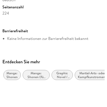
Seitenanzahl
224
Dateigröße
75,54 MB
Barrierefreiheit
Altersempfehlung
Keine Informationen zur Barrierefreiheit bekannt
von 15 bis 99 Jahren
Reihe
Kagurabachi, 1
Autor/Autorin
Entdecken Sie mehr
Takeru Hokazono
Manga:
Manga:
Graphic
Martial-Arts- oder
Übersetzung
Shonen
Shonen (für
Novel /
Kampfkunstromane
Antje Bockel
Jungen im
Comic /
Teenageralter)
Manga:
Verlag/Hersteller
Action
und
Carlsen Manga
Abenteuer
Originalsprache
japanisch