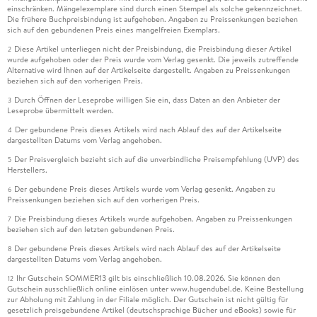
einschränken. Mängelexemplare sind durch einen Stempel als solche gekennzeichnet.
Die frühere Buchpreisbindung ist aufgehoben. Angaben zu Preissenkungen beziehen
sich auf den gebundenen Preis eines mangelfreien Exemplars.
Diese Artikel unterliegen nicht der Preisbindung, die Preisbindung dieser Artikel
2
wurde aufgehoben oder der Preis wurde vom Verlag gesenkt. Die jeweils zutreffende
Alternative wird Ihnen auf der Artikelseite dargestellt. Angaben zu Preissenkungen
beziehen sich auf den vorherigen Preis.
Durch Öffnen der Leseprobe willigen Sie ein, dass Daten an den Anbieter der
3
Leseprobe übermittelt werden.
Der gebundene Preis dieses Artikels wird nach Ablauf des auf der Artikelseite
4
dargestellten Datums vom Verlag angehoben.
Der Preisvergleich bezieht sich auf die unverbindliche Preisempfehlung (UVP) des
5
Herstellers.
Der gebundene Preis dieses Artikels wurde vom Verlag gesenkt. Angaben zu
6
Preissenkungen beziehen sich auf den vorherigen Preis.
Die Preisbindung dieses Artikels wurde aufgehoben. Angaben zu Preissenkungen
7
beziehen sich auf den letzten gebundenen Preis.
Der gebundene Preis dieses Artikels wird nach Ablauf des auf der Artikelseite
8
dargestellten Datums vom Verlag angehoben.
Ihr Gutschein SOMMER13 gilt bis einschließlich 10.08.2026. Sie können den
12
Gutschein ausschließlich online einlösen unter www.hugendubel.de. Keine Bestellung
zur Abholung mit Zahlung in der Filiale möglich. Der Gutschein ist nicht gültig für
gesetzlich preisgebundene Artikel (deutschsprachige Bücher und eBooks) sowie für