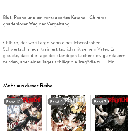
Blut, Rache und ein verzaubertes Katana - Chihiros
gnadenloser Weg der Vergeltung
Chihiro, der wortkarge Sohn eines lebensfrohen
Schwertschmieds, trainiert täglich mit seinem Vater. Er
glaubte, dass die Tage des ständigen Lachens ewig andauern
würden, aber eines Tages schlägt die Tragödie zu. . . Ein
blutiges Band und ein Leben ohne Wiederkehr. Der Junge
brennt vor Hass und dem Feuer der Entschlossenheit in
seinem Herzen. . .
Mehr aus dieser Reihe
Band 10
Band 9
Band 7
Das erwartet dich in diesem Band:
Die Gruppe um Chihiro ist im Massaker Hotel Kyoto