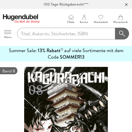
100 Tage Rückgaberecht***
Abholung in über 100 Filialen
Filiale
Konto
Merkzettel
Warenkorb
Hugendubel
Menu
Summer Sale:
13% Rabatt
auf viele Sortimente mit dem
12
mehr
Code
SOMMER13
erfahren
Band 8