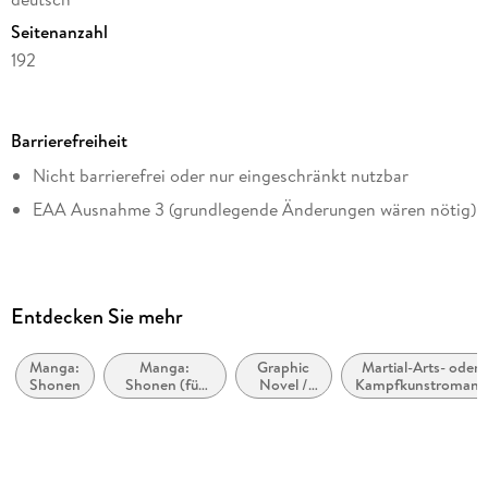
Seitenanzahl
192
Dateigröße
Dies ist Band 8 der Serie.
60,46 MB
Barrierefreiheit
Altersempfehlung
Nicht barrierefrei oder nur eingeschränkt nutzbar
von 15 bis 99 Jahren
Der neue Action-Superhit aus dem Shonen Jump - voller
EAA Ausnahme 3 (grundlegende Änderungen wären nötig)
Reihe
Spannung, Rache und epischer Kämpfe!
Kagurabachi, 8
Autor/Autorin
Takeru Hokazono
Entdecken Sie mehr
Übersetzung
Antje Bockel
Manga:
Manga:
Graphic
Martial-Arts- oder
Shonen
Shonen (für
Novel /
Kampfkunstromane
Verlag/Hersteller
Jungen im
Comic /
Teenageralter)
Manga:
Carlsen Manga
Action
und
Originalsprache
Abenteuer
japanisch