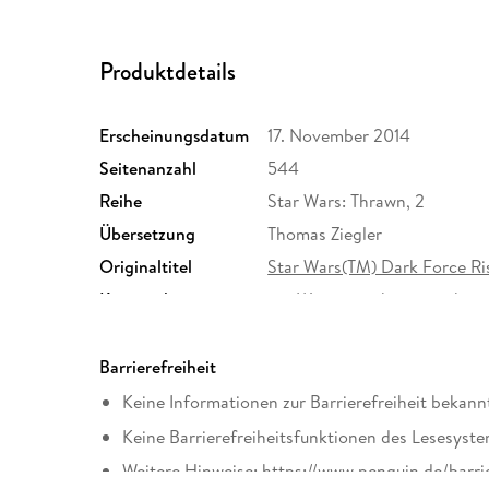
Produktdetails
Erscheinungsdatum
17. November 2014
Seitenanzahl
544
Reihe
Star Wars: Thrawn, 2
Übersetzung
Thomas Ziegler
Originaltitel
Star Wars(TM) Dark Force Ri
Kopierschutz
mit Wasserzeichen versehen
Produktart
EBOOK
ISBN
9783641145248
Barrierefreiheit
Keine Informationen zur Barrierefreiheit bekann
Keine Barrierefreiheitsfunktionen des Lesesyste
Weitere Hinweise: https://www.penguin.de/barri