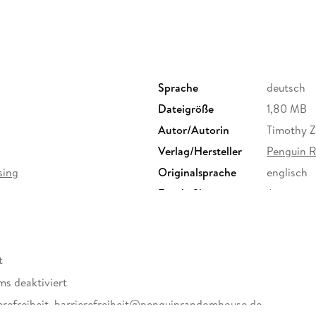
Sprache
deutsch
Dateigröße
1,80 MB
Autor/Autorin
Timothy 
Verlag/Hersteller
Penguin 
sing
Originalsprache
englisch
Family Sharing
Ja
Dateiformat
EPUB
t
ms deaktiviert
erefreiheit, barrierefreiheit@penguinrandomhouse.de