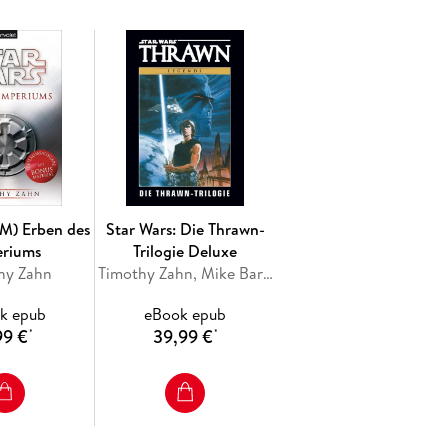
TM) Erben des
Star Wars: Die Thrawn-
eriums
Trilogie Deluxe
hy Zahn
Timothy Zahn, Mike Baron
k epub
eBook epub
99 €
39,99 €
*
*