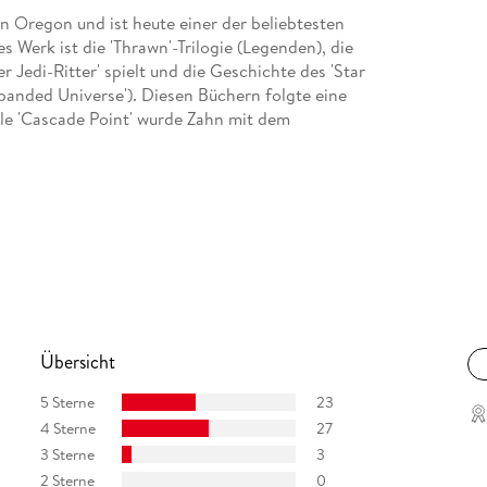
n Oregon und ist heute einer der beliebtesten
 Werk ist die 'Thrawn'-Trilogie (Legenden), die
Jedi-Ritter' spielt und die Geschichte des 'Star
xpanded Universe'). Diesen Büchern folgte eine
lle 'Cascade Point' wurde Zahn mit dem
Übersicht
5 Sterne
23
4 Sterne
27
3 Sterne
3
2 Sterne
0